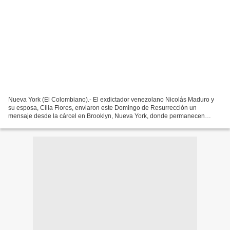
Nueva York (El Colombiano).- El exdictador venezolano Nicolás Maduro y
su esposa, Cilia Flores, enviaron este Domingo de Resurrección un
mensaje desde la cárcel en Brooklyn, Nueva York, donde permanecen
detenidos, mientras enfrentan un proceso legal en...