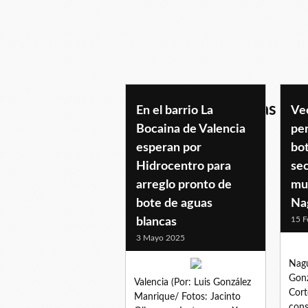
botedeaguasblancas
En el barrio La
Ve
Bocaina de Valencia
pe
esperan por
bot
Hidrocentro para
se
arreglo pronto de
mu
bote de aguas
Na
15 F
blancas
3 Mayo 2025
Nagu
Gonz
Valencia (Por: Luis González
Cort
Manrique/ Fotos: Jacinto
cons