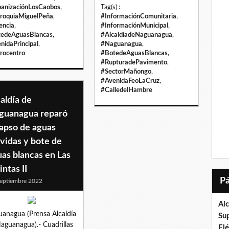
anizaciónLosCaobos
,
Tag(s) :
roquiaMiguelPeña
,
#InformaciónComunitaria
,
encia
,
#InformaciónMunicipal
,
edeAguasBlancas
,
#AlcaldíadeNaguanagua
,
nidaPrincipal
,
#Naguanagua
,
rocentro
#BotedeAguasBlancas
,
#RupturadePavimento
,
#SectorMañongo
,
#AvenidaFeoLaCruz
,
#CalledelHambre
aldía de
guanagua reparó
lapso de aguas
vidas y bote de
as blancas en Las
ntas II
eptiembre 2022
Al
anagua (Prensa Alcaldía
Su
aguanagua).- Cuadrillas
El