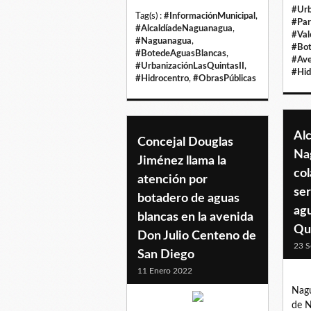
#Urb
Tag(s) :
#InformaciónMunicipal
,
#Par
#AlcaldíadeNaguanagua
,
#Val
#Naguanagua
,
#Bot
#BotedeAguasBlancas
,
#Ave
#UrbanizaciónLasQuintasII
,
#Hid
#Hidrocentro
,
#ObrasPúblicas
Alc
Concejal Douglas
Na
Jiménez llama la
co
atención por
ser
botadero de aguas
agu
blancas en la avenida
Qui
Don Julio Centeno de
23 S
San Diego
11 Enero 2022
Nagu
de N