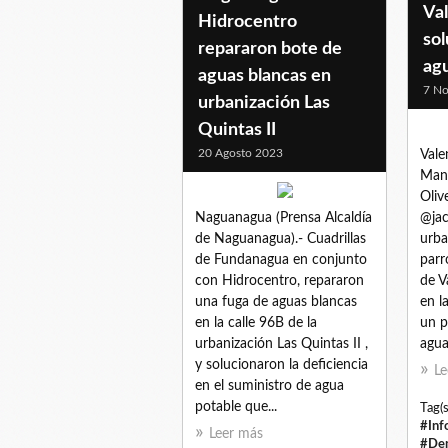
Va
Hidrocentro
sol
repararon bote de
ag
aguas blancas en
7 No
urbanización Las
Quintas II
20 Agosto 2023
Vale
Manr
Oliv
Naguanagua (Prensa Alcaldía
@jac
de Naguanagua).- Cuadrillas
urba
de Fundanagua en conjunto
parr
con Hidrocentro, repararon
de V
una fuga de aguas blancas
en l
en la calle 96B de la
un p
urbanización Las Quintas II ,
agua
y solucionaron la deficiencia
Le
en el suministro de agua
potable que...
Tag(s
#Inf
Leer más
#Den