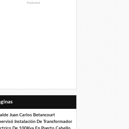
Publicidad
Páginas
calde Juan Carlos Betancourt
pervisó Instalación De Transformador
éctrico De 100Kva En Puerto Cabello