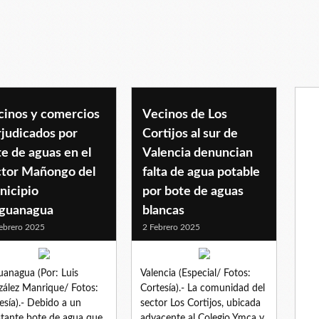
cinos y comercios
Vecinos de Los
rjudicados por
Cortijos al sur de
e de aguas en el
Valencia denuncian
ctor Mañongo del
falta de agua potable
nicipio
por bote de aguas
guanagua
blancas
ebrero 2025
2 Febrero 2025
anagua (Por: Luis
Valencia (Especial/ Fotos:
ález Manrique/ Fotos:
Cortesía).- La comunidad del
esía).- Debido a un
sector Los Cortijos, ubicada
tante bote de agua que
adyacente al Colegio Ymca y