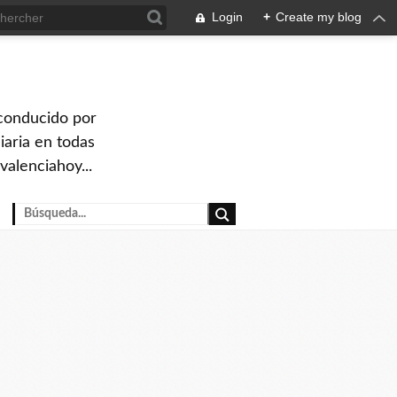
Login
+
Create my blog
 conducido por
iaria en todas
valenciahoy...