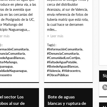
roduce en plena vía, a las
cerca del distribuidor
ras de la avenida que
Aranzazu, al sur de Valencia,
liza en las cercanías del
envía referencia de fotos de
 de Postgrado de la UC,
tubería matriz que está rota,
or Mañongo del
la cual hace se derramen
cipio Naguanagua,...
miles...
er más
Leer más
) :
Tag(s) :
ormaciónComunitaria
,
#InformaciónComunitaria
,
unciaComunitaria
,
#DenunciaComunitaria
,
edeAguasBlancas
,
#ComunidadLosCortijos
,
ctorMañongo
,
#FaltadeAguaPotable
,
guanagua
,
#BotedeAguasBlancas
,
aldíadeNaguanagua
,
#Valencia
,
#Hidrocentro
,
rocentro
#ObrasPúblicas
el sector Los
Bote de aguas
bos al sur de
blancas y ruptura de