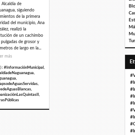
a Alcaldía de
Bl
anagua, siguiendo
Ca
amientos de la primera
Est
ridad del municipio, Ana
Má
ález, realizó la
Mu
itución de un cachimbo
Tur
 pulgadas de grosor y
 metros de largo en la...
er más
E
) :
#InformaciónMunicipal
,
aldíadeNaguanagua
,
#V
guanagua
,
#I
apsodeAguasServidas
,
#I
edeAguasBlancas
,
anizaciónLasQuintasII
,
#I
asPúblicas
#I
#V
#I
#
#I