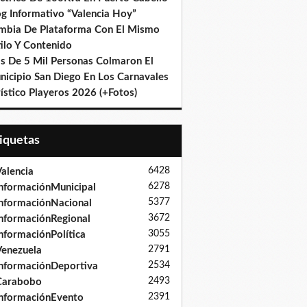
og Informativo “Valencia Hoy”
mbia De Plataforma Con El Mismo
ilo Y Contenido
s De 5 Mil Personas Colmaron El
nicipio San Diego En Los Carnavales
ístico Playeros 2026 (+Fotos)
tiquetas
6428
alencia
6278
nformaciónMunicipal
5377
nformaciónNacional
3672
nformaciónRegional
3055
nformaciónPolítica
2791
enezuela
2534
nformaciónDeportiva
2493
Carabobo
2391
nformaciónEvento