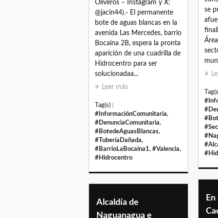
Oliveros – Instagram y X:
se p
@jacin44).- El permanente
afue
bote de aguas blancas en la
fina
avenida Las Mercedes, barrio
Área
Bocaina 2B, espera la pronta
sect
aparición de una cuadrilla de
muni
Hidrocentro para ser
solucionadaa...
Le
Leer más
Tag(s
#Inf
Tag(s) :
#Den
#InformaciónComunitaria
,
#Bot
#DenunciaComunitaria
,
#Se
#BotedeAguasBlancas
,
#Na
#TuberíaDañada
,
#Alc
#BarrioLaBocaina1
,
#Valencia
,
#Hid
#Hidrocentro
En 
Alcaldía de
Cao
Naguanagua e