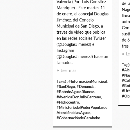
Valencia (Por: Luis González
de l
Manrique).- Este martes 11
Nagu
de enero, el concejal Douglas
line
Jiménez, del Concejo
auto
Municipal de San Diego, a
Gonz
través de video que publica
sust
en las redes sociales Twitter
de 6
(@DouglasJimenez) e
tres
Instagram
Le
(@DouglasJiménezJ) hace un
llamado...
Tag(s
#Alc
Leer más
#Na
#Col
Tag(s) :
#InformaciónMunicipal
,
#Bot
#SanDiego
,
#Denuncia
,
#Urb
#BotedeAguasBlancas
,
#Obr
#AvenidaDonJulioCenteno
,
#Hidrocentro
,
#MinisteriodelPoderPopularde
AtencióndelasAguas
,
#GobernacióndeCarabobo