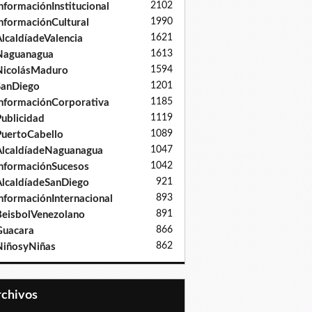
2102
nformaciónInstitucional
1990
nformaciónCultural
1621
lcaldíadeValencia
1613
Naguanagua
1594
NicolásMaduro
1201
SanDiego
1185
nformaciónCorporativa
1119
ublicidad
1089
uertoCabello
1047
lcaldíadeNaguanagua
1042
nformaciónSucesos
921
lcaldíadeSanDiego
893
nformaciónInternacional
891
eisbolVenezolano
866
Guacara
862
iñosyNiñas
Archivos