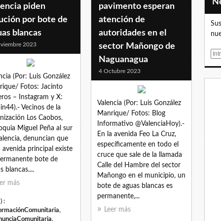
lencia piden
pavimento esperan
ución por bote de
atención de
Sus
uas blancas
autoridades en el
nue
viembre 2023
sector Mañongo de
E
Naguanagua
m
4 Octubre 2023
a
ncia (Por: Luis González
i
ique/ Fotos: Jacinto
l
eros – Instagram y X:
Valencia (Por: Luis González
in44).- Vecinos de la
Manrique/ Fotos: Blog
nización Los Caobos,
Informativo @ValenciaHoy).-
oquia Miguel Peña al sur
En la avenida Feo La Cruz,
alencia, denuncian que
específicamente en todo el
a avenida principal existe
cruce que sale de la llamada
ermanente bote de
Calle del Hambre del sector
s blancas....
Mañongo en el municipio, un
er más
bote de aguas blancas es
permanente,...
) :
Leer más
ormaciónComunitaria
,
unciaComunitaria
,