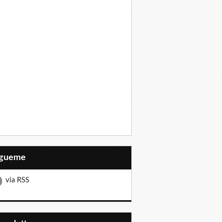
Sígueme
via RSS