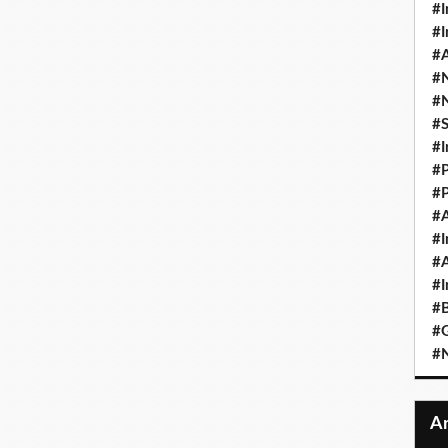
#I
#I
#A
#
#
#
#I
#P
#P
#A
#I
#A
#I
#B
#
#N