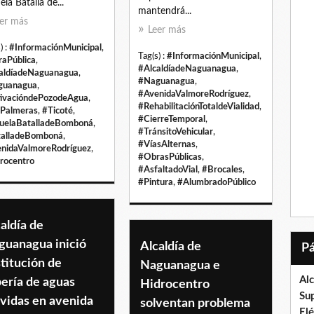
ela Batalla de...
mantendrá...
er más
Leer más
) :
#InformaciónMunicipal
,
Tag(s) :
#InformaciónMunicipal
,
aPública
,
#AlcaldíadeNaguanagua
,
aldíadeNaguanagua
,
#Naguanagua
,
guanagua
,
#AvenidaValmoreRodríguez
,
ivacióndePozodeAgua
,
#RehabilitaciónTotaldeVialidad
,
Palmeras
,
#Ticoté
,
#CierreTemporal
,
uelaBatalladeBomboná
,
#TránsitoVehicular
,
alladeBomboná
,
#VíasAlternas
,
nidaValmoreRodríguez
,
#ObrasPúblicas
,
rocentro
#AsfaltadoVial
,
#Brocales
,
#Pintura
,
#AlumbradoPúblico
aldía de
guanagua inició
Alcaldía de
titución de
Naguanagua e
Al
ería de aguas
Hidrocentro
Su
vidas en avenida
solventan problema
El