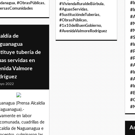
#I
ndanagua
,
#ObrasPúblicas
,
#ViviendaRuraldeBárbula
,
ersasComunidades
#AguasServidas
,
#I
#SustitucióndeTuberías
,
#A
#ObrasPúblicas
,
#
#1x10delBuenGobierno
,
#
#AvenidaValmoreRodríguez
aldía de
#
guanagua
#I
#P
tituye tubería de
#P
as servidas en
#A
enida Valmore
#I
dríguez
#A
ayo 2022
#I
#B
#
anagua (Prensa Alcaldía
#N
aguanagua).-
amente en labor
omunada, cuadrillas de
lcaldía de Naguanagua e
ocentro, culminaron las