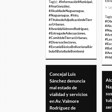
Escu
Tag(s) :
#InformaciónMunicipal
,
#AnaGonzález
,
Le
#AlcaldíadeNaguanagua
,
#Naguanagua
,
#Intu
,
Tag(s
#TítulosdeAdjudicacióndeTierr
#Obr
asUrbanas
,
#Alc
#AvenidaValmoreRodríguez
,
#Na
#EntregadeAdecuaciones
,
#Act
#ComitédeTierrasUrbanas
,
#Las
#DiversosSectores
,
#Esc
#EscuelaBásicaBolivarianaBár
#Bat
bulaIIBatalladeBomboná
#Ave
#Hid
Concejal Luis
Alc
Sánchez denuncia
Na
mal estado de
sus
vialidad y servicios
tub
en Av. Valmore
ser
Rodríguez de