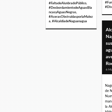
#Fu
#FaltadeAlunbradoPúblico
,
#Div
#DesbordamientodeAguasBla
ncasyAguasNegras
,
#AcerasObstruidasporlaMalez
a
,
#AlcaldíadeNaguanagua
Alc
Na
sus
agu
av
Ro
6 M
Nagu
de N
Nuev
manc
la A
Hidr