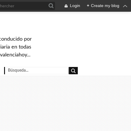
Login
+
Create my blog
 conducido por
iaria en todas
valenciahoy...