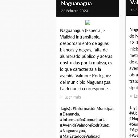
Va
Naguanagua
13 S
22 Febrero 2023
Nagu
Naguanagua (Especial).-
de N
Vialidad intransitable,
12 d
desbordamiento de aguas
inic
blancas y negras, falta de
metr
alumbrado público y aceras
de a
obstruidas por la maleza, es
aven
lo que caracteriza a la
obra
avenida Valmore Rodríguez
trab
del municipio Naguanagua.
sigu
La denuncia corresponde...
Le
Leer más
Tag(s
Tag(s) :
#InformaciónMunicipal
,
#Alc
#Denuncia
,
#Na
#InformaciónComunitaria
,
#Sus
#AvenidaValmoreRodríguez
,
#Agu
#Naguanagua
,
#Ave
#MalEstadodeVialidad
,