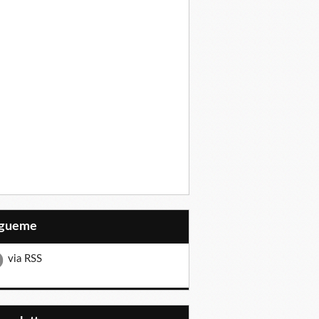
Sígueme
via RSS