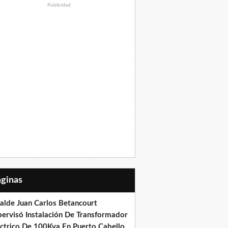
Publicidad
Páginas
calde Juan Carlos Betancourt
pervisó Instalación De Transformador
éctrico De 100Kva En Puerto Cabello