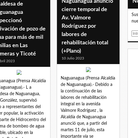
Naguanagua anunció
aldesa de
cierre temporal de
guanagua
Sus
Av. Valmore
speccionó
nue
Rodríguez por
ivación de pozo de
E
labores de
a para más de mil
m
rehabilitación total
ilias en Las
a
(+Plano)
i
lmeras y Ticoté
10 Julio 2023
l
bril 2023
Naguanagua (Prensa Alcaldía
anagua (Prensa Alcaldía
de Naguanagua).- Debido a
aguanagua).- L a
la continuación de las
ldesa de Naguanagua,
labores de rehabilitación
González, supervisó
integral en la avenida
o a representantes del
Valmore Rodríguez , la
r popular, la activación
Alcaldía de Naguanagua
parte de Hidrocentro del
anunció que, a partir del
ema de bombeo de agua
martes 11 de julio, esta
ble, ubicado en la
importante vía se