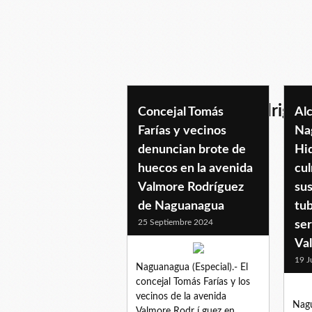
avenidavalmorerodrigue
Concejal Tomás
Alc
Farías y vecinos
Na
denuncian brote de
Hi
huecos en la avenida
cu
Valmore Rodríguez
sus
de Naguanagua
tub
25 Septiembre 2024
ser
Va
19 J
Naguanagua (Especial).- El
concejal Tomás Farías y los
vecinos de la avenida
Nagu
Valmore Rodr í guez en