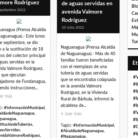
lmore Rodríguez
de aguas servidas en
Bl
eptiembre 2022
avenida Valmore
Ca
Rodríguez
Est
Má
10 Julio 2022
anagua (Prensa Alcaldía
Mu
aguanagua).- Este lunes
Tur
e septiembre, se dio
Naguanagua (Prensa Alcaldía
io a la sustitución de 18
de Naguanagua).- Más de 40
os del colector principal
familias fueron beneficiadas
guas servidas en la
E
con el reemplazo de una
ida Valmore Rodríguez,
tubería de aguas servidas
 que ejecutan
#V
que se encontraba colapsada
ajadores de Fundanagua,
#I
en la avenida Valmore
iendo instrucciones...
#I
Rodríguez, en la Vivienda
er más
#I
Rural de Bárbula, informó la
#I
alcaldesa de...
) :
#InformaciónMunicipal
,
#V
aldíadeNaguanagua
,
Leer más
guanagua
,
#I
titucióndeTuberías
,
Tag(s) :
#InformaciónMunicipal
,
#
asServidas
,
#AlcaldíadeNaguanagua
,
#I
nidaValmoreRodríguez
,
#Naguanagua
,