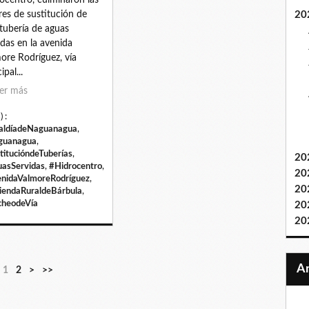
res de sustitución de
20
tubería de aguas
idas en la avenida
ore Rodríguez, vía
ipal...
er más
) :
aldíadeNaguanagua
,
guanagua
,
titucióndeTuberías
,
20
asServidas
,
#Hidrocentro
,
20
nidaValmoreRodríguez
,
20
iendaRuraldeBárbula
,
heodeVía
20
20
1
2
>
>>