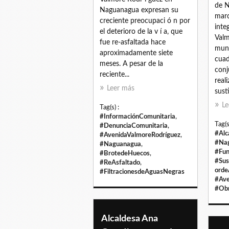
de N
Naguanagua expresan su
marc
creciente preocupaci ó n por
inte
el deterioro de la v í a, que
Valm
fue re-asfaltada hace
muni
aproximadamente siete
cuad
meses. A pesar de la
conj
reciente...
real
Leer más
sust
Le
Tag(s) :
#InformaciónComunitaria
,
Tag(s
#DenunciaComunitaria
,
#Alc
#AvenidaValmoreRodríguez
,
#Na
#Naguanagua
,
#Fu
#BrotedeHuecos
,
#Sus
#ReAsfaltado
,
orde
#FiltracionesdeAguasNegras
#Ave
#Obr
Alcaldesa Ana