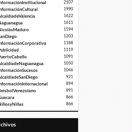
2107
nformaciónInstitucional
1990
nformaciónCultural
1622
lcaldíadeValencia
1615
Naguanagua
1594
NicolásMaduro
1203
SanDiego
1188
nformaciónCorporativa
1119
ublicidad
1091
uertoCabello
1050
lcaldíadeNaguanagua
1046
nformaciónSucesos
921
lcaldíadeSanDiego
894
nformaciónInternacional
891
eisbolVenezolano
866
Guacara
866
iñosyNiñas
Archivos