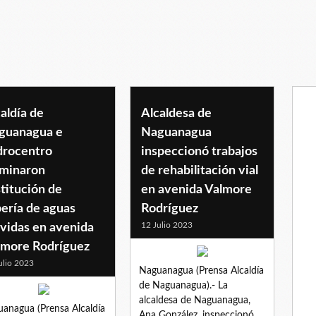
z
aldía de
Alcaldesa de
guanagua e
Naguanagua
drocentro
inspeccionó trabajos
lminaron
de rehabilitación vial
titución de
en avenida Valmore
ería de aguas
Rodríguez
12 Julio 2023
vidas en avenida
lmore Rodríguez
ulio 2023
Naguanagua (Prensa Alcaldía
de Naguanagua).- La
alcaldesa de Naguanagua,
anagua (Prensa Alcaldía
Ana González, inspeccionó,