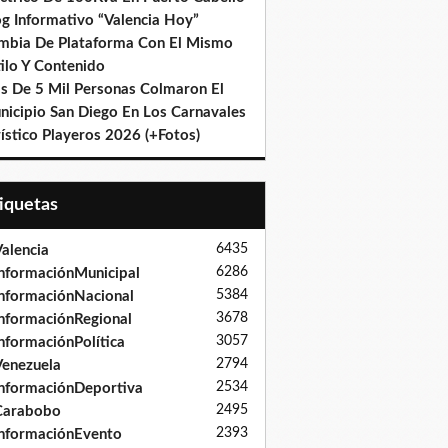
og Informativo “Valencia Hoy”
mbia De Plataforma Con El Mismo
ilo Y Contenido
s De 5 Mil Personas Colmaron El
nicipio San Diego En Los Carnavales
ístico Playeros 2026 (+Fotos)
tiquetas
6435
alencia
6286
nformaciónMunicipal
5384
nformaciónNacional
3678
nformaciónRegional
3057
nformaciónPolítica
2794
enezuela
2534
nformaciónDeportiva
2495
Carabobo
2393
nformaciónEvento