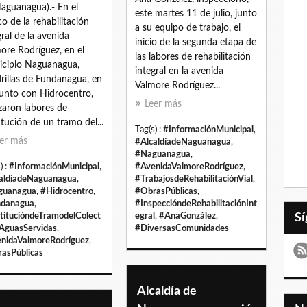
aguanagua).- En el
este martes 11 de julio, junto
o de la rehabilitación
a su equipo de trabajo, el
gral de la avenida
inicio de la segunda etapa de
ore Rodríguez, en el
las labores de rehabilitación
cipio Naguanagua,
integral en la avenida
rillas de Fundanagua, en
Valmore Rodríguez...
unto con Hidrocentro,
Leer más
izaron labores de
itución de un tramo del...
Tag(s) :
#InformaciónMunicipal
,
er más
#AlcaldíadeNaguanagua
,
#Naguanagua
,
) :
#InformaciónMunicipal
,
#AvenidaValmoreRodríguez
,
aldíadeNaguanagua
,
#TrabajosdeRehabilitaciónVial
,
guanagua
,
#Hidrocentro
,
#ObrasPúblicas
,
ndanagua
,
#InspeccióndeRehabilitaciónInt
titucióndeTramodelColect
egral
,
#AnaGonzález
,
AguasServidas
,
#DiversasComunidades
nidaValmoreRodríguez
,
asPúblicas
Alcaldía de