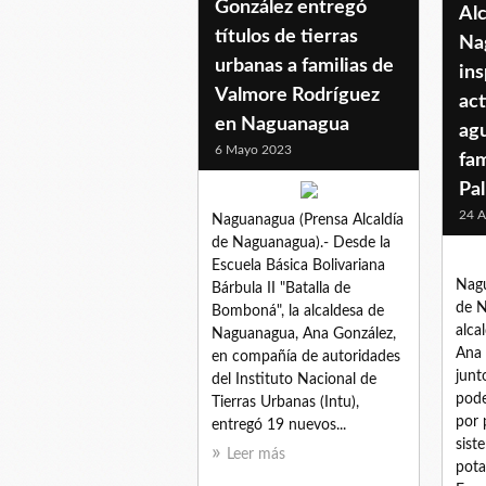
González entregó
Alc
títulos de tierras
Na
urbanas a familias de
in
Valmore Rodríguez
act
en Naguanagua
agu
6 Mayo 2023
fam
Pa
24 A
Naguanagua (Prensa Alcaldía
de Naguanagua).- Desde la
Escuela Básica Bolivariana
Nagu
Bárbula II "Batalla de
de N
Bomboná", la alcaldesa de
alca
Naguanagua, Ana González,
Ana 
en compañía de autoridades
junt
del Instituto Nacional de
pode
Tierras Urbanas (Intu),
por 
entregó 19 nuevos...
sist
Leer más
pota