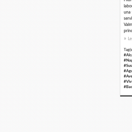
labo
una 
serv
Valm
princ
Le
Tag(s
#Alc
#Na
#Sus
#Agu
#Ave
#Viv
#Bac