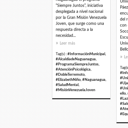
Univ
“Siempre Juntos”, iniciativa
Páez
desplegada a nivel nacional
encu
por la Gran Misión Venezuela
del 
Joven, que surge como una
con 
respuesta directa a la
Soco
necesidad...
Escu
Leer más
Univ
Bello
Tag(s) :
#InformaciónMunicipal
,
Le
#AlcaldíadeNaguanagua
,
#ProgramaSiempreJuntos
,
Tag(s
#AtenciónPsicológica
,
#Inf
#DobleTerremoto
,
#Uni
#ElizabethNiño
,
#Naguanagua
,
#Uja
#SaludMental
,
#Uni
#MisiónVenezuelaJoven
ello
,
#Laz
#Sal
#Ate
#Equ