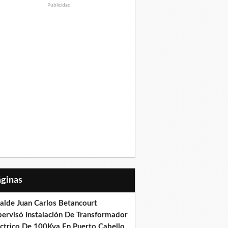
Publicidad
Páginas
calde Juan Carlos Betancourt
pervisó Instalación De Transformador
éctrico De 100Kva En Puerto Cabello