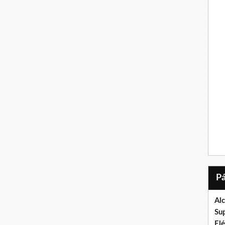
Al
Su
El