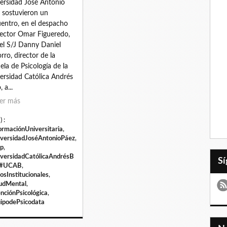
ersidad José Antonio
 sostuvieron un
entro, en el despacho
rector Omar Figueredo,
el S/J Danny Daniel
rro, director de la
ela de Psicología de la
ersidad Católica Andrés
, a...
er más
) :
ormaciónUniversitaria
,
versidadJoséAntonioPáez
,
p
,
versidadCatólicaAndrésB
#UCAB
,
osInstitucionales
,
udMental
,
nciónPsicológica
,
ipodePsicodata