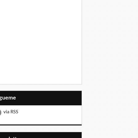
Sígueme
via RSS