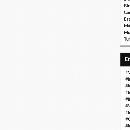
Bl
Ca
Est
Má
Mu
Tur
E
#V
#I
#I
#I
#I
#V
#I
#
#I