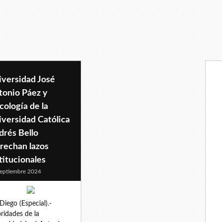
iversidad José
tonio Páez y
cología de la
versidad Católica
drés Bello
rechan lazos
titucionales
eptiembre 2024
Diego (Especial).-
ridades de la