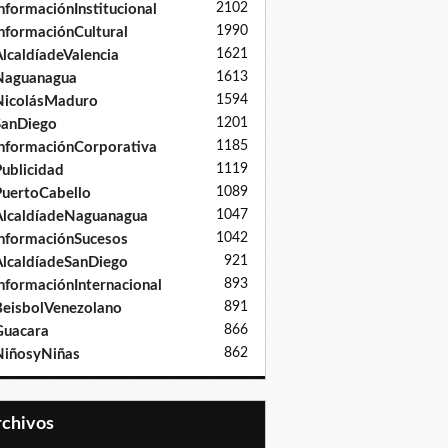
2102
nformaciónInstitucional
1990
nformaciónCultural
1621
lcaldíadeValencia
1613
Naguanagua
1594
NicolásMaduro
1201
SanDiego
1185
nformaciónCorporativa
1119
ublicidad
1089
uertoCabello
1047
lcaldíadeNaguanagua
1042
nformaciónSucesos
921
lcaldíadeSanDiego
893
nformaciónInternacional
891
eisbolVenezolano
866
Guacara
862
iñosyNiñas
Archivos