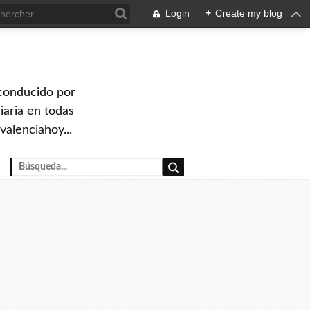
Login
+
Create my blog
 conducido por
iaria en todas
valenciahoy...