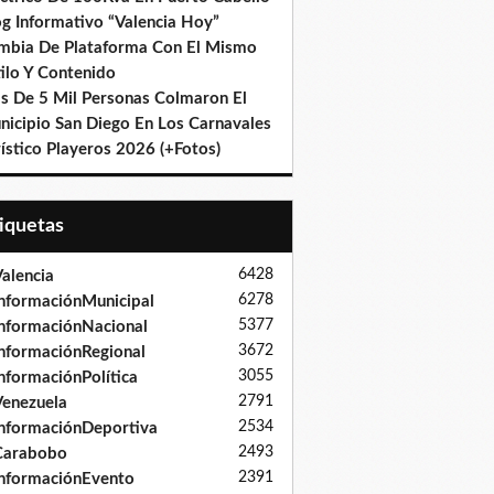
og Informativo “Valencia Hoy”
mbia De Plataforma Con El Mismo
ilo Y Contenido
s De 5 Mil Personas Colmaron El
nicipio San Diego En Los Carnavales
ístico Playeros 2026 (+Fotos)
tiquetas
6428
alencia
6278
nformaciónMunicipal
5377
nformaciónNacional
3672
nformaciónRegional
3055
nformaciónPolítica
2791
enezuela
2534
nformaciónDeportiva
2493
Carabobo
2391
nformaciónEvento