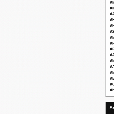
#I
#I
#A
#
#
#
#I
#P
#P
#A
#I
#A
#I
#B
#
#N