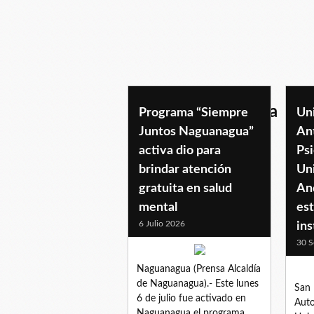
atencionpsicologica
Programa “Siempre
Un
Juntos Naguanagua”
An
activa dio para
Psi
brindar atención
Uni
gratuita en salud
An
mental
est
6 Julio 2026
ins
30 S
Naguanagua (Prensa Alcaldía
de Naguanagua).- Este lunes
San 
6 de julio fue activado en
Auto
Naguanagua el programa