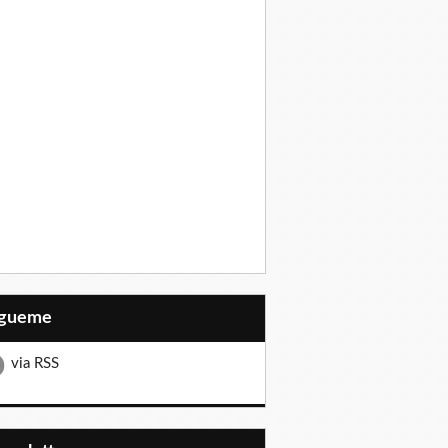
Sígueme
via RSS