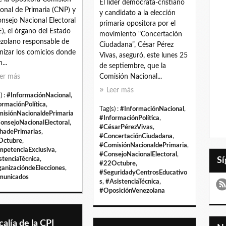
El líder demócrata-cristiano
onal de Primaria (CNP) y
y candidato a la elección
onsejo Nacional Electoral
primaria opositora por el
), el órgano del Estado
movimiento "Concertación
zolano responsable de
Ciudadana”, César Pérez
nizar los comicios donde
Vivas, aseguró, este lunes 25
...
de septiembre, que la
er más
Comisión Nacional...
Leer más
) :
#InformaciónNacional
,
ormaciónPolítica
,
Tag(s) :
#InformaciónNacional
,
isiónNacionaldePrimaria
#InformaciónPolítica
,
onsejoNacionalElectoral
,
#CésarPérezVivas
,
hadePrimarias
,
#ConcertaciónCiudadana
,
Octubre
,
#ComisiónNacionaldePrimaria
,
petenciaExclusiva
,
#ConsejoNacionalElectoral
,
stenciaTécnica
,
#22Octubre
,
anizacióndeElecciones
,
#SeguridadyCentrosEducativo
municados
s
,
#AsistenciaTécnica
,
#OposiciónVenezolana
calía de la CPI