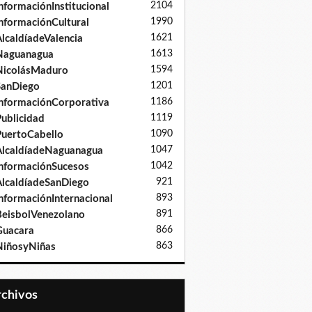
2104
nformaciónInstitucional
1990
nformaciónCultural
1621
lcaldíadeValencia
1613
Naguanagua
1594
NicolásMaduro
1201
SanDiego
1186
nformaciónCorporativa
1119
ublicidad
1090
uertoCabello
1047
lcaldíadeNaguanagua
1042
nformaciónSucesos
921
lcaldíadeSanDiego
893
nformaciónInternacional
891
eisbolVenezolano
866
Guacara
863
iñosyNiñas
Archivos