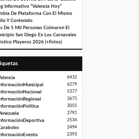
og Informativo “Valencia Hoy”
mbia De Plataforma Con El Mismo
ilo Y Contenido
s De 5 Mil Personas Colmaron El
nicipio San Diego En Los Carnavales
ístico Playeros 2026 (+Fotos)
tiquetas
6432
alencia
6279
nformaciónMunicipal
5377
nformaciónNacional
3675
nformaciónRegional
3055
nformaciónPolítica
2791
enezuela
2534
nformaciónDeportiva
2494
Carabobo
2393
nformaciónEvento