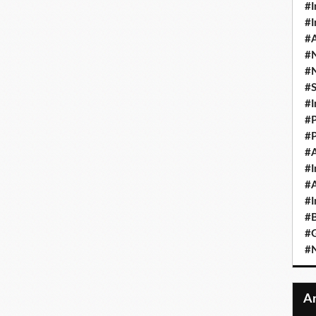
#I
#I
#A
#
#
#
#I
#P
#P
#A
#I
#A
#I
#B
#
#N