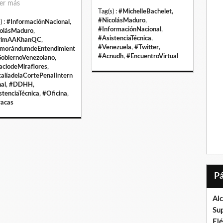
er más
Tag(s) :
#MichelleBachelet
,
#NicolásMaduro
,
) :
#InformaciónNacional
,
#InformaciónNacional
,
olásMaduro
,
#AsistenciaTécnica
,
rimAAKhanQC
,
#Venezuela
,
#Twitter
,
morándumdeEntendimient
#Acnudh
,
#EncuentroVirtual
obiernoVenezolano
,
aciodeMiraflores
,
calíadelaCortePenalIntern
nal
,
#DDHH
,
stenciaTécnica
,
#Oficina
,
acas
Al
Su
El