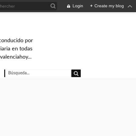
Login
+
Create my blog
 conducido por
iaria en todas
valenciahoy...