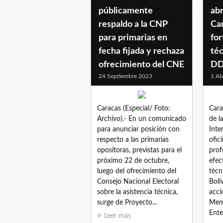
públicamente
abr
respaldo a la CNP
Ca
para primarias en
for
fecha fijada y rechaza
téc
ofrecimiento del CNE
D
24 Septiembre 2023
1 Ab
Caracas (Especial/ Foto:
Cara
Archivo).- En un comunicado
de l
para anunciar posición con
Inte
respecto a las primarias
ofic
opositoras, previstas para el
prof
próximo 22 de octubre,
efec
luego del ofrecimiento del
técn
Consejo Nacional Electoral
Boli
sobre la asistencia técnica,
acci
surge de Proyecto...
Mem
Ente
Leer más