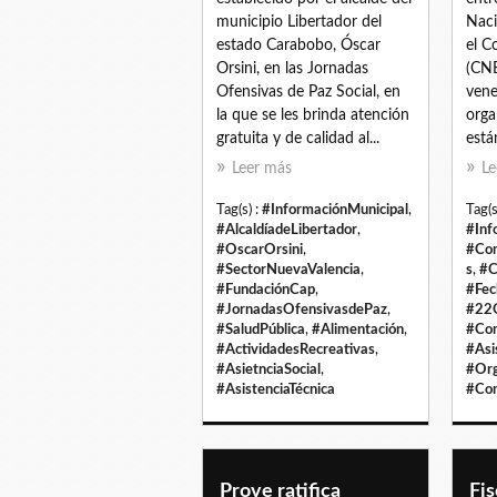
municipio Libertador del
Naci
estado Carabobo, Óscar
el C
Orsini, en las Jornadas
(CNE
Ofensivas de Paz Social, en
vene
la que se les brinda atención
orga
gratuita y de calidad al...
están
Leer más
Le
Tag(s) :
#InformaciónMunicipal
,
Tag(s
#AlcaldíadeLibertador
,
#Inf
#OscarOrsini
,
#Com
#SectorNuevaValencia
,
s
,
#C
#FundaciónCap
,
#Fec
#JornadasOfensivasdePaz
,
#22
#SaludPública
,
#Alimentación
,
#Com
#ActividadesRecreativas
,
#Asi
#AsietnciaSocial
,
#Org
#AsistenciaTécnica
#Co
Prove ratifica
Fis