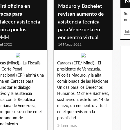
irá oficina en
Maduro y Bachelet
racas para
revisan aumento de
Sus
nue
talecer asistencia
asistencia técnica
nica por los
para Venezuela en
E
DHH
encuentro virtual
m
a
ril 2022
14 Marzo 2022
i
l
cas (Minci).- La Fiscalía
Caracas (EFE/ Minci).- El
a Corte Penal
presidente de Venezuela,
rnacional (CPI) abrirá una
Nicolás Maduro, y la alta
ina en Caracas para
comisionada de las Naciones
undizar el diálogo
Unidas para los Derechos
tivo y la asistencia
Humanos, Michelle Bachelet,
ica con la República
sostuvieron, este lunes 14 de
variana de Venezuela,
marzo, un encuentro virtual
ón que se suscribe en el
en el que revisaron la
orándum de
posibilidad...
ndimiento...
Leer más