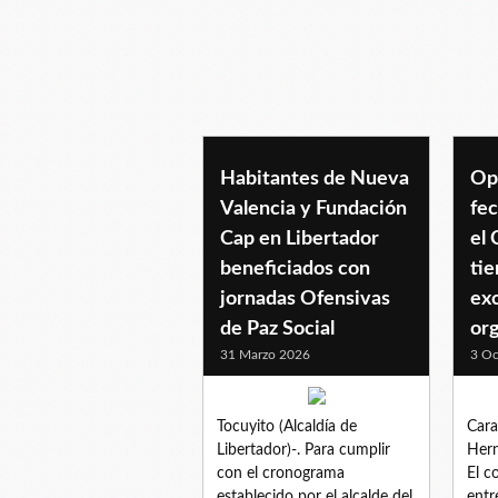
asistenciatecnica
Habitantes de Nueva
Opo
Valencia y Fundación
fec
Cap en Libertador
el
beneficiados con
tie
jornadas Ofensivas
exc
de Paz Social
org
31 Marzo 2026
3 Oc
Tocuyito (Alcaldía de
Cara
Libertador)-. Para cumplir
Hern
con el cronograma
El c
establecido por el alcalde del
entr