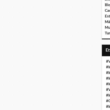
Bl
Ca
Est
Má
Mu
Tur
E
#V
#I
#I
#I
#I
#V
#I
#
#I