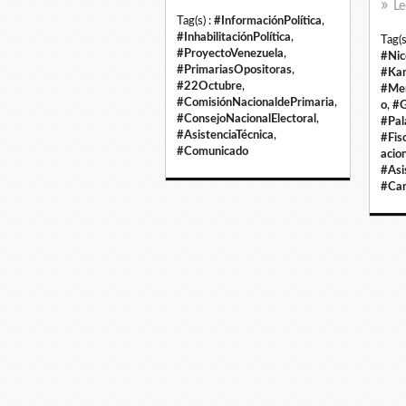
Le
Tag(s) :
#InformaciónPolítica
,
#InhabilitaciónPolítica
,
Tag(s
#ProyectoVenezuela
,
#Nic
#PrimariasOpositoras
,
#Ka
#22Octubre
,
#Me
#ComisiónNacionaldePrimaria
,
o
,
#G
#ConsejoNacionalElectoral
,
#Pal
#AsistenciaTécnica
,
#Fis
#Comunicado
acio
#Asi
#Car