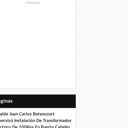
Publicidad
Páginas
calde Juan Carlos Betancourt
pervisó Instalación De Transformador
éctrico De 100Kva En Puerto Cabello