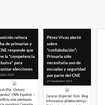
sición reitera
Pérez Vivas alertó
ha de primarias y
sobre
 CNE responde que
“confabulación”:
ne la “competencia
Primaria sólo
lusiva” para
necesitaría uso de
anizar elecciones
escuelas y seguridad
tubre 2023
por parte del CNE
25 Septiembre 2023
cas (Por: Osmary
ández/ CNN Español) --
Caracas (Especial/ Foto: Blog
onflicto está planteado
Informativo @ValenciaHoy).-
e la opositora Comisión