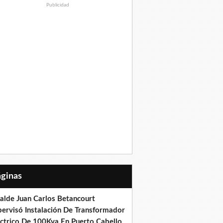
Publicidad
Páginas
calde Juan Carlos Betancourt
pervisó Instalación De Transformador
éctrico De 100Kva En Puerto Cabello