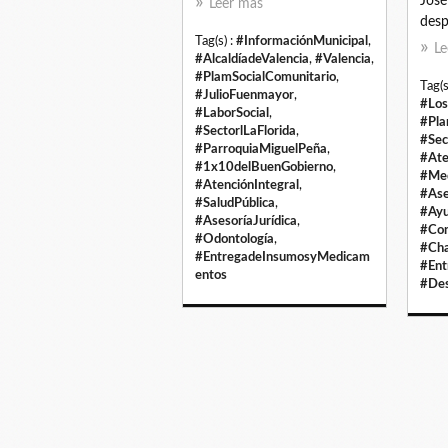
José
Leer más
despl
Tag(s) :
#InformaciónMunicipal
,
Le
#AlcaldíadeValencia
,
#Valencia
,
#PlamSocialComunitario
,
Tag(s
#JulioFuenmayor
,
#Lo
#LaborSocial
,
#Pla
#SectorlLaFlorida
,
#Sec
#ParroquiaMiguelPeña
,
#Ate
#1x10delBuenGobierno
,
#Med
#AtenciónIntegral
,
#Ase
#SaludPública
,
#Ayu
#AsesoríaJurídica
,
#Con
#Odontología
,
#Cha
#EntregadeInsumosyMedicam
#Ent
entos
#Des