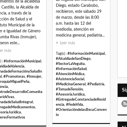
amientos de la alcaldesa
Diego, estado Carabobo,
 Castillo, la Alcaldía de
recibieron, este sábado 29
ncia, a través de la
de marzo, desde las 8:00
cción de Salud y el
a.m. hasta las 12 del
ituto Municipal de la
mediodía, atención en
r e Igualdad de Género
medicina general, pediatría...
umba Rivas (Inmujer),
zaron este...
Leer más
er más
Tag(s) :
#InformaciónMunicipal
,
#AlcaldíadeSanDiego
,
) :
#InformaciónMunicipal
,
#SectorLaVeguita
,
aldíadeValencia
,
#InformaciónSalud
,
nadadeFormaciónySaludIn
#AtenciónMédica
,
al
,
#Promotoras
,
#Inmujer
,
#AsistenciaSocial
,
roquiaMiguelPeña
,
#MedicinaGeneral
,
#Pediatría
,
encia
,
#TomadeTensión
,
trodeDesarrolloComunita
#AsesoríaJurídica
,
aríoVivas
,
#EntregadeConstanciadeResid
nadadeSaludIntegral
,
encia
,
#FedeVida
,
regadeMedicamentos
,
#OrientacióndelasBecaConven
soríaJurídica
,
io
leresFormativos