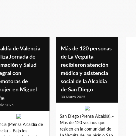
aldía de Valencia
Más de 120 personas
liza Jornada de
de La Veguita
rmación y Salud
recibieron atención
egral con
médica y asistencia
omotoras de
social de la Alcaldía
mujer en Miguel
de San Diego
30 Marzo 2025
ña
nio 2025
San Diego (Prensa Alcaldía).–
Más de 120 vecinos que
ncia (Prensa Alcaldía de
residen en la comunidad de
ncia) .- Bajo los
La Veguita del municipio San