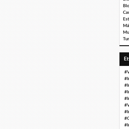
Bl
Ca
Est
Má
Mu
Tur
E
#V
#I
#I
#I
#I
#V
#I
#
#I