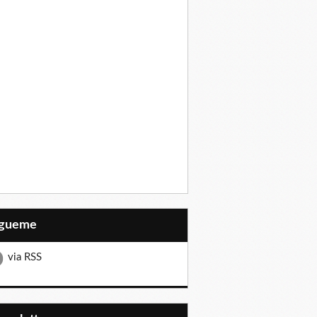
Sígueme
via RSS