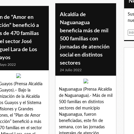
Alcaldía de
Sus
an de “Amor en
nue
Naguanagua
ión” benefició a
beneficia más de mil
E
 de 470 familias
500 familias con
m
el sector José
a
jornadas de atención
uel Lara de Los
i
social en distintos
ayos
l
sectores
Mayo 2022
24 Julio 2022
Guayos (Prensa Alcaldía
Naguanagua (Prensa Alcaldía
Guayos).– Bajo la
de Naguanagua).- Más de mil
nización de la Alcaldía
500 familias en distintos
os Guayos y el Sistema
sectores del municipio
isiones y Grandes
Naguanagua, fueron
ones, el “Plan de Amor
beneficiadas, este fin de
cción” benefició a más
semana, con las jornadas
70 familias en el sector
integrales de atención