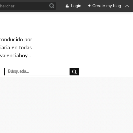
Login
+
Create my blog
 conducido por
iaria en todas
valenciahoy...