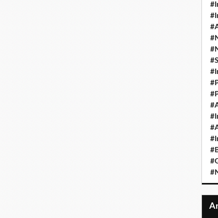
#I
#I
#A
#
#
#
#I
#P
#P
#A
#I
#A
#I
#B
#
#N