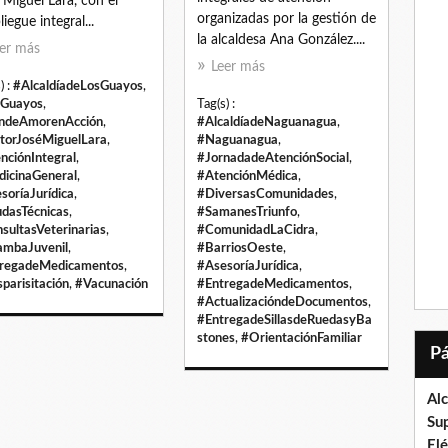
 Miguel Lara, con el
organizadas por la gestión de
iegue integral...
la alcaldesa Ana González....
er más
Leer más
) :
#AlcaldíadeLosGuayos
,
sGuayos
,
Tag(s) :
ndeAmorenAcción
,
#AlcaldíadeNaguanagua
,
torJoséMiguelLara
,
#Naguanagua
,
nciónIntegral
,
#JornadadeAtenciónSocial
,
icinaGeneral
,
#AtenciónMédica
,
soríaJurídica
,
#DiversasComunidades
,
dasTécnicas
,
#SamanesTriunfo
,
sultasVeterinarias
,
#ComunidadLaCidra
,
mbaJuvenil
,
#BarriosOeste
,
regadeMedicamentos
,
#AsesoríaJurídica
,
parisitación
,
#Vacunación
#EntregadeMedicamentos
,
#ActualizacióndeDocumentos
,
#EntregadeSillasdeRuedasyBa
stones
,
#OrientaciónFamiliar
Al
Su
El