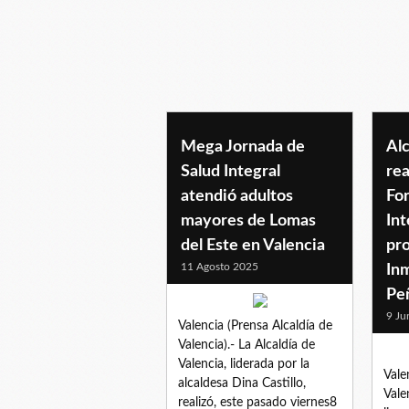
asesoriajuridica
Mega Jornada de
Alc
Salud Integral
rea
atendió adultos
Fo
mayores de Lomas
Int
del Este en Valencia
pr
11 Agosto 2025
In
Pe
9 Ju
Valencia (Prensa Alcaldía de
Valencia).- La Alcaldía de
Valencia, liderada por la
Vale
alcaldesa Dina Castillo,
Vale
realizó, este pasado viernes8