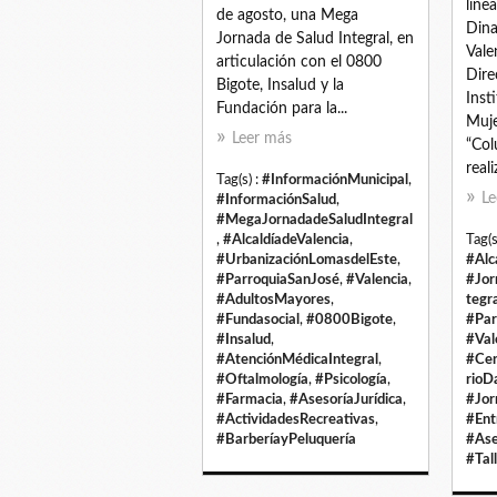
line
de agosto, una Mega
Dina
Jornada de Salud Integral, en
Vale
articulación con el 0800
Dire
Bigote, Insalud y la
Inst
Fundación para la...
Muje
Leer más
“Col
reali
Tag(s) :
#InformaciónMunicipal
,
Le
#InformaciónSalud
,
#MegaJornadadeSaludIntegral
,
#AlcaldíadeValencia
,
Tag(s
#UrbanizaciónLomasdelEste
,
#Alc
#ParroquiaSanJosé
,
#Valencia
,
#Jor
#AdultosMayores
,
tegr
#Fundasocial
,
#0800Bigote
,
#Par
#Insalud
,
#Val
#AtenciónMédicaIntegral
,
#Cen
#Oftalmología
,
#Psicología
,
rioD
#Farmacia
,
#AsesoríaJurídica
,
#Jor
#ActividadesRecreativas
,
#Ent
#BarberíayPeluquería
#Ase
#Tal