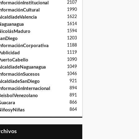
2107
nformaciónInstitucional
1990
nformaciónCultural
1622
lcaldíadeValencia
1614
Naguanagua
1594
NicolásMaduro
1203
SanDiego
1188
nformaciónCorporativa
1119
ublicidad
1090
uertoCabello
1049
lcaldíadeNaguanagua
1046
nformaciónSucesos
921
lcaldíadeSanDiego
894
nformaciónInternacional
891
eisbolVenezolano
866
Guacara
864
iñosyNiñas
Archivos