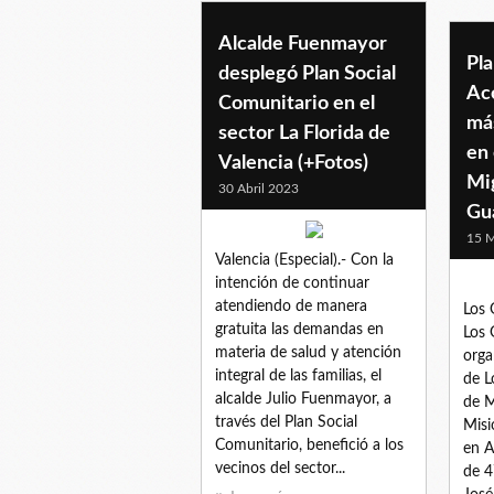
Alcalde Fuenmayor
Pl
desplegó Plan Social
Acc
Comunitario en el
más
sector La Florida de
en 
Valencia (+Fotos)
Mig
30 Abril 2023
Gu
15 
Valencia (Especial).- Con la
intención de continuar
atendiendo de manera
Los 
gratuita las demandas en
Los 
materia de salud y atención
orga
integral de las familias, el
de L
alcalde Julio Fuenmayor, a
de M
través del Plan Social
Misi
Comunitario, benefició a los
en A
vecinos del sector...
de 4