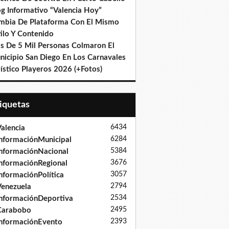
og Informativo “Valencia Hoy”
mbia De Plataforma Con El Mismo
ilo Y Contenido
s De 5 Mil Personas Colmaron El
nicipio San Diego En Los Carnavales
ístico Playeros 2026 (+Fotos)
tiquetas
6434
alencia
6284
nformaciónMunicipal
5384
nformaciónNacional
3676
nformaciónRegional
3057
nformaciónPolítica
2794
enezuela
2534
nformaciónDeportiva
2495
Carabobo
2393
nformaciónEvento