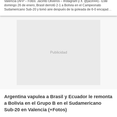
Valencia (AFP – Fotos: Jacinto Oliveros – Instagram y X. @jacin44).- Este
domingo 26 de enero, Brasil derrotó 2-1 a Bolivia en el Campeonato
Sudamericano Sub-20 y tomó aire después de la goleada de 6-0 encajada
en su estreno ante Argentina, que esta vez...
Publicidad
Argentina vapulea a Brasil y Ecuador le remonta
a Bolivia en el Grupo B en el Sudamericano
Sub-20 en Valencia (+Fotos)