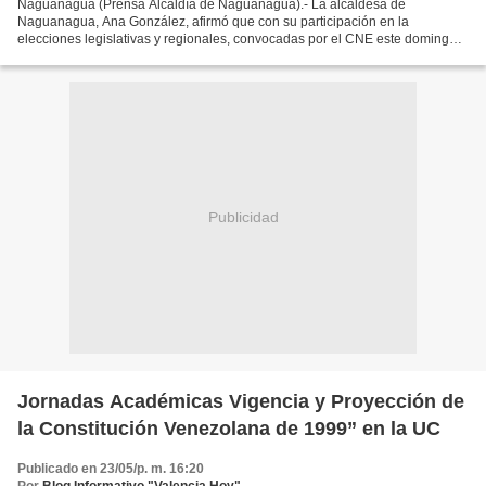
Naguanagua (Prensa Alcaldía de Naguanagua).- La alcaldesa de
Naguanagua, Ana González, afirmó que con su participación en la
elecciones legislativas y regionales, convocadas por el CNE este domingo
25 de mayo, los venezolanos ratificaron que en el país...
Publicidad
Jornadas Académicas Vigencia y Proyección de
la Constitución Venezolana de 1999” en la UC
Publicado en 23/05/p. m. 16:20
Por
Blog Informativo "Valencia Hoy"