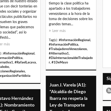
tantes de nuestro estado
tiempo la clase política ha
ue con decir tonterías en
apartado a los trabajadores
redes sociales y organizar
venezolanos a la hora de la
ctáculos publicitarios no
toma de decisiones sobre los
esuelven los graves
grandes temas...
blemas que padecemos
Leer más
 sociedad”, así lo
festó...
Tag(s) :
#InformaciónRegional
,
er más
#InformaciónPolítica
,
#TrabajadoresVenezolanos
,
) :
#InformaciónRegional
,
#Alternativa1
,
ormaciónPolítica
,
#DíaInternacionaldelTrabajado
ernativa1
,
#RafaelLacava
,
r
,
#1DeMayo
rabobo
,
ccionesRegionales
,
rganizaciónPartidista
Juan J. Varela (A1):
“Alcaldía de Diego
stavo Hernández
Ibarra no respeta la
1): Nombramiento
Ley de Transporte