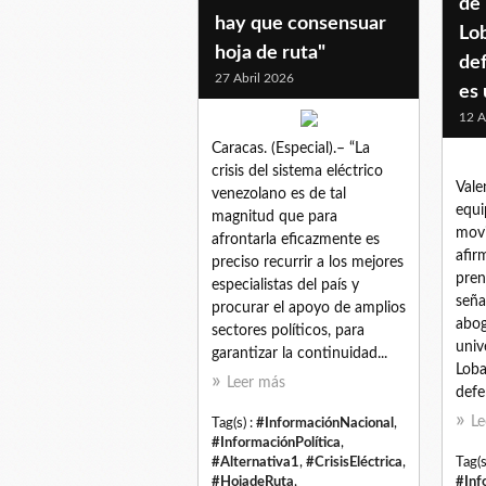
de
hay que consensuar
Lo
hoja de ruta"
de
27 Abril 2026
es 
12 A
Caracas. (Especial).– “La
crisis del sistema eléctrico
Vale
venezolano es de tal
equi
magnitud que para
movi
afrontarla eficazmente es
afir
preciso recurrir a los mejores
pren
especialistas del país y
seña
procurar el apoyo de amplios
abog
sectores políticos, para
univ
garantizar la continuidad...
Loba
Leer más
defe
Le
Tag(s) :
#InformaciónNacional
,
#InformaciónPolítica
,
#Alternativa1
,
#CrisisEléctrica
,
Tag(s
#HojadeRuta
,
#Inf