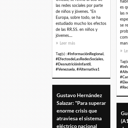
habi
las redes sociales por parte
es q
de niños y jóvenes. "En
las 
Europa, sobre todo, se ha
espe
estudiado mucho los efectos
se r
de las RR.SS. en niños y
pro
jóvenes....
como
Leer más
mani
Le
Tag(s) :
#InformaciónRegional
,
#EfectosdeLasRedesSociales
,
Tag(s
#DesnutriciónInfantil
,
#Inf
#Venezuela
,
#Alternativa1
#Alt
#Ca
#Ele
#Reo
Gustavo Hernández
Salazar: "Para superar
enorme crisis que
Gu
atraviesa el sistema
(A
eléctrico nacional