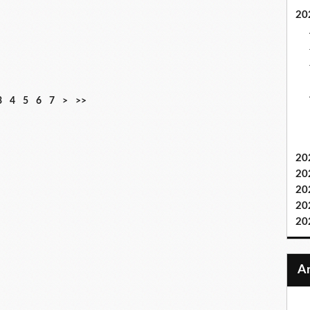
20
3
4
5
6
7
>
>>
20
20
20
20
20