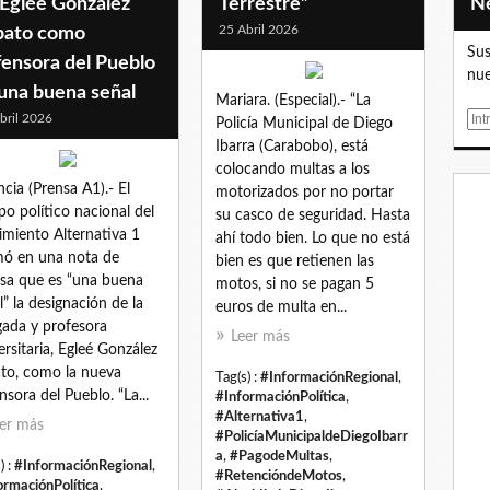
 Eglée González
Terrestre”
25 Abril 2026
bato como
Sus
fensora del Pueblo
nue
una buena señal
Mariara. (Especial).- “La
bril 2026
E
Policía Municipal de Diego
m
Ibarra (Carabobo), está
a
colocando multas a los
i
ncia (Prensa A1).- El
motorizados por no portar
l
po político nacional del
su casco de seguridad. Hasta
miento Alternativa 1
ahí todo bien. Lo que no está
mó en una nota de
bien es que retienen las
sa que es “una buena
motos, si no se pagan 5
l” la designación de la
euros de multa en...
ada y profesora
Leer más
ersitaria, Egleé González
to, como la nueva
Tag(s) :
#InformaciónRegional
,
nsora del Pueblo. “La...
#InformaciónPolítica
,
#Alternativa1
,
er más
#PolicíaMunicipaldeDiegoIbarr
a
,
#PagodeMultas
,
) :
#InformaciónRegional
,
#RetencióndeMotos
,
ormaciónPolítica
,