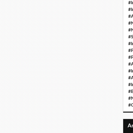
#I
#I
#A
#
#
#
#I
#P
#P
#A
#I
#A
#I
#B
#N
#