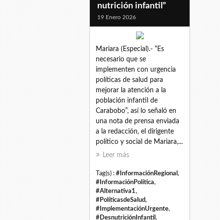
nutrición infantil”
19 Enero 2026
Mariara (Especial).- “Es
necesario que se
implementen con urgencia
políticas de salud para
mejorar la atención a la
población infantil de
Carabobo”, así lo señaló en
una nota de prensa enviada
a la redacción, el dirigente
político y social de Mariara,...
Leer más
Tag(s) :
#InformaciónRegional
,
#InformaciónPolítica
,
#Alternativa1
,
#PolíticasdeSalud
,
#ImplementaciónUrgente
,
#DesnutriciónInfantil
,