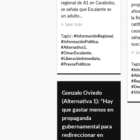
regional de A1 en Carabobo,
prop
se señala que Escalante es
años
un adulto...
la R
Leer más
rati
caus
Tag(s) :
#InformaciónRegional
,
saha
#InformaciónPolítica
,
susc
#Alternativa1
,
Le
#OmarEscalante
,
#LiberaciónInmediata
,
#PresosPolíticos
Tag(s
#Inf
#Alt
#Rep
#Dec
Gonzalo Oviedo
#50A
(Alternativa 1): “Hay
que gastar menos en
propaganda
gubernamental para
redireccionar en