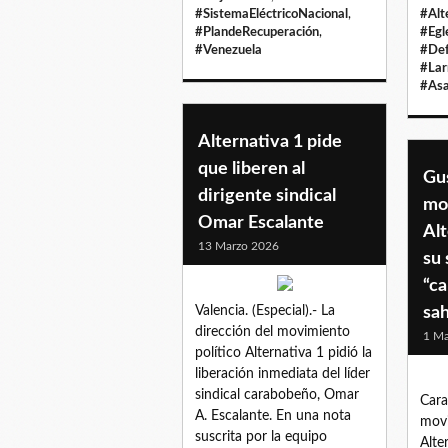
#SistemaEléctricoNacional
,
#Alt
#PlandeRecuperación
,
#Egl
#Venezuela
#Def
#Lar
#Asa
Alternativa 1 pide
que liberen al
Gu
dirigente sindical
mo
Omar Escalante
Alt
13 Marzo 2026
su 
“ca
Valencia. (Especial).- La
sah
dirección del movimiento
1 Ma
político Alternativa 1 pidió la
liberación inmediata del líder
sindical carabobeño, Omar
Cara
A. Escalante. En una nota
movi
suscrita por la equipo
Alte