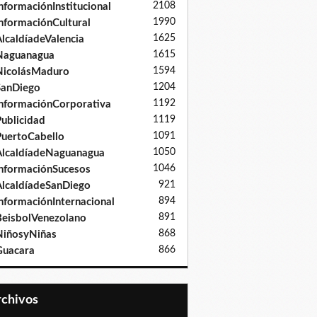
2108
nformaciónInstitucional
1990
nformaciónCultural
1625
lcaldíadeValencia
1615
Naguanagua
1594
NicolásMaduro
1204
SanDiego
1192
nformaciónCorporativa
1119
ublicidad
1091
uertoCabello
1050
lcaldíadeNaguanagua
1046
nformaciónSucesos
921
lcaldíadeSanDiego
894
nformaciónInternacional
891
eisbolVenezolano
868
iñosyNiñas
866
Guacara
Archivos