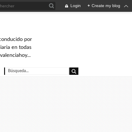
Login
+
Create my blog
 conducido por
iaria en todas
valenciahoy...