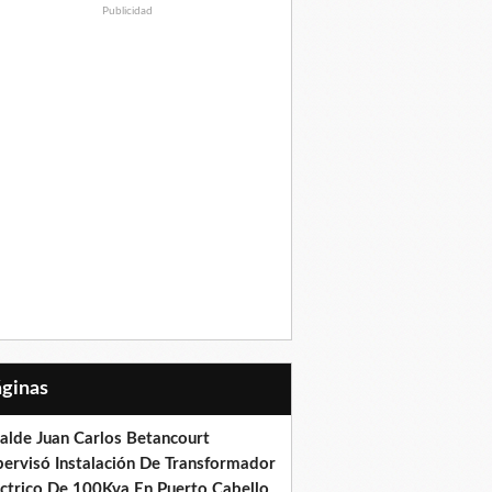
Publicidad
Páginas
calde Juan Carlos Betancourt
pervisó Instalación De Transformador
éctrico De 100Kva En Puerto Cabello