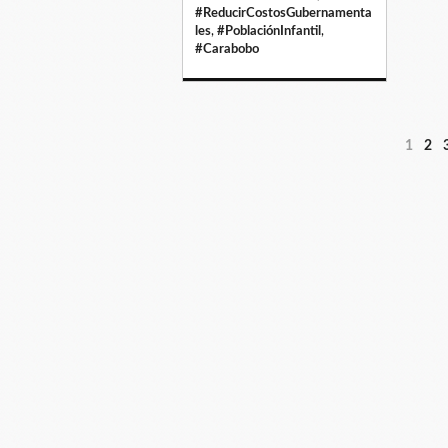
#ReducirCostosGubernamenta
les
,
#PoblaciónInfantil
,
#Carabobo
1
2