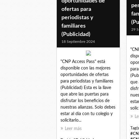
oportunidades de
per
ofertas para
fam
periodistas y
(Pu
familiares
29 S
(Publicidad)
18 Septiembre 2024
"CNP
disp
"CNP Access Pass" está
opor
disponible con las mejores
para
oportunidades de ofertas
(Pub
para periodistas y familiares
que 
(Publicidad) Esta es la llave
disf
que abre las puertas para
nues
disfrutar los beneficios de
esta
nuestras alianzas. Solo debes
solic
estar al día con tu colegio y
Le
solicitarlo...
Tag(s
Leer más
#CN