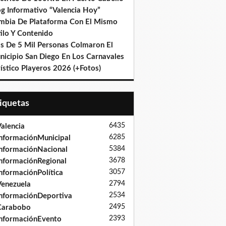
og Informativo “Valencia Hoy”
mbia De Plataforma Con El Mismo
ilo Y Contenido
s De 5 Mil Personas Colmaron El
nicipio San Diego En Los Carnavales
ístico Playeros 2026 (+Fotos)
tiquetas
6435
alencia
6285
nformaciónMunicipal
5384
nformaciónNacional
3678
nformaciónRegional
3057
nformaciónPolítica
2794
enezuela
2534
nformaciónDeportiva
2495
Carabobo
2393
nformaciónEvento