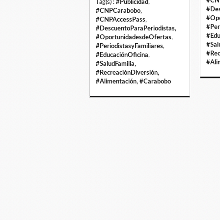
#CN
Tag(s) :
#Publicidad
,
#Des
#CNPCarabobo
,
#Opo
#CNPAccessPass
,
#Per
#DescuentoParaPeriodistas
,
#Edu
#OportunidadesdeOfertas
,
#Sal
#PeriodistasyFamiliares
,
#Rec
#EducaciónOficina
,
#Ali
#SaludFamilia
,
#RecreaciónDiversión
,
#Alimentación
,
#Carabobo