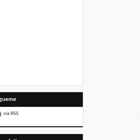
Sígueme
via RSS