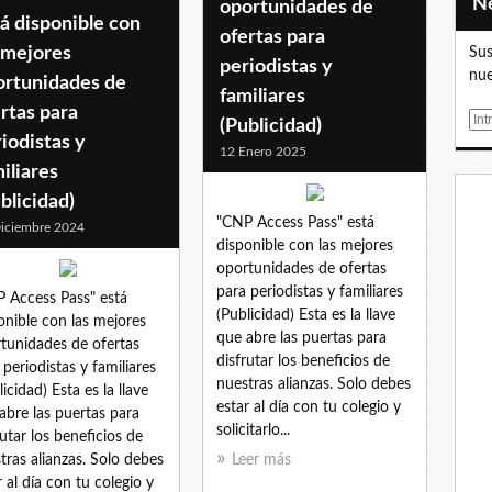
oportunidades de
á disponible con
ofertas para
 mejores
Sus
periodistas y
nue
ortunidades de
familiares
rtas para
E
(Publicidad)
iodistas y
m
12 Enero 2025
a
iliares
i
blicidad)
l
"CNP Access Pass" está
iciembre 2024
disponible con las mejores
oportunidades de ofertas
para periodistas y familiares
 Access Pass" está
(Publicidad) Esta es la llave
onible con las mejores
que abre las puertas para
tunidades de ofertas
disfrutar los beneficios de
 periodistas y familiares
nuestras alianzas. Solo debes
licidad) Esta es la llave
estar al día con tu colegio y
abre las puertas para
solicitarlo...
rutar los beneficios de
tras alianzas. Solo debes
Leer más
r al día con tu colegio y