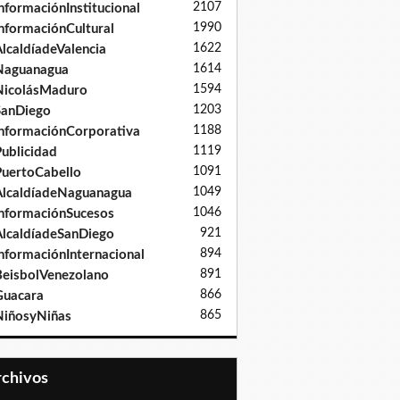
2107
nformaciónInstitucional
1990
nformaciónCultural
1622
lcaldíadeValencia
1614
Naguanagua
1594
NicolásMaduro
1203
SanDiego
1188
nformaciónCorporativa
1119
ublicidad
1091
uertoCabello
1049
lcaldíadeNaguanagua
1046
nformaciónSucesos
921
lcaldíadeSanDiego
894
nformaciónInternacional
891
eisbolVenezolano
866
Guacara
865
iñosyNiñas
Archivos