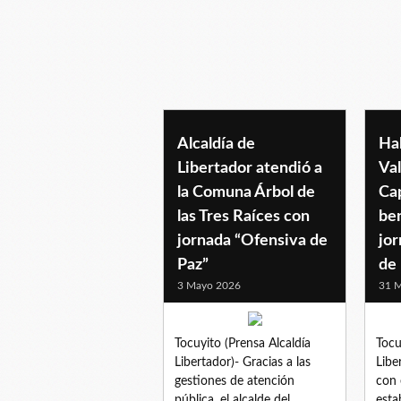
alimentacion
Alcaldía de
Ha
Libertador atendió a
Va
la Comuna Árbol de
Ca
las Tres Raíces con
be
jornada “Ofensiva de
jo
Paz”
de 
3 Mayo 2026
31 M
Tocuyito (Prensa Alcaldía
Tocu
Libertador)- Gracias a las
Libe
gestiones de atención
con 
pública, el alcalde del
esta