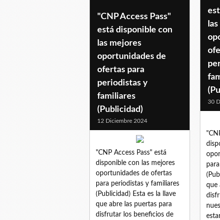
est
"CNP Access Pass"
las
está disponible con
op
las mejores
ofe
oportunidades de
per
ofertas para
fam
periodistas y
(Pu
familiares
30 D
(Publicidad)
12 Diciembre 2024
"CNP
disp
"CNP Access Pass" está
opor
disponible con las mejores
para
oportunidades de ofertas
(Pub
para periodistas y familiares
que 
(Publicidad) Esta es la llave
disf
que abre las puertas para
nues
disfrutar los beneficios de
esta