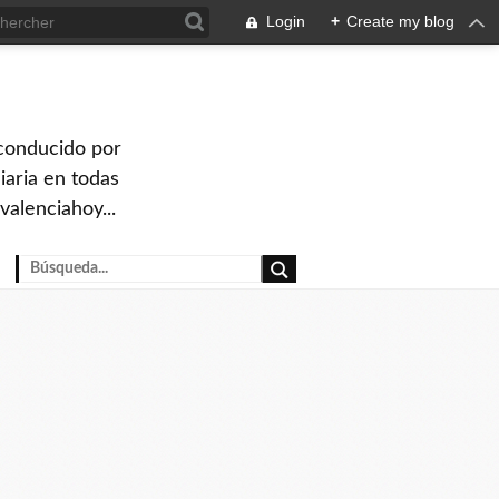
Login
+
Create my blog
 conducido por
iaria en todas
valenciahoy...