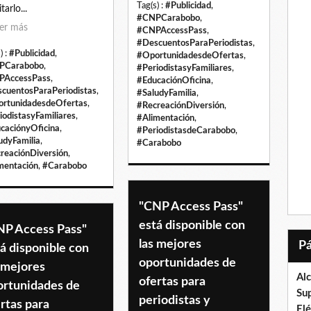
Tag(s) :
#Publicidad
,
itarlo...
#CNPCarabobo
,
er más
#CNPAccessPass
,
#DescuentosParaPeriodistas
,
) :
#Publicidad
,
#OportunidadesdeOfertas
,
PCarabobo
,
#PeriodistasyFamiliares
,
PAccessPass
,
#EducaciónOficina
,
cuentosParaPeriodistas
,
#SaludyFamilia
,
rtunidadesdeOfertas
,
#RecreaciónDiversión
,
iodistasyFamiliares
,
#Alimentación
,
caciónyOficina
,
#PeriodistasdeCarabobo
,
udyFamilia
,
#Carabobo
reaciónDiversión
,
mentación
,
#Carabobo
"CNP Access Pass"
está disponible con
NP Access Pass"
las mejores
á disponible con
oportunidades de
 mejores
Al
ofertas para
ortunidades de
Su
periodistas y
rtas para
El