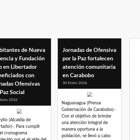
bitantes de Nueva
Jornadas de Ofensiva
lencia y Fundación
por la Paz fortalecen
p en Libertador
atención comunitaria
neficiados con
en Carabobo
30 Enero 2026
rnadas Ofensivas
Paz Social
arzo 2026
Naguanagua (Prensa
Gobernación de Carabobo).-
Con el objetivo de brindar
yito (Alcaldía de
una atención integral de
rtador)-. Para cumplir
manera oportuna a la
el cronograma
población, se llevó a cabo
blecido por el alcalde del