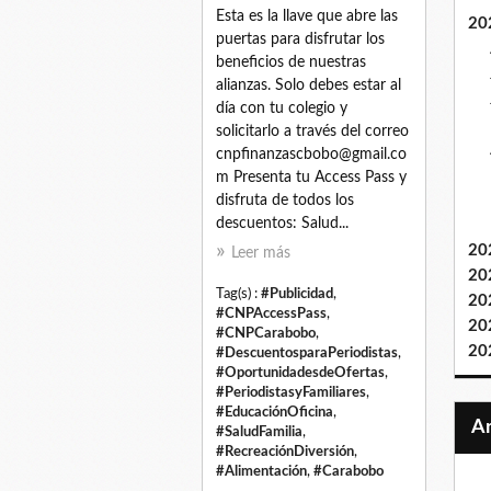
Esta es la llave que abre las
20
puertas para disfrutar los
beneficios de nuestras
alianzas. Solo debes estar al
día con tu colegio y
solicitarlo a través del correo
cnpfinanzascbobo@gmail.co
m Presenta tu Access Pass y
disfruta de todos los
descuentos: Salud...
20
Leer más
20
Tag(s) :
#Publicidad
,
20
#CNPAccessPass
,
20
#CNPCarabobo
,
20
#DescuentosparaPeriodistas
,
#OportunidadesdeOfertas
,
#PeriodistasyFamiliares
,
#EducaciónOficina
,
#SaludFamilia
,
#RecreaciónDiversión
,
#Alimentación
,
#Carabobo