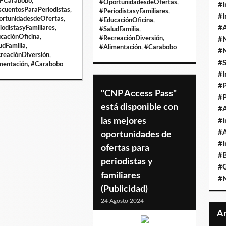
PCarabobo
,
#OportunidadesdeOfertas
,
#I
cuentosParaPeriodistas
,
#PeriodistasyFamiliares
,
#I
rtunidadesdeOfertas
,
#EducaciónOficina
,
#A
iodistasyFamiliares
,
#SaludFamilia
,
caciónOficina
,
#RecreaciónDiversión
,
#
udFamilia
,
#Alimentación
,
#Carabobo
#
reaciónDiversión
,
#
mentación
,
#Carabobo
#I
#P
"CNP Access Pass"
#P
está disponible con
#A
las mejores
#I
#A
oportunidades de
#I
ofertas para
#B
periodistas y
#
familiares
#N
(Publicidad)
24 Agosto 2024