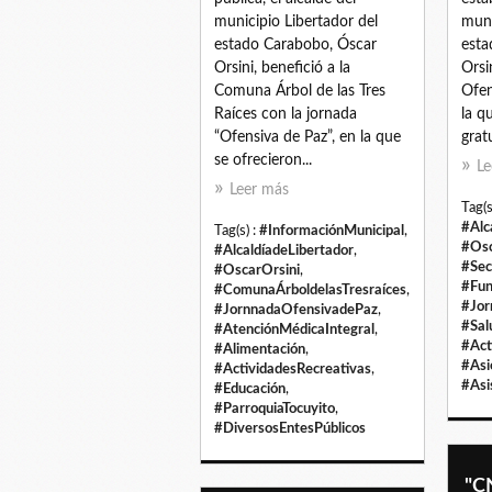
municipio Libertador del
muni
estado Carabobo, Óscar
esta
Orsini, benefició a la
Orsi
Comuna Árbol de las Tres
Ofen
Raíces con la jornada
la q
“Ofensiva de Paz”, en la que
gratu
se ofrecieron...
Le
Leer más
Tag(s
#Alc
Tag(s) :
#InformaciónMunicipal
,
#Osc
#AlcaldíadeLibertador
,
#Sec
#OscarOrsini
,
#Fun
#ComunaÁrboldelasTresraíces
,
#Jor
#JornnadaOfensivadePaz
,
#Sal
#AtenciónMédicaIntegral
,
#Act
#Alimentación
,
#Asi
#ActividadesRecreativas
,
#Asi
#Educación
,
#ParroquiaTocuyito
,
#DiversosEntesPúblicos
"C