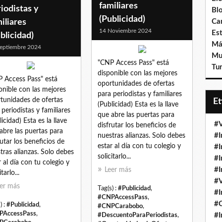
familiares
iodistas y
Bl
(Publicidad)
iliares
Ca
14 Noviembre 2024
Est
blicidad)
Má
eptiembre 2024
Mu
"CNP Access Pass" está
Tur
disponible con las mejores
 Access Pass" está
oportunidades de ofertas
onible con las mejores
para periodistas y familiares
tunidades de ofertas
E
(Publicidad) Esta es la llave
 periodistas y familiares
que abre las puertas para
licidad) Esta es la llave
#V
disfrutar los beneficios de
abre las puertas para
#I
nuestras alianzas. Solo debes
rutar los beneficios de
estar al día con tu colegio y
#I
tras alianzas. Solo debes
solicitarlo...
#I
r al día con tu colegio y
#I
Leer más
itarlo...
#V
er más
Tag(s) :
#Publicidad
,
#I
#CNPAccessPass
,
#
) :
#Publicidad
,
#CNPCarabobo
,
PAccessPass
,
#I
#DescuentoParaPeriodistas
,