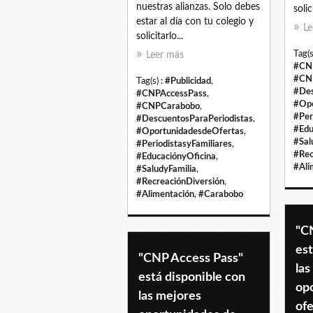
nuestras alianzas. Solo debes
solic
estar al día con tu colegio y
Le
solicitarlo...
Tag(s
Leer más
#CN
#CN
Tag(s) :
#Publicidad
,
#Des
#CNPAccessPass
,
#Opo
#CNPCarabobo
,
#Per
#DescuentosParaPeriodistas
,
#Edu
#OportunidadesdeOfertas
,
#Sal
#PeriodistasyFamiliares
,
#Rec
#EducaciónyOficina
,
#Ali
#SaludyFamilia
,
#RecreaciónDiversión
,
#Alimentación
,
#Carabobo
"C
est
"CNP Access Pass"
las
está disponible con
op
las mejores
ofe