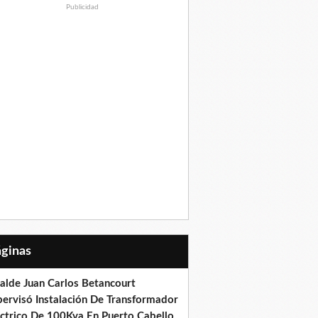
Publicidad
Páginas
calde Juan Carlos Betancourt
pervisó Instalación De Transformador
éctrico De 100Kva En Puerto Cabello