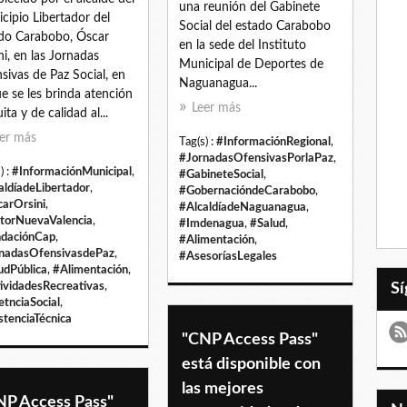
una reunión del Gabinete
cipio Libertador del
Social del estado Carabobo
do Carabobo, Óscar
en la sede del Instituto
ni, en las Jornadas
Municipal de Deportes de
sivas de Paz Social, en
Naguanagua...
ue se les brinda atención
Leer más
ita y de calidad al...
er más
Tag(s) :
#InformaciónRegional
,
#JornadasOfensivasPorlaPaz
,
) :
#InformaciónMunicipal
,
#GabineteSocial
,
aldíadeLibertador
,
#GobernacióndeCarabobo
,
arOrsini
,
#AlcaldíadeNaguanagua
,
torNuevaValencia
,
#Imdenagua
,
#Salud
,
daciónCap
,
#Alimentación
,
nadasOfensivasdePaz
,
#AsesoríasLegales
udPública
,
#Alimentación
,
ividadesRecreativas
,
etnciaSocial
,
stenciaTécnica
"CNP Access Pass"
está disponible con
las mejores
NP Access Pass"