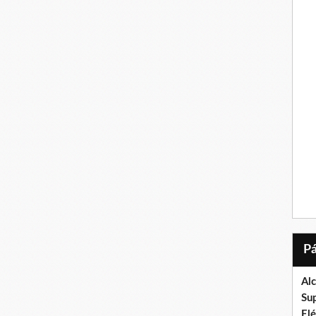
Al
Su
El