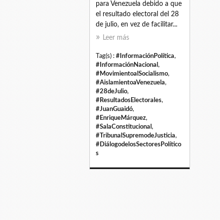
para Venezuela debido a que
el resultado electoral del 28
de julio, en vez de facilitar...
Leer más
Tag(s) :
#InformaciónPolítica
,
#InformaciónNacional
,
#MovimientoalSocialismo
,
#AislamientoaVenezuela
,
#28deJulio
,
#ResultadosElectorales
,
#JuanGuaidó
,
#EnriqueMárquez
,
#SalaConstitucional
,
#TribunalSupremodeJusticia
,
#DiálogodelosSectoresPolítico
s