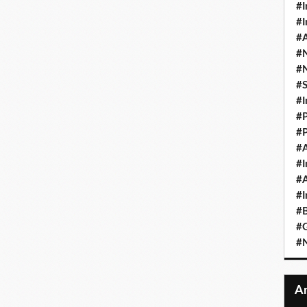
#I
#I
#A
#
#
#
#I
#P
#P
#A
#I
#A
#I
#B
#
#N