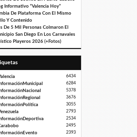
og Informativo “Valencia Hoy”
mbia De Plataforma Con El Mismo
ilo Y Contenido
s De 5 Mil Personas Colmaron El
nicipio San Diego En Los Carnavales
ístico Playeros 2026 (+Fotos)
tiquetas
6434
alencia
6284
nformaciónMunicipal
5378
nformaciónNacional
3676
nformaciónRegional
3055
nformaciónPolítica
2793
enezuela
2534
nformaciónDeportiva
2495
Carabobo
2393
nformaciónEvento