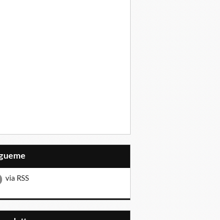
Sígueme
via RSS