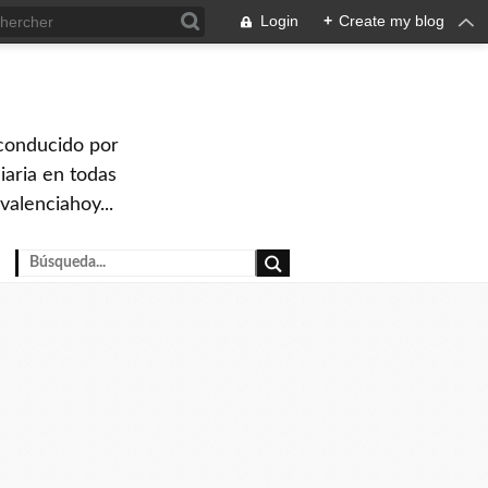
Login
+
Create my blog
 conducido por
iaria en todas
valenciahoy...