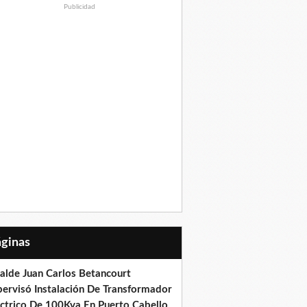
Publicidad
Páginas
calde Juan Carlos Betancourt
pervisó Instalación De Transformador
éctrico De 100Kva En Puerto Cabello