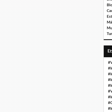
Bl
Ca
Est
Má
Mu
Tur
E
#V
#I
#I
#I
#I
#V
#I
#
#I