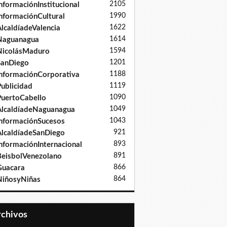
2105
nformaciónInstitucional
1990
nformaciónCultural
1622
lcaldíadeValencia
1614
Naguanagua
1594
NicolásMaduro
1201
SanDiego
1188
nformaciónCorporativa
1119
ublicidad
1090
uertoCabello
1049
lcaldíadeNaguanagua
1043
nformaciónSucesos
921
lcaldíadeSanDiego
893
nformaciónInternacional
891
eisbolVenezolano
866
Guacara
864
iñosyNiñas
Archivos