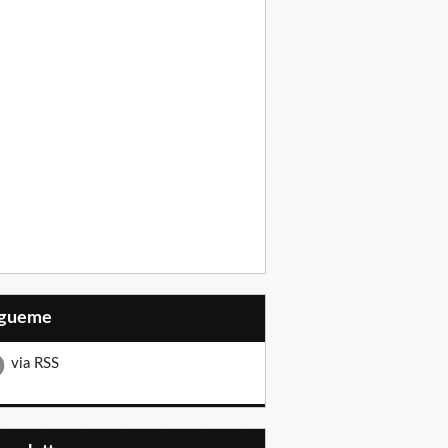
Sígueme
via RSS