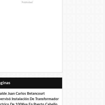
Publicidad
Páginas
calde Juan Carlos Betancourt
pervisó Instalación De Transformador
éctrico De 100Kva En Puerto Cabello