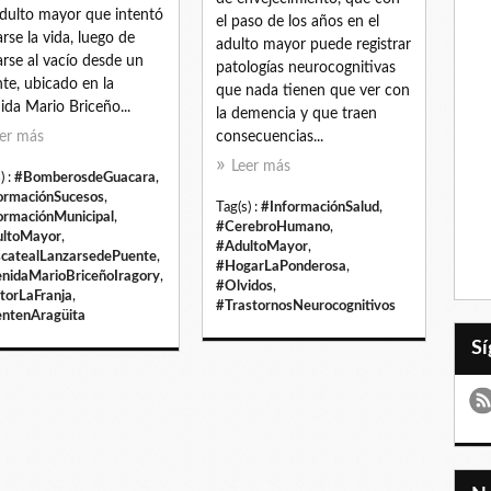
dulto mayor que intentó
el paso de los años en el
arse la vida, luego de
adulto mayor puede registrar
arse al vacío desde un
patologías neurocognitivas
te, ubicado en la
que nada tienen que ver con
ida Mario Briceño...
la demencia y que traen
er más
consecuencias...
Leer más
) :
#BomberosdeGuacara
,
ormaciónSucesos
,
Tag(s) :
#InformaciónSalud
,
ormaciónMunicipal
,
#CerebroHumano
,
ltoMayor
,
#AdultoMayor
,
catealLanzarsedePuente
,
#HogarLaPonderosa
,
nidaMarioBriceñoIragory
,
#Olvidos
,
torLaFranja
,
#TrastornosNeurocognitivos
ntenAragüita