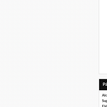
Al
Su
El