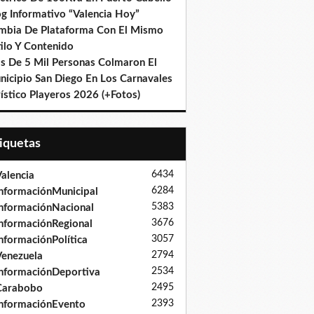
og Informativo “Valencia Hoy”
mbia De Plataforma Con El Mismo
ilo Y Contenido
s De 5 Mil Personas Colmaron El
nicipio San Diego En Los Carnavales
ístico Playeros 2026 (+Fotos)
tiquetas
6434
alencia
6284
nformaciónMunicipal
5383
nformaciónNacional
3676
nformaciónRegional
3057
nformaciónPolítica
2794
enezuela
2534
nformaciónDeportiva
2495
Carabobo
2393
nformaciónEvento