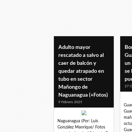
adultomayor
Adulto mayor
Bo
rescatado a salvo al
Gu
caer de balcón y
un
quedar atrapado en
se 
tubo en sector
pu
27 O
Mañongo de
Naguanagua (+Fotos)
9 Febrero 2025
Guac
Guac
maña
Naguanagua (Por: Luis
octu
González Manrique/ Fotos
Guac