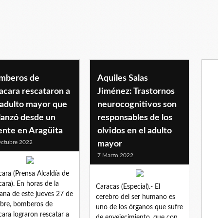
mberos de
Aquiles Salas
acara rescataron a
Jiménez: Trastornos
 adulto mayor que
neurocognitivos son
lanzó desde un
responsables de los
ente en Aragüita
olvidos en el adulto
ctubre 2022
mayor
7 Marzo 2022
ara (Prensa Alcaldía de
ara). En horas de la
Caracas (Especial).- El
na de este jueves 27 de
cerebro del ser humano es
bre, bomberos de
uno de los órganos que sufre
ara lograron rescatar a
de envejecimiento, que con