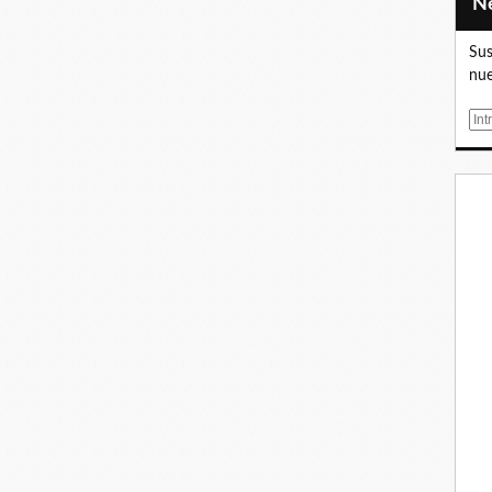
Sus
nue
E
m
a
i
l