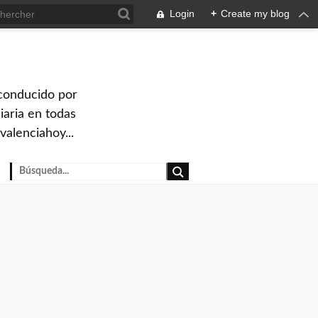
Login
+
Create my blog
 conducido por
iaria en todas
valenciahoy...