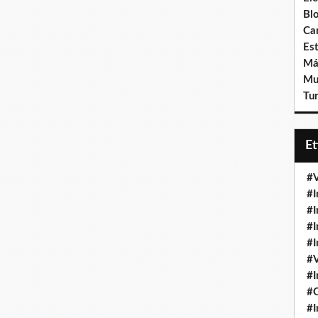
Bl
Ca
Est
Má
Mu
Tur
E
#V
#I
#I
#I
#I
#V
#I
#
#I