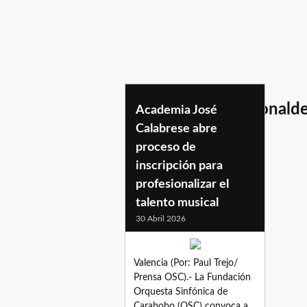
academiainternacionald
Academia José
Calabrese abre
proceso de
inscripción para
profesionalizar el
talento musical
30 Abril 2026
Valencia (Por: Paul Trejo/
Prensa OSC).- La Fundación
Orquesta Sinfónica de
Carabobo (OSC) convoca a