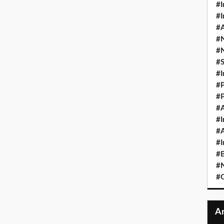
#I
#I
#A
#
#
#
#I
#P
#P
#A
#I
#A
#I
#B
#N
#