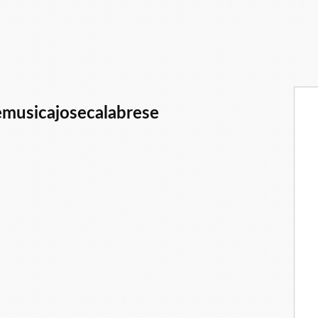
emusicajosecalabrese