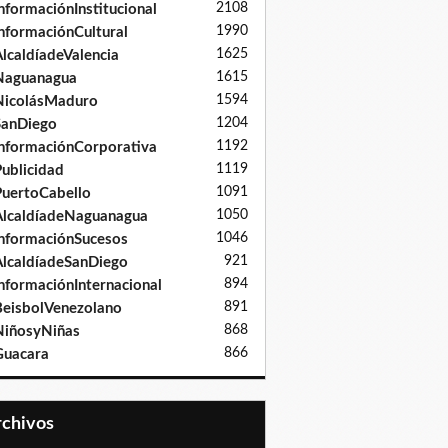
2108
nformaciónInstitucional
1990
nformaciónCultural
1625
lcaldíadeValencia
1615
Naguanagua
1594
NicolásMaduro
1204
SanDiego
1192
nformaciónCorporativa
1119
ublicidad
1091
uertoCabello
1050
lcaldíadeNaguanagua
1046
nformaciónSucesos
921
lcaldíadeSanDiego
894
nformaciónInternacional
891
eisbolVenezolano
868
iñosyNiñas
866
Guacara
Archivos