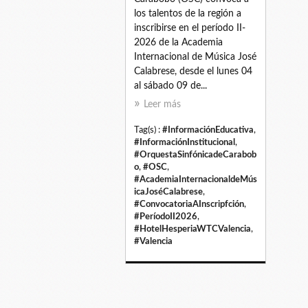
los talentos de la región a
inscribirse en el período II-
2026 de la Academia
Internacional de Música José
Calabrese, desde el lunes 04
al sábado 09 de...
Leer más
Tag(s) :
#InformaciónEducativa
,
#InformaciónInstitucional
,
#OrquestaSinfónicadeCarabob
o
,
#OSC
,
#AcademiaInternacionaldeMús
icaJoséCalabrese
,
#ConvocatoriaAInscripfción
,
#PeríodoII2026
,
#HotelHesperiaWTCValencia
,
#Valencia