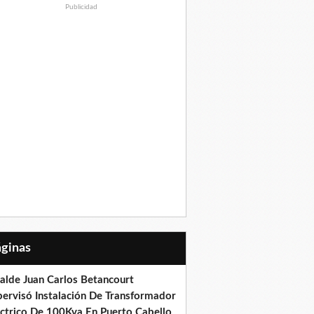
Publicidad
Páginas
calde Juan Carlos Betancourt
pervisó Instalación De Transformador
éctrico De 100Kva En Puerto Cabello