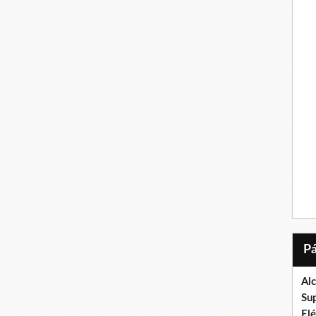
Al
Su
El