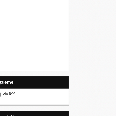
Sígueme
via RSS