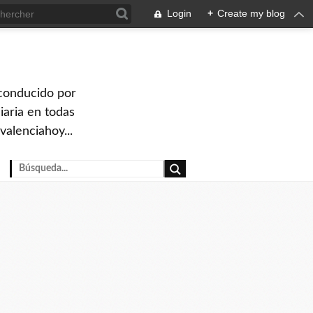
Login
+
Create my blog
 conducido por
iaria en todas
valenciahoy...