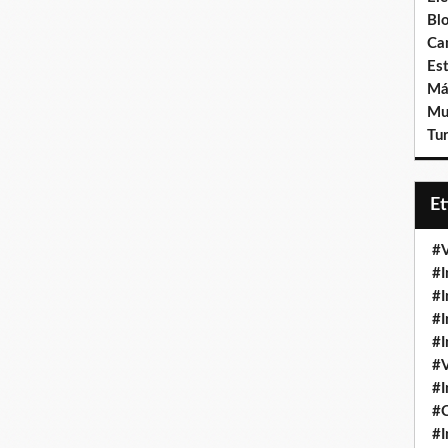
Bl
Ca
Est
Má
Mu
Tur
E
#V
#I
#I
#I
#I
#V
#I
#
#I