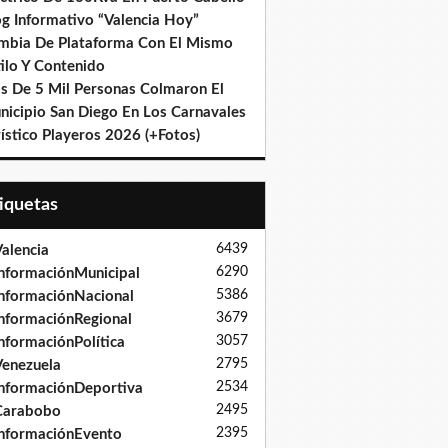
og Informativo “Valencia Hoy”
mbia De Plataforma Con El Mismo
ilo Y Contenido
s De 5 Mil Personas Colmaron El
nicipio San Diego En Los Carnavales
ístico Playeros 2026 (+Fotos)
tiquetas
6439
alencia
6290
nformaciónMunicipal
5386
nformaciónNacional
3679
nformaciónRegional
3057
nformaciónPolítica
2795
enezuela
2534
nformaciónDeportiva
2495
Carabobo
2395
nformaciónEvento