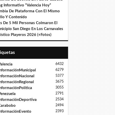
og Informativo “Valencia Hoy”
mbia De Plataforma Con El Mismo
ilo Y Contenido
s De 5 Mil Personas Colmaron El
nicipio San Diego En Los Carnavales
ístico Playeros 2026 (+Fotos)
tiquetas
6432
alencia
6279
nformaciónMunicipal
5377
nformaciónNacional
3675
nformaciónRegional
3055
nformaciónPolítica
2791
enezuela
2534
nformaciónDeportiva
2494
Carabobo
2393
nformaciónEvento