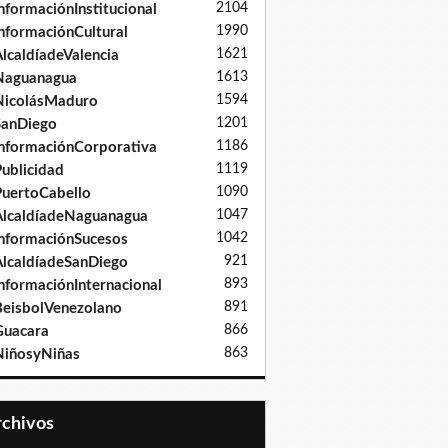
2104
nformaciónInstitucional
1990
nformaciónCultural
1621
lcaldíadeValencia
1613
Naguanagua
1594
NicolásMaduro
1201
SanDiego
1186
nformaciónCorporativa
1119
ublicidad
1090
uertoCabello
1047
lcaldíadeNaguanagua
1042
nformaciónSucesos
921
lcaldíadeSanDiego
893
nformaciónInternacional
891
eisbolVenezolano
866
Guacara
863
iñosyNiñas
Archivos