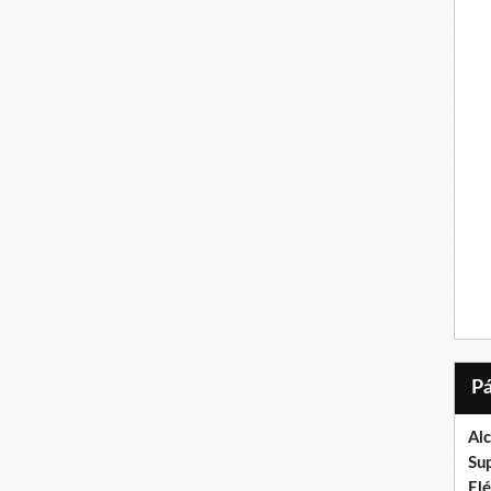
Al
Su
El