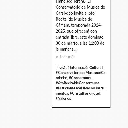
Francisco Terán).- El
Conservatorio de Música de
Carabobo invita al 6to
Recital de Música de
Cámara, temporada 2024-
2025, que ofrecerá con
entrada libre, este domingo
30 de marzo, a las 11:00 de
la mañana,...
Leer más
Tag(s) :
#InformaciónCultural
,
#ConservatoriodeMúsicadeCa
rabobo
,
#Consermuca
,
#6toRecitaldeConsermuca
,
#EstudiantesdeDiversosInstru
mentos
,
#CristalParkHotel
,
#Valencia