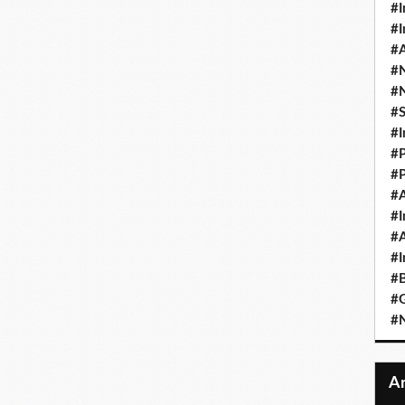
#I
#I
#A
#
#
#
#I
#P
#P
#A
#I
#A
#I
#B
#
#N