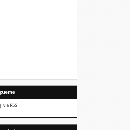
Sígueme
via RSS