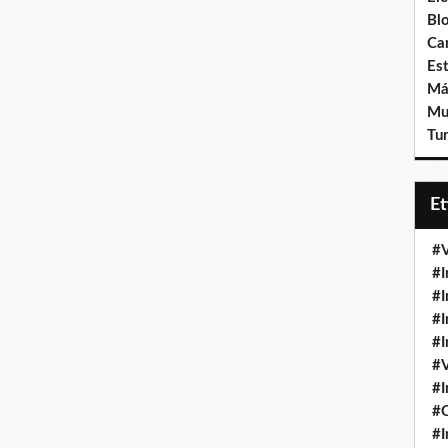
Bl
Ca
Est
Má
Mu
Tur
E
#V
#I
#I
#I
#I
#V
#I
#
#I