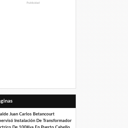
Publicidad
Páginas
calde Juan Carlos Betancourt
pervisó Instalación De Transformador
éctrico De 100Kva En Puerto Cabello