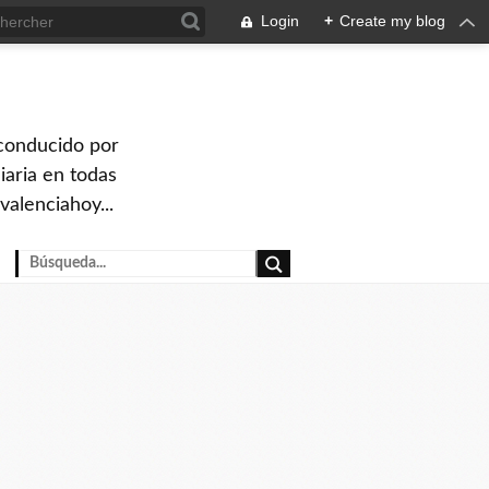
Login
+
Create my blog
 conducido por
iaria en todas
valenciahoy...