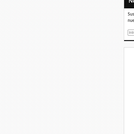
Sus
nue
E
m
a
i
l