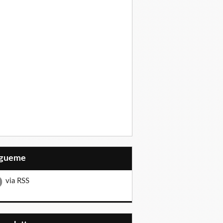
Sígueme
via RSS