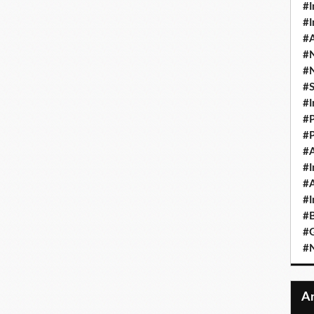
#I
#I
#A
#
#
#
#I
#P
#P
#A
#I
#A
#I
#B
#
#N