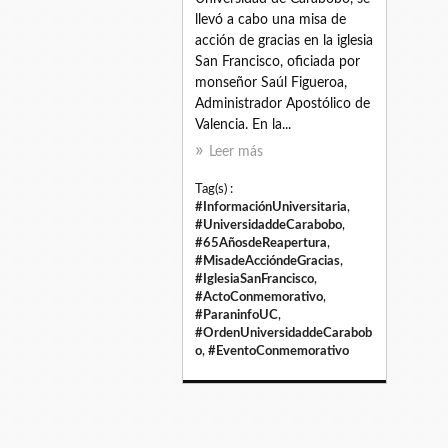
llevó a cabo una misa de
acción de gracias en la iglesia
San Francisco, oficiada por
monseñor Saúl Figueroa,
Administrador Apostólico de
Valencia. En la...
Leer más
Tag(s) :
#InformaciónUniversitaria
,
#UniversidaddeCarabobo
,
#65AñosdeReapertura
,
#MisadeAccióndeGracias
,
#IglesiaSanFrancisco
,
#ActoConmemorativo
,
#ParaninfoUC
,
#OrdenUniversidaddeCarabob
o
,
#EventoConmemorativo