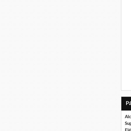
Al
Su
El