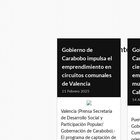
4fdelemprendimiento
Gobierno de
Go
Carabobo impulsa el
Ca
emprendimiento en
ci
circuitos comunales
em
de Valencia
mu
11 Febrero 2025
Ca
14 A
Valencia (Prensa Secretaría
de Desarrollo Social y
Puer
Participación Popular/
Gobe
Gobernación de Carabobo).-
Cump
El programa de captación de
orie