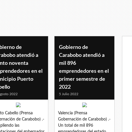
bierno de
Gobierno de
rabobo atendió a
Carabobo atendió a
ento noventa
mil 896
prendedores en el
emprendedores en el
nicipio Puerto
primer semestre de
bello
2022
gosto 2022
5 Julio 2022
to Cabello (Prensa
Valencia (Prensa
rnación de Carabobo) .-
Gobernación de Carabobo) .-
liendo las
Un total de mil 896
ntaciones del gobernador
emprendedores del estado