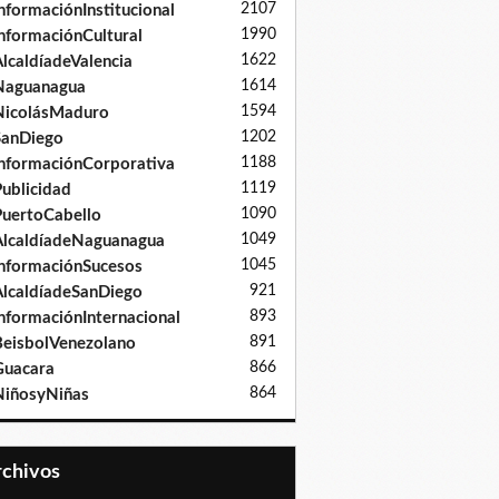
2107
nformaciónInstitucional
1990
nformaciónCultural
1622
lcaldíadeValencia
1614
Naguanagua
1594
NicolásMaduro
1202
SanDiego
1188
nformaciónCorporativa
1119
ublicidad
1090
uertoCabello
1049
lcaldíadeNaguanagua
1045
nformaciónSucesos
921
lcaldíadeSanDiego
893
nformaciónInternacional
891
eisbolVenezolano
866
Guacara
864
iñosyNiñas
Archivos