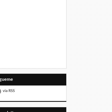
Sígueme
via RSS