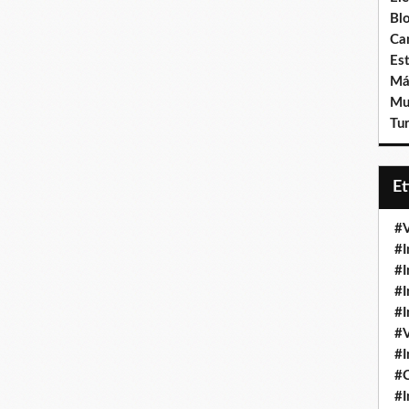
Bl
Ca
Est
Má
Mu
Tur
E
#V
#I
#I
#I
#I
#V
#I
#
#I