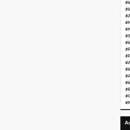
#I
#I
#A
#
#
#
#I
#P
#P
#A
#I
#A
#I
#B
#
#N