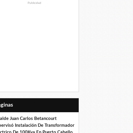
Publicidad
Páginas
calde Juan Carlos Betancourt
pervisó Instalación De Transformador
éctrico De 100Kva En Puerto Cabello