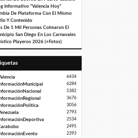
og Informativo “Valencia Hoy”
mbia De Plataforma Con El Mismo
ilo Y Contenido
s De 5 Mil Personas Colmaron El
nicipio San Diego En Los Carnavales
ístico Playeros 2026 (+Fotos)
tiquetas
6434
alencia
6284
nformaciónMunicipal
5382
nformaciónNacional
3676
nformaciónRegional
3056
nformaciónPolítica
2793
enezuela
2534
nformaciónDeportiva
2495
Carabobo
2393
nformaciónEvento