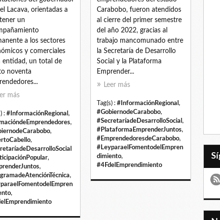
el Lacava, orientadas a
Carabobo, fueron atendidos
tener un
al cierre del primer semestre
mpañamiento
del año 2022, gracias al
anente a los sectores
trabajo mancomunado entre
ómicos y comerciales
la Secretaría de Desarrollo
a entidad, un total de
Social y la Plataforma
to noventa
Emprender...
endedores...
Leer más
er más
Tag(s) :
#InformaciónRegional
,
#GobiernodeCarabobo
,
) :
#InformaciónRegional
,
#SecretaríadeDesarrolloSocial
,
macióndeEmprendedores
,
#PlataformaEmprenderJuntos
,
iernodeCarabobo
,
#EmprendedoresdeCarabobo
,
rtoCabello
,
#LeyparaelFomentodelEmpren
retaríadeDesarrolloSocial
dimiento
,
ticipaciónPopular
,
#4FdelEmprendimiento
renderJuntos
,
gramadeAtenciónTécnica
,
paraelFomentodelEmpren
ento
,
elEmprendimiento