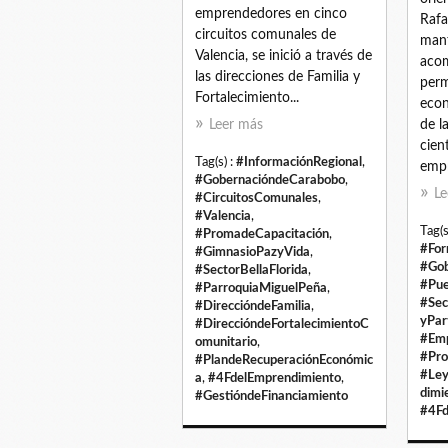
emprendedores en cinco
Rafa
circuitos comunales de
man
Valencia, se inició a través de
aco
las direcciones de Familia y
perm
Fortalecimiento...
econ
Leer más
de l
cien
Tag(s) :
#InformaciónRegional
,
empr
#GobernacióndeCarabobo
,
Le
#CircuitosComunales
,
#Valencia
,
Tag(s
#PromadeCapacitación
,
#For
#GimnasioPazyVida
,
#Gob
#SectorBellaFlorida
,
#Pue
#ParroquiaMiguelPeña
,
#Sec
#DireccióndeFamilia
,
yPar
#DireccióndeFortalecimientoC
#Emp
omunitario
,
#Pro
#PlandeRecuperaciónEconómic
#Ley
a
,
#4FdelEmprendimiento
,
dimi
#GestióndeFinanciamiento
#4Fd