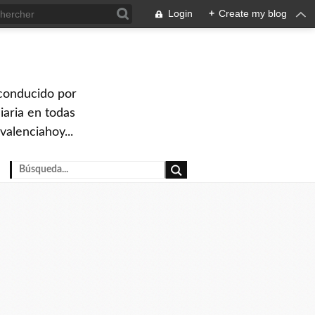
Login
+
Create my blog
 conducido por
iaria en todas
valenciahoy...