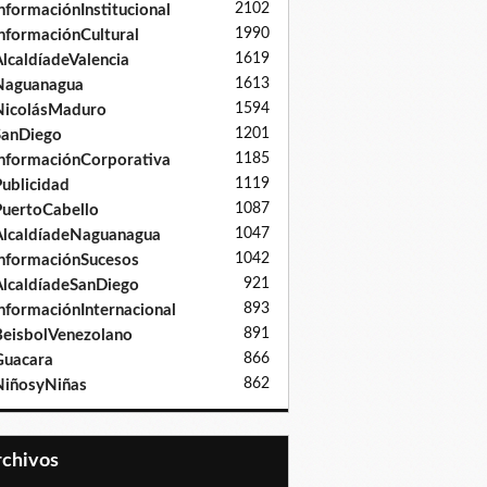
2102
nformaciónInstitucional
1990
nformaciónCultural
1619
lcaldíadeValencia
1613
Naguanagua
1594
NicolásMaduro
1201
SanDiego
1185
nformaciónCorporativa
1119
ublicidad
1087
uertoCabello
1047
lcaldíadeNaguanagua
1042
nformaciónSucesos
921
lcaldíadeSanDiego
893
nformaciónInternacional
891
eisbolVenezolano
866
Guacara
862
iñosyNiñas
Archivos