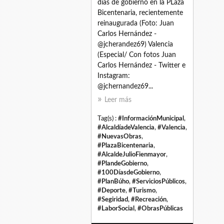
días de gobierno en la PLaza
Bicentenaria, recientemente
reinaugurada (Foto: Juan
Carlos Hernández -
@jcherandez69) Valencia
(Especial/ Con fotos Juan
Carlos Hernández - Twitter e
Instagram:
@jchernandez69...
Leer más
Tag(s) :
#InformaciónMunicipal
,
#AlcaldíadeValencia
,
#Valencia
,
#NuevasObras
,
#PlazaBicentenaria
,
#AlcaldeJulioFienmayor
,
#PlandeGobierno
,
#100DíasdeGobierno
,
#PlanBúho
,
#ServiciosPúblicos
,
#Deporte
,
#Turismo
,
#Segiridad
,
#Recreación
,
#LaborSocial
,
#ObrasPúblicas