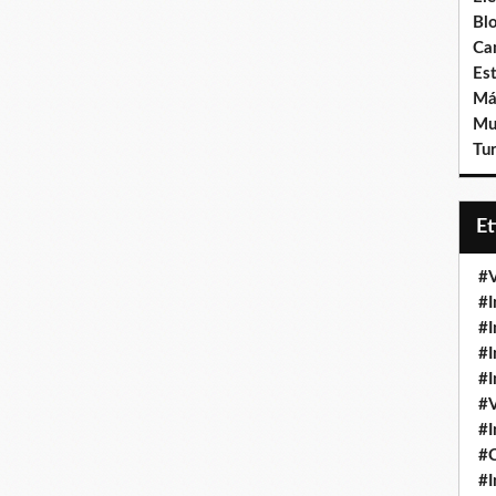
Bl
Ca
Est
Má
Mu
Tur
E
#V
#I
#I
#I
#I
#V
#I
#
#I