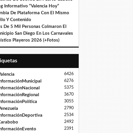
og Informativo “Valencia Hoy”
mbia De Plataforma Con El Mismo
ilo Y Contenido
s De 5 Mil Personas Colmaron El
nicipio San Diego En Los Carnavales
ístico Playeros 2026 (+Fotos)
tiquetas
6426
alencia
6276
nformaciónMunicipal
5375
nformaciónNacional
3670
nformaciónRegional
3055
nformaciónPolítica
2790
enezuela
2534
nformaciónDeportiva
2492
Carabobo
2391
nformaciónEvento