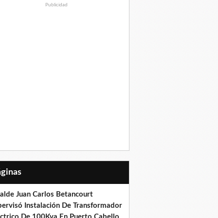
Publicidad
Páginas
calde Juan Carlos Betancourt
pervisó Instalación De Transformador
éctrico De 100Kva En Puerto Cabello