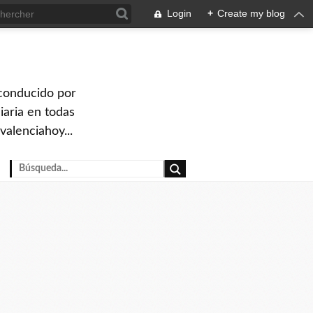
Login
+
Create my blog
 conducido por
iaria en todas
valenciahoy...