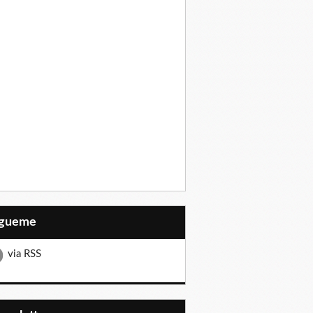
Sígueme
via RSS