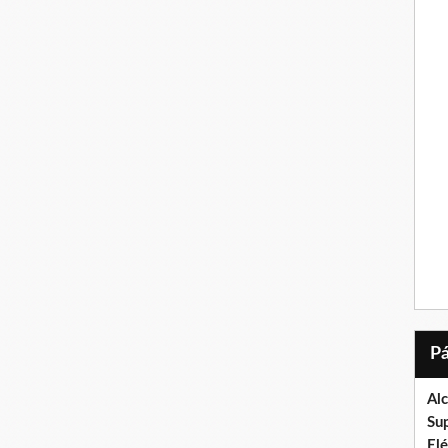
Al
Su
El