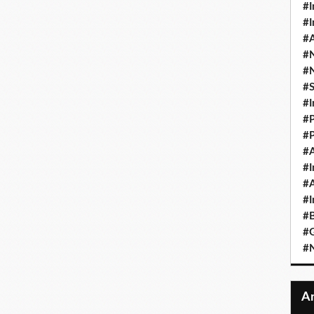
#I
#I
#A
#
#
#
#I
#P
#P
#A
#I
#A
#I
#B
#
#N