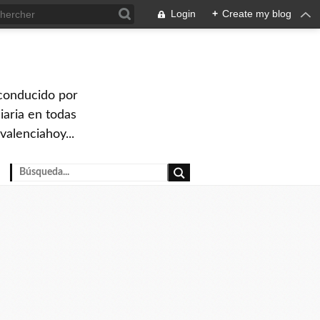
Login
+
Create my blog
 conducido por
iaria en todas
valenciahoy...