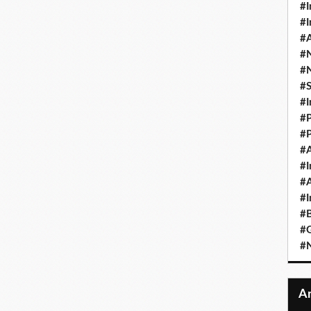
#I
#I
#A
#
#
#
#I
#P
#P
#A
#I
#A
#I
#B
#
#N