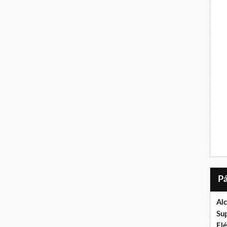
Al
Su
El