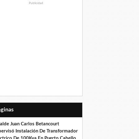
Publicidad
Páginas
calde Juan Carlos Betancourt
pervisó Instalación De Transformador
éctrico De 100Kva En Puerto Cabello