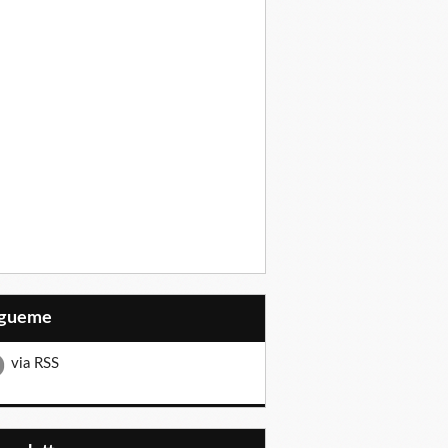
Sígueme
via RSS