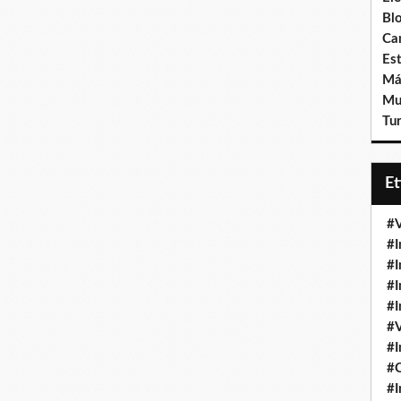
Bl
Ca
Est
Má
Mu
Tur
E
#V
#I
#I
#I
#I
#V
#I
#
#I