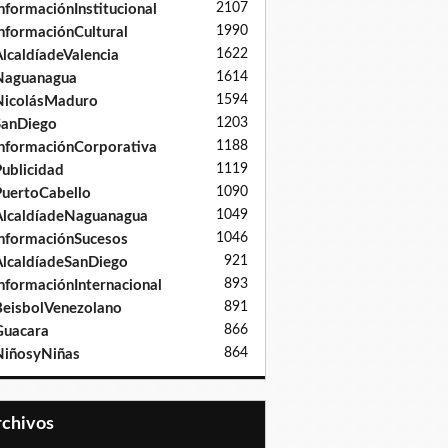
2107
nformaciónInstitucional
1990
nformaciónCultural
1622
lcaldíadeValencia
1614
Naguanagua
1594
NicolásMaduro
1203
SanDiego
1188
nformaciónCorporativa
1119
ublicidad
1090
uertoCabello
1049
lcaldíadeNaguanagua
1046
nformaciónSucesos
921
lcaldíadeSanDiego
893
nformaciónInternacional
891
eisbolVenezolano
866
Guacara
864
iñosyNiñas
Archivos