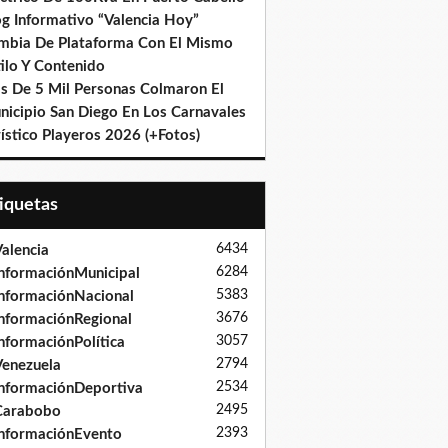
og Informativo “Valencia Hoy”
mbia De Plataforma Con El Mismo
ilo Y Contenido
s De 5 Mil Personas Colmaron El
nicipio San Diego En Los Carnavales
ístico Playeros 2026 (+Fotos)
tiquetas
6434
alencia
6284
nformaciónMunicipal
5383
nformaciónNacional
3676
nformaciónRegional
3057
nformaciónPolítica
2794
enezuela
2534
nformaciónDeportiva
2495
Carabobo
2393
nformaciónEvento