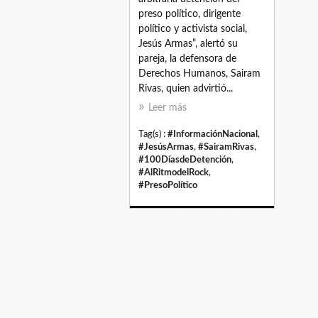
preso político, dirigente
político y activista social,
Jesús Armas”, alertó su
pareja, la defensora de
Derechos Humanos, Sairam
Rivas, quien advirtió...
Leer más
Tag(s) :
#InformaciónNacional
,
#JesúsArmas
,
#SairamRivas
,
#100DíasdeDetención
,
#AlRitmodelRock
,
#PresoPolítico