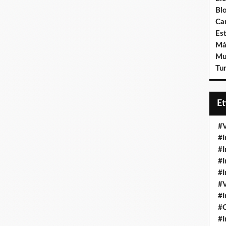
Bl
Ca
Est
Má
Mu
Tur
E
#V
#I
#I
#I
#I
#V
#I
#
#I