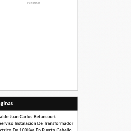
Publicidad
Páginas
calde Juan Carlos Betancourt
pervisó Instalación De Transformador
éctrico De 100Kva En Puerto Cabello