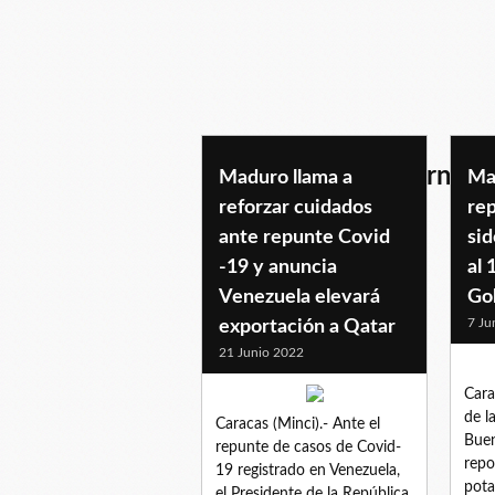
1×10delbuengobierno
Maduro llama a
Ma
reforzar cuidados
re
ante repunte Covid
sid
-19 y anuncia
al 
Venezuela elevará
Go
7 Ju
exportación a Qatar
21 Junio 2022
Cara
de l
Caracas (Minci).- Ante el
Buen
repunte de casos de Covid-
repo
19 registrado en Venezuela,
pota
el Presidente de la República,