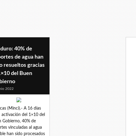
duro: 40% de
portes de agua han
o resueltos gracias
1×10 del Buen
bierno
nio 2022
cas (Minci).- A 16 días
a activación del 1×10 del
 Gobierno, 40% de
rtes vinculadas al agua
ble han sido procesados