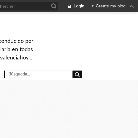
Login
+
Create my blog
 conducido por
iaria en todas
valenciahoy...