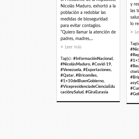
y re
Nicolás Maduro, exhortó a la
las 
población a redoblar las
salu
medidas de bioseguridad
lo re
para evitar contagios.
“Quiero llamar la atención de
Le
padres, madres,...
Tag(s
Leer más
#Nic
#Rep
Tag(s) :
#InformaciónNacional
,
#1×1
#NicolásMaduro
,
#Covid-19
,
#Reu
#Venezuela
,
#Exportaciones
,
ctori
#Qatar
,
#Bricomiles
,
#Bri
#1×10delBuenGobierno
,
asyC
#VicepresidenciadeCienciaEdu
#Cum
caciónySalud
,
#GiraEurasia
#Gob