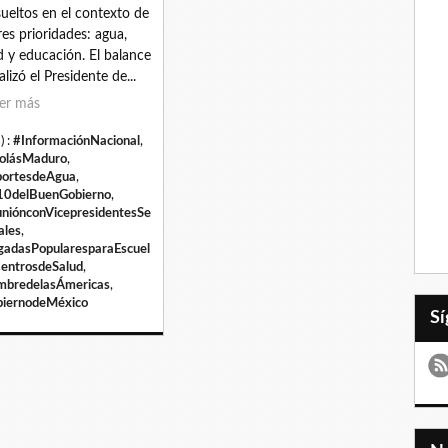
sueltos en el contexto de
tres prioridades: agua,
d y educación. El balance
alizó el Presidente de...
er más
) :
#InformaciónNacional
,
olásMaduro
,
ortesdeAgua
,
0delBuenGobierno
,
niónconVicepresidentesSe
ales
,
gadasPopularesparaEscuel
entrosdeSalud
,
bredelasÁmericas
,
iernodeMéxico