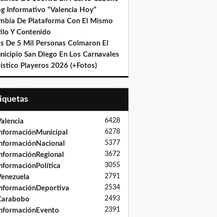
og Informativo “Valencia Hoy”
mbia De Plataforma Con El Mismo
ilo Y Contenido
s De 5 Mil Personas Colmaron El
nicipio San Diego En Los Carnavales
ístico Playeros 2026 (+Fotos)
tiquetas
6428
alencia
6278
nformaciónMunicipal
5377
nformaciónNacional
3672
nformaciónRegional
3055
nformaciónPolítica
2791
enezuela
2534
nformaciónDeportiva
2493
Carabobo
2391
nformaciónEvento