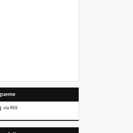
Sígueme
via RSS