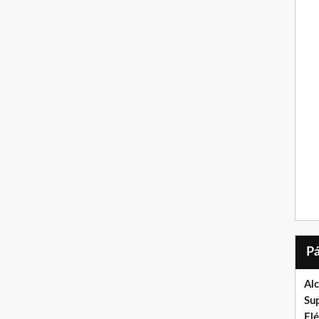
Al
Su
El