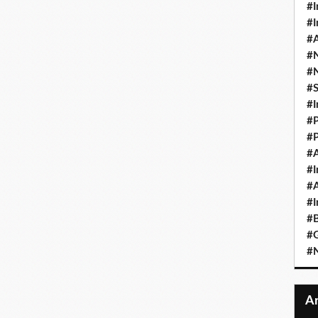
#I
#I
#A
#
#
#
#I
#P
#P
#A
#I
#A
#I
#B
#
#N