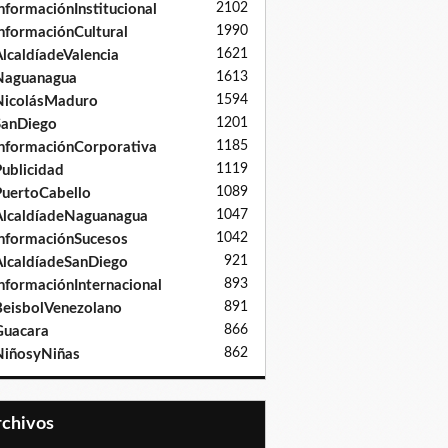
2102
nformaciónInstitucional
1990
nformaciónCultural
1621
lcaldíadeValencia
1613
Naguanagua
1594
NicolásMaduro
1201
SanDiego
1185
nformaciónCorporativa
1119
ublicidad
1089
uertoCabello
1047
lcaldíadeNaguanagua
1042
nformaciónSucesos
921
lcaldíadeSanDiego
893
nformaciónInternacional
891
eisbolVenezolano
866
Guacara
862
iñosyNiñas
Archivos