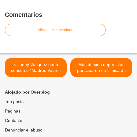
Comentarios
Añade un comentario
< Jenny Vásquez ganó
Más de cien deportistas
concurso “Madres Voces”
participaron en clínica de
San Diego 2024 con una
baloncesto en el municipio
interpretación inédita
Libertador >
Alojado por Overblog
Top posts
Páginas
Contacto
Denunciar el abuso