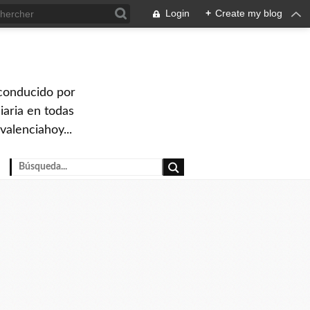
Login
+
Create my blog
 conducido por
iaria en todas
valenciahoy...