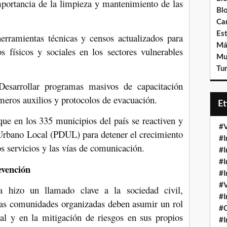
importancia de la limpieza y mantenimiento de las
Bl
Ca
Est
erramientas técnicas y censos actualizados para
Má
gos físicos y sociales en los sectores vulnerables
Mu
Tur
Desarrollar programas masivos de capacitación
imeros auxilios y protocolos de evacuación.
E
e en los 335 municipios del país se reactiven y
#V
 Urbano Local (PDUL) para detener el crecimiento
#I
s servicios y las vías de comunicación.
#I
#I
evención
#I
#V
oa hizo un llamado clave a la sociedad civil,
#I
las comunidades organizadas deben asumir un rol
#
ial y en la mitigación de riesgos en sus propios
#I