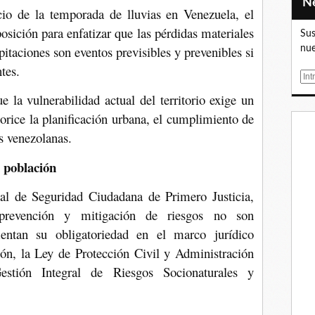
io de la temporada de lluvias en Venezuela, el
osición para enfatizar que las pérdidas materiales
Sus
itaciones son eventos previsibles y prevenibles si
nue
ntes.
E
m
e la vulnerabilidad actual del territorio exige un
a
rice la planificación urbana, el cumplimiento de
i
as venezolanas.
l
a población
onal de Seguridad Ciudadana de Primero Justicia,
 prevención y mitigación de riesgos no son
mentan su obligatoriedad en el marco jurídico
ión, la Ley de Protección Civil y Administración
stión Integral de Riesgos Socionaturales y