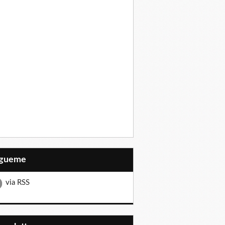
Sígueme
via RSS