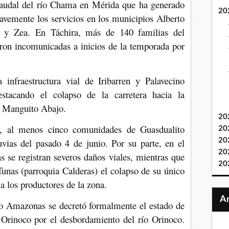
audal del río Chama en Mérida que ha generado
20
ravemente los servicios en los municipios Alberto
 y Zea. En Táchira, más de 140 familias del
on incomunicadas a inicios de la temporada por
 infraestructura vial de Iribarren y Palavecino
estacando el colapso de la carretera hacia la
or Manguito Abajo.
20
, al menos cinco comunidades de Guasdualito
20
uvias del pasado 4 de junio. Por su parte, en el
20
20
 se registran severos daños viales, mientras que
20
unas (parroquia Calderas) el colapso de su único
a los productores de la zona.
do Amazonas se decretó formalmente el estado de
Orinoco por el desbordamiento del río Orinoco.