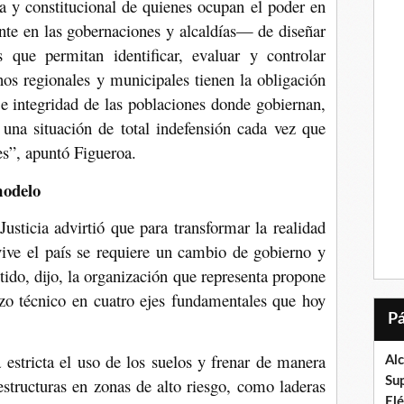
ta y constitucional de quienes ocupan el poder en
nte en las gobernaciones y alcaldías— de diseñar
as que permitan identificar, evaluar y controlar
os regionales y municipales tienen la obligación
 e integridad de las poblaciones donde gobiernan,
 una situación de total indefensión cada vez que
es”, apuntó Figueroa.
modelo
usticia advirtió que para transformar la realidad
ive el país se requiere un cambio de gobierno y
ntido, dijo, la organización que representa propone
rzo técnico en cuatro ejes fundamentales que hoy
 estricta el uso de los suelos y frenar de manera
Al
aestructuras en zonas de alto riesgo, como laderas
Su
El