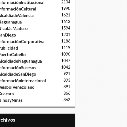
2104
nformaciónInstitucional
1990
nformaciónCultural
1621
lcaldíadeValencia
1613
Naguanagua
1594
NicolásMaduro
1201
SanDiego
1186
nformaciónCorporativa
1119
ublicidad
1090
uertoCabello
1047
lcaldíadeNaguanagua
1042
nformaciónSucesos
921
lcaldíadeSanDiego
893
nformaciónInternacional
891
eisbolVenezolano
866
Guacara
863
iñosyNiñas
Archivos