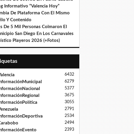
og Informativo “Valencia Hoy”
mbia De Plataforma Con El Mismo
ilo Y Contenido
s De 5 Mil Personas Colmaron El
nicipio San Diego En Los Carnavales
ístico Playeros 2026 (+Fotos)
tiquetas
6432
alencia
6279
nformaciónMunicipal
5377
nformaciónNacional
3675
nformaciónRegional
3055
nformaciónPolítica
2791
enezuela
2534
nformaciónDeportiva
2494
Carabobo
2393
nformaciónEvento