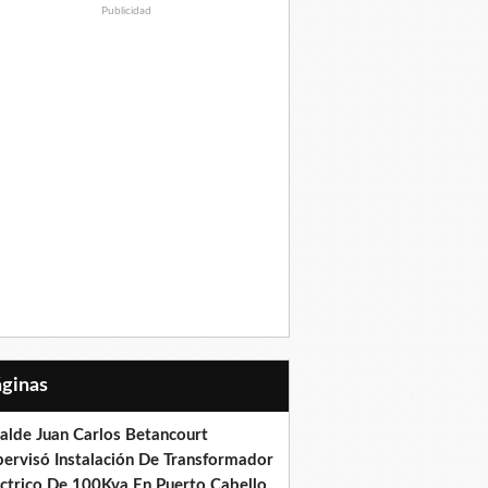
Publicidad
Páginas
calde Juan Carlos Betancourt
pervisó Instalación De Transformador
éctrico De 100Kva En Puerto Cabello