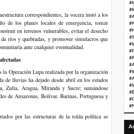
#I
#I
raestructura correspondientes, la vocera instó a los
#A
eño de los planes locales de emergencia, tomar
#
nstruir en terrenos vulnerables, evitar el desecho
#
 de ríos y quebradas, y promover simulacros que
#
#I
munitaria ante cualquier eventualidad.
#P
afectadas
#P
#A
s la Operación Lupa realizada por la organización
#I
a de lluvias ha dejado desde abril en los estados
#A
#I
sa, Zulia, Aragua, Miranda y Sucre; sumándose
#B
ades de Amazonas, Bolívar, Barinas, Portuguesa y
#
#N
tados por las estructuras de la tolda política se