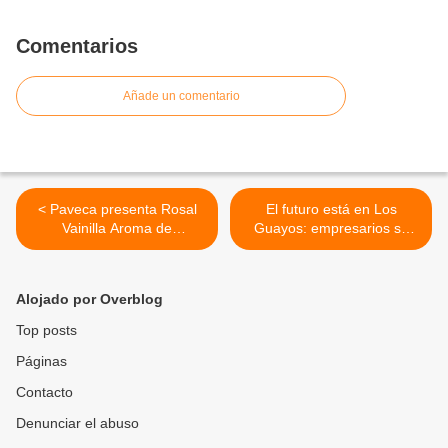
Comentarios
Añade un comentario
< Paveca presenta Rosal
El futuro está en Los
Vainilla Aroma de
Guayos: empresarios se
Relajación
preparan para competir en
la reactivación petrolera de
2026 >
Alojado por Overblog
Top posts
Páginas
Contacto
Denunciar el abuso