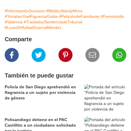
#InformaciónSucesos
#MédicoNardyMora
#YonatanYoelFigueroaGoitia
#PeticióndeFamiliares
#Feminicidio
#Valencia
#TrasladoySentenciadeTribunal
#LiceoDrRafaelGuerraMéndez
Comparte
También te puede gustar
Policía de San Diego aprehendió en
flagrancia a un sujeto por violencia
de género
Polisandiego detiene en el PAC
Castillito a un ciudadano solicitado
por la justicia