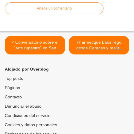
Añade un comentario
< Conversatorio sobre el
Pharmetique Labs llegó
“arte rupestre” en San
desde Caracas y realizó
Diego se desarrolló con
jornada médica en comedor
diversos conocedores de la
de los Abuelos de San Blas
materia
en Valencia >
Alojado por Overblog
Top posts
Páginas
Contacto
Denunciar el abuso
Condiciones del servicio
Cookies y datos personales