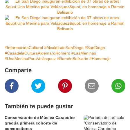
#InformaciónCultural
#AlcaldíadeSanDiego
#SanDiego
#CasadelaCulturaAldemaroRomero
#LasMeninas
#UnaMeninaParaVelásquez
#RamónBelisario
#Homenaje
Comparte
También te puede gustar
Conservatorio de Música Carabobo
gradúa primera cohorte de
compositores