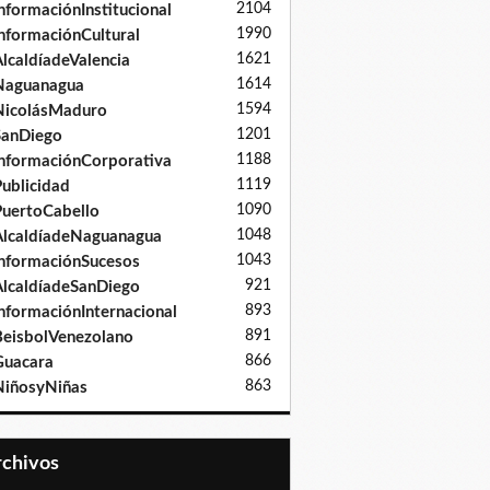
2104
nformaciónInstitucional
1990
nformaciónCultural
1621
lcaldíadeValencia
1614
Naguanagua
1594
NicolásMaduro
1201
SanDiego
1188
nformaciónCorporativa
1119
ublicidad
1090
uertoCabello
1048
lcaldíadeNaguanagua
1043
nformaciónSucesos
921
lcaldíadeSanDiego
893
nformaciónInternacional
891
eisbolVenezolano
866
Guacara
863
iñosyNiñas
Archivos