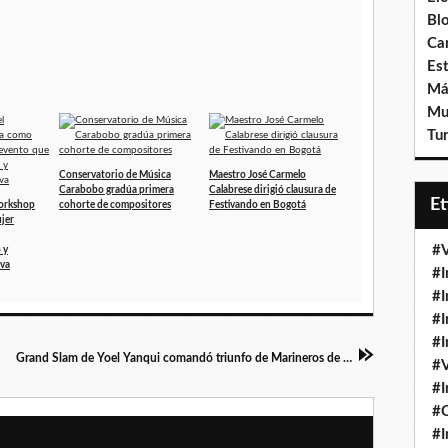
Bl
Ca
Est
Má
Mu
Tur
Conservatorio de Música
Maestro José Carmelo
Carabobo gradúa primera
Calabrese dirigió clausura de
E
Workshop
cohorte de compositores
Festivando en Bogotá
jer
#V
 y
iva
#I
#I
#I
#I
Grand Slam de Yoel Yanqui comandó triunfo de Marineros de Carabobo frente a Líderes de Miranda en Valencia
#V
#I
#
#I