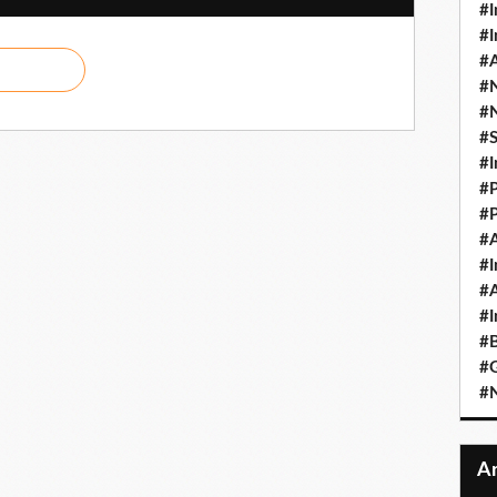
#I
#I
#A
#
#
#
#I
#P
#P
#A
#I
#A
#I
#B
#
#N