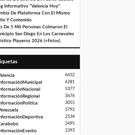
og Informativo “Valencia Hoy”
mbia De Plataforma Con El Mismo
ilo Y Contenido
s De 5 Mil Personas Colmaron El
nicipio San Diego En Los Carnavales
ístico Playeros 2026 (+Fotos)
tiquetas
6432
alencia
6281
nformaciónMunicipal
5377
nformaciónNacional
3676
nformaciónRegional
3055
nformaciónPolítica
2792
enezuela
2534
nformaciónDeportiva
2495
Carabobo
2393
nformaciónEvento