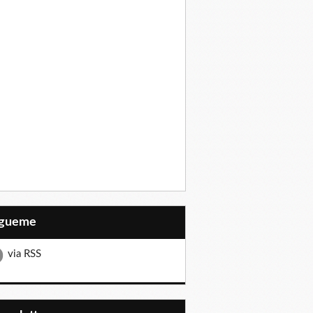
Sígueme
via RSS