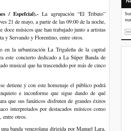
s / Espefcial).-
La agrupación “El Tributo”
Sus
es 21 de mayo, a partir de las 09:00 de la noche,
nue
e doce músicos que han trabajado junto a artistas
E
a y Servando y Florentino, entre otros.
m
a
o en la urbanización La Trigaleña de la capital
i
ara este concierto dedicado a La Súper Banda de
l
gado musical que ha trascendido por más de cinco
e detiene y con este homenaje el público podrá
o, inquieto e inconforme que sigue dando de qué
ara que sus fanáticos disfruten de grandes éxitos
Guaco interpretados por destacados músicos como
 entre otros.
s una banda venezolana dirigida por Manuel Lara,