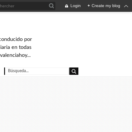
Login
+
Create my blog
 conducido por
iaria en todas
valenciahoy...