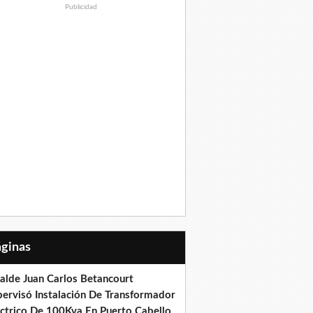
Publicidad
Páginas
calde Juan Carlos Betancourt
pervisó Instalación De Transformador
éctrico De 100Kva En Puerto Cabello