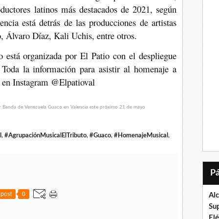
ductores latinos más destacados de 2021, según
encia está detrás de las producciones de artistas
Álvaro Díaz, Kali Uchis, entre otros.
 está organizada por El Patio con el despliegue
Toda la información para asistir al homenaje a
a en Instagram @Elpatioval
l
,
#AgrupaciónMusicalElTributo
,
#Guaco
,
#HomenajeMusical
,
post
0
Al
Su
El