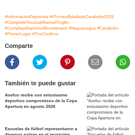
#InformaciónDeportiva
#IITorneoBatalladeCarabobo2025
#CampodeTiroJoséManuelTrujillo
#ComplejoDeportivoBicentenario
#Naguanagua
#Carabobo
#PrimerLugar
#TiroConArco
Comparte
También te puede gustar
Acefuc recibe con entusiasmo
deportivo compromisos de la Copa
Apertura en agosto 2026
Escuelas de fútbol representaron a
diversos países en el municipio