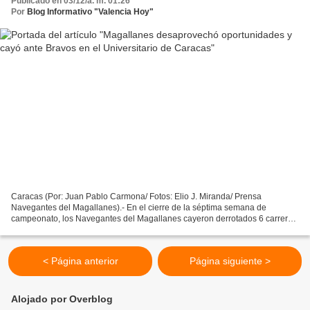
Publicado en 03/12/a. m. 01:26
Por
Blog Informativo "Valencia Hoy"
Caracas (Por: Juan Pablo Carmona/ Fotos: Elio J. Miranda/ Prensa
Navegantes del Magallanes).- En el cierre de la séptima semana de
campeonato, los Navegantes del Magallanes cayeron derrotados 6 carreras
por 5 frente a los Bravos de Margarita en el Estadio...
< Página anterior
Página siguiente >
Alojado por Overblog