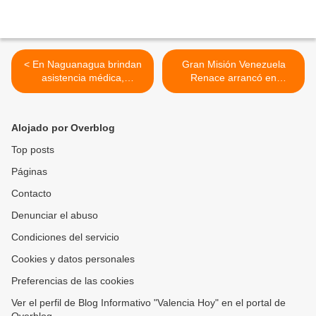
< En Naguanagua brindan
Gran Misión Venezuela
asistencia médica,
Renace arrancó en
alimentaria y psicológica a
Carabobo con mejoras en
ciudadanos afectados tras
edificaciones afectadas por
eventos sísmicos
sismos >
Alojado por Overblog
Top posts
Páginas
Contacto
Denunciar el abuso
Condiciones del servicio
Cookies y datos personales
Preferencias de las cookies
Ver el perfil de Blog Informativo "Valencia Hoy" en el portal de