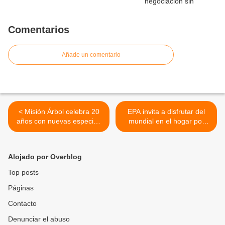
Comentarios
Añade un comentario
< Misión Árbol celebra 20
EPA invita a disfrutar del
años con nuevas especies
mundial en el hogar por
protegidas desde el Parque
compras realizadas entre 5
Universal de la Paz -
de junio y el 7 de julio >
Caracas
Alojado por Overblog
Top posts
Páginas
Contacto
Denunciar el abuso