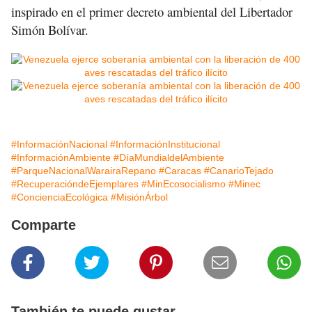
inspirado en el primer decreto ambiental del Libertador
Simón Bolívar.
#InformaciónNacional
#InformaciónInstitucional
#InformaciónAmbiente
#DíaMundialdelAmbiente
#ParqueNacionalWarairaRepano
#Caracas
#CanarioTejado
#RecuperacióndeEjemplares
#MinEcosocialismo
#Minec
#ConcienciaEcológica
#MisiónÁrbol
Comparte
También te puede gustar