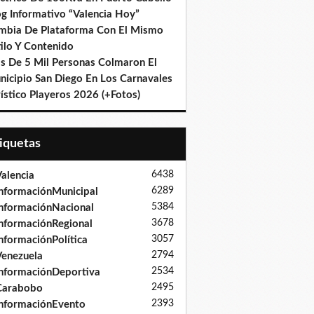
og Informativo “Valencia Hoy”
mbia De Plataforma Con El Mismo
ilo Y Contenido
s De 5 Mil Personas Colmaron El
nicipio San Diego En Los Carnavales
ístico Playeros 2026 (+Fotos)
tiquetas
6438
alencia
6289
nformaciónMunicipal
5384
nformaciónNacional
3678
nformaciónRegional
3057
nformaciónPolítica
2794
enezuela
2534
nformaciónDeportiva
2495
Carabobo
2393
nformaciónEvento