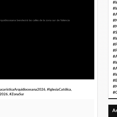
#I
#I
#A
#
#
#
#I
#P
#P
#A
#I
#A
#I
#B
#N
EucarísticaArquidiocesana2026
,
#IglesiaCatólica
,
#
o2026
,
#ZonaSur