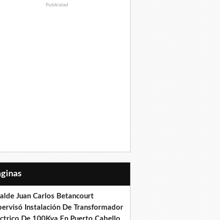
Publicidad
Páginas
calde Juan Carlos Betancourt
pervisó Instalación De Transformador
éctrico De 100Kva En Puerto Cabello