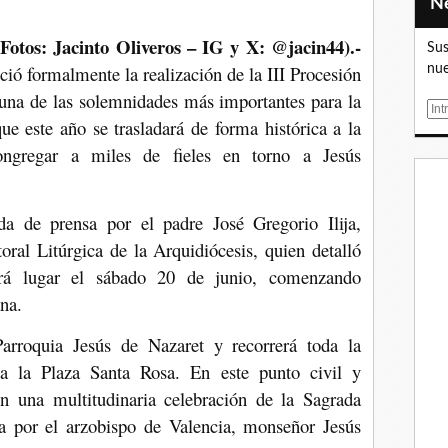
 Fotos: Jacinto Oliveros – IG y X: @jacin44).-
Sus
ió formalmente la realización de la III Procesión
nue
 una de las solemnidades más importantes para la
E
que este año se trasladará de forma histórica a la
m
ngregar a miles de fieles en torno a Jesús
a
i
l
da de prensa por el padre José Gregorio Ilija,
oral Litúrgica de la Arquidiócesis, quien detalló
drá lugar el sábado 20 de junio, comenzando
na.
Parroquia Jesús de Nazaret y recorrerá toda la
 a la Plaza Santa Rosa. En este punto civil y
con una multitudinaria celebración de la Sagrada
ida por el arzobispo de Valencia, monseñor Jesús