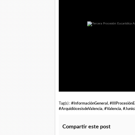
Tag(s) :
#InformaciónGeneral
,
#IIIProcesión
#ArquidiócesisdeValencia
,
#Valencia
,
#Juni
Compartir este post