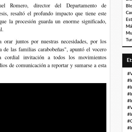
el Romero, director del Departamento de
Bl
is, resaltó el profundo impacto que tiene este
Ca
que la procesión guarda un enorme significado,
Est
Má
l.
Mu
orar juntos por nuestras necesidades, por los
Tur
a de las familias carabobeñas", apuntó el vocero
a cordial invitación a todos los movimientos
E
edios de comunicación a reportar y sumarse a esta
#V
#I
#I
#I
#I
#V
#I
#
#I