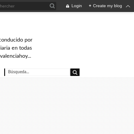
Login
+
Create my blog
 conducido por
iaria en todas
valenciahoy...