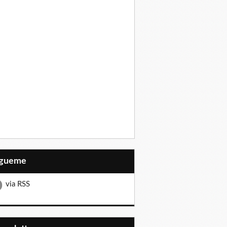
Sígueme
via RSS