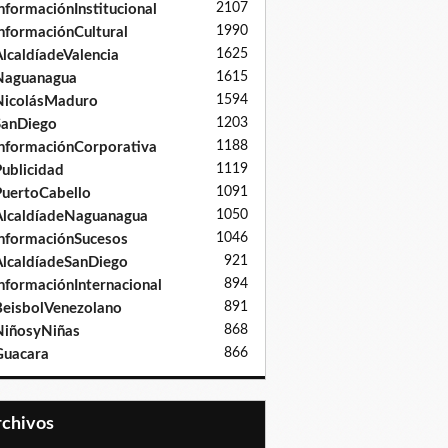
2107
nformaciónInstitucional
1990
nformaciónCultural
1625
lcaldíadeValencia
1615
Naguanagua
1594
NicolásMaduro
1203
SanDiego
1188
nformaciónCorporativa
1119
ublicidad
1091
uertoCabello
1050
lcaldíadeNaguanagua
1046
nformaciónSucesos
921
lcaldíadeSanDiego
894
nformaciónInternacional
891
eisbolVenezolano
868
iñosyNiñas
866
Guacara
Archivos