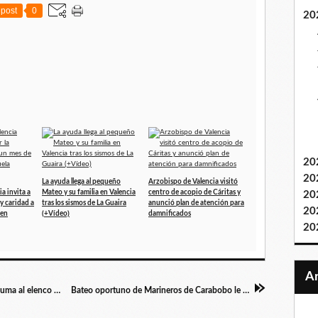
post
0
20
20
20
La ayuda llega al pequeño
Arzobispo de Valencia visitó
a invita a
Mateo y su familia en Valencia
centro de acopio de Cáritas y
20
y caridad a
tras los sismos de La Guaira
anunció plan de atención para
20
 en
(+Vídeo)
damnificados
20
Cantautor carabobeño José David Heredia se suma al elenco principal de “Vaselina el musical Venezuela” 2026
Bateo oportuno de Marineros de Carabobo le dio el triunfo sobre Líderes de Miranda