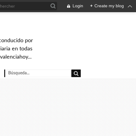
Login
+
Create my blog
 conducido por
iaria en todas
valenciahoy...