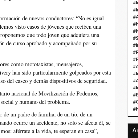
#I
#I
 formación de nuevos conductores: “No es igual
#A
#
Hemos visto casos de jóvenes que reciben una
#
Proponemos que todo joven que adquiera una
#
ción de curso aprobado y acompañado por su
#I
#P
#P
ores como mototaxistas, mensajeros,
#A
ivery han sido particularmente golpeados por esta
#I
 uso del casco y demás dispositivos de seguridad.
#A
#I
retario nacional de Movilización de Podemos,
#B
 social y humano del problema.
#
#N
 de un padre de familia, de un tío, de un
ando ocurre un accidente, no solo se afecta él, se
imos: aférrate a la vida, te esperan en casa”,