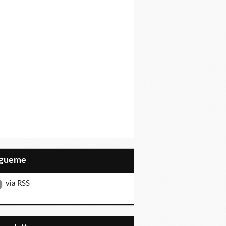
Sígueme
via RSS