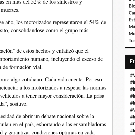
as en más del 52% de los siniestros y
Bl
 muertes.
Ca
Est
e año, los motorizados representaron el 54% de
Má
ánsito, consolidándose como el grupo más
Mu
Tur
ación” de estos hechos y enfatizó que el
comportamiento humano, incluyendo el exceso de
E
a de formación vial.
#V
omo algo cotidiano. Cada vida cuenta. Por eso
#I
ciencia: a los motorizados a respetar las normas
#I
 vehículos a tener mayor consideración. La prisa
#I
da”, sostuvo.
#I
#V
cesidad de abrir un debate nacional sobre la
#I
rculan en el país, exhortando a las ensambladoras
#
ad y garantizar condiciones óptimas en cada
#I