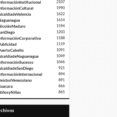
2107
nformaciónInstitucional
1990
nformaciónCultural
1622
lcaldíadeValencia
1614
Naguanagua
1594
NicolásMaduro
1203
SanDiego
1188
nformaciónCorporativa
1119
ublicidad
1091
uertoCabello
1049
lcaldíadeNaguanagua
1046
nformaciónSucesos
921
lcaldíadeSanDiego
894
nformaciónInternacional
891
eisbolVenezolano
866
Guacara
865
iñosyNiñas
Archivos