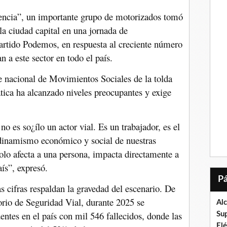
iencia”, un importante grupo de motorizados tomó
 la ciudad capital en una jornada de
partido Podemos, en respuesta al creciente número
n a este sector en todo el país.
 nacional de Movimientos Sociales de la tolda
ática ha alcanzado niveles preocupantes y exige
o es so¿ílo un actor vial. Es un trabajador, es el
l dinamismo económico y social de nuestras
lo afecta a una persona, impacta directamente a
aís”, expresó.
as cifras respaldan la gravedad del escenario. De
orio de Seguridad Vial, durante 2025 se
Al
entes en el país con mil 546 fallecidos, donde las
Su
El