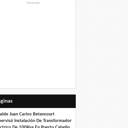
Publicidad
Páginas
calde Juan Carlos Betancourt
pervisó Instalación De Transformador
éctrico De 100Kva En Puerto Cabello