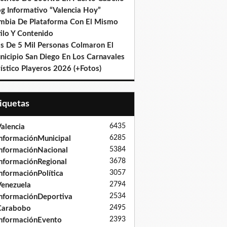
og Informativo “Valencia Hoy”
mbia De Plataforma Con El Mismo
ilo Y Contenido
s De 5 Mil Personas Colmaron El
nicipio San Diego En Los Carnavales
ístico Playeros 2026 (+Fotos)
tiquetas
6435
alencia
6285
nformaciónMunicipal
5384
nformaciónNacional
3678
nformaciónRegional
3057
nformaciónPolítica
2794
enezuela
2534
nformaciónDeportiva
2495
Carabobo
2393
nformaciónEvento