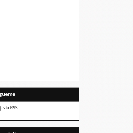
Sígueme
via RSS