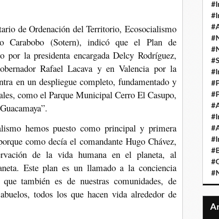
#I
#I
tario de Ordenación del Territorio, Ecosocialismo
#A
#
do Carabobo (Sotern), indicó que el Plan de
#
do por la presidenta encargada Delcy Rodríguez,
#
gobernador Rafael Lacava y en Valencia por la
#I
uentra en un despliegue completo, fundamentado y
#P
pales, como el Parque Municipal Cerro El Casupo,
#P
a Guacamaya”.
#A
#I
ialismo hemos puesto como principal y primera
#A
, porque como decía el comandante Hugo Chávez,
#I
#B
rvación de la vida humana en el planeta, al
#
aneta. Este plan es un llamado a la conciencia
#N
a que también es de nuestras comunidades, de
, abuelos, todos los que hacen vida alrededor de