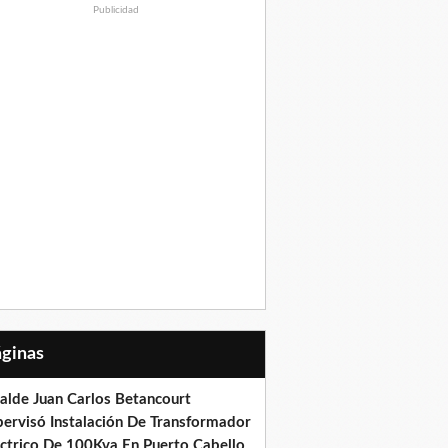
Publicidad
Páginas
calde Juan Carlos Betancourt
pervisó Instalación De Transformador
éctrico De 100Kva En Puerto Cabello