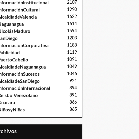
2107
nformaciónInstitucional
1990
nformaciónCultural
1622
lcaldíadeValencia
1614
Naguanagua
1594
NicolásMaduro
1203
SanDiego
1188
nformaciónCorporativa
1119
ublicidad
1091
uertoCabello
1049
lcaldíadeNaguanagua
1046
nformaciónSucesos
921
lcaldíadeSanDiego
894
nformaciónInternacional
891
eisbolVenezolano
866
Guacara
865
iñosyNiñas
Archivos