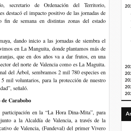
, secretario de Ordenación del Territorio,
20
s destacó el impacto positivo de las jornadas de
do fin de semana en distintas zonas del estado
aya, dando inicio a las jornadas de siembra el
tuvimos en La Manguita, donde plantamos más de
naranjas, que en dos años va a dar frutos, en una
sector del norte de Valencia como es La Maguita.
20
nal del Árbol, sembramos 2 mil 780 especies en
20
5 mil voluntarios, para la protección de nuestro
20
dad”, señaló.
20
20
o de Carabobo
 participación en la “La Hora Dina-Mita”, para
 junto a la Alcaldía de Valencia, a través de la
cativo de Valencia, (Fundeval) del primer Vivero