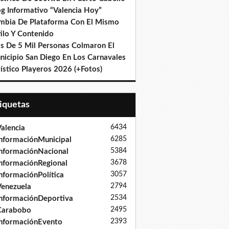
og Informativo “Valencia Hoy”
mbia De Plataforma Con El Mismo
ilo Y Contenido
s De 5 Mil Personas Colmaron El
nicipio San Diego En Los Carnavales
ístico Playeros 2026 (+Fotos)
tiquetas
6434
alencia
6285
nformaciónMunicipal
5384
nformaciónNacional
3678
nformaciónRegional
3057
nformaciónPolítica
2794
enezuela
2534
nformaciónDeportiva
2495
Carabobo
2393
nformaciónEvento