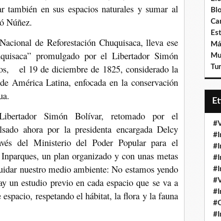
 también en sus espacios naturales y sumar al
Bl
có Núñez.
Ca
Est
Nacional de Reforestación Chuquisaca, lleva ese
Má
quisaca” promulgado por el Libertador Simón
Mu
os, el 19 de diciembre de 1825, considerado la
Tur
a de América Latina, enfocada en la conservación
ua.
E
ibertador Simón Bolívar, retomado por el
#V
ado ahora por la presidenta encargada Delcy
#I
avés del Ministerio del Poder Popular para el
#I
 Inparques, un plan organizado y con unas metas
#I
 cuidar nuestro medio ambiente: No estamos yendo
#I
ay un estudio previo en cada espacio que se va a
#V
#I
 espacio, respetando el hábitat, la flora y la fauna
#
#I