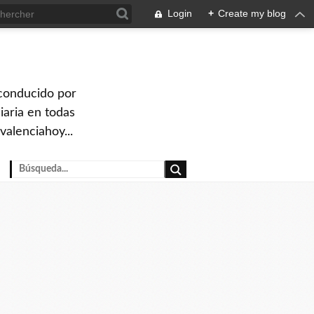
Login
+
Create my blog
 conducido por
iaria en todas
valenciahoy...