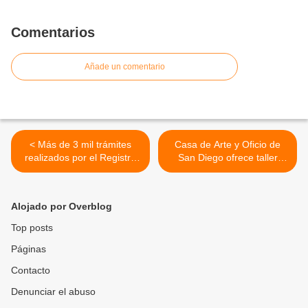
Comentarios
Añade un comentario
< Más de 3 mil trámites
Casa de Arte y Oficio de
realizados por el Registro
San Diego ofrece taller
Civil del municipio
comunitario para rescatar
Libertador en Carabobo
sabores ancestrales de la
gastronomía local >
Alojado por Overblog
Top posts
Páginas
Contacto
Denunciar el abuso