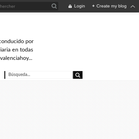
Login
+
Create my blog
 conducido por
iaria en todas
valenciahoy...