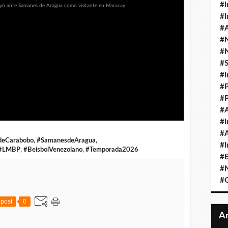
#I
#I
#A
#
#
#
#I
#P
#P
#A
#I
#A
deCarabobo
,
#SamanesdeAragua
,
#I
#LMBP
,
#BeisbolVenezolano
,
#Temporada2026
#B
#N
#
post
0