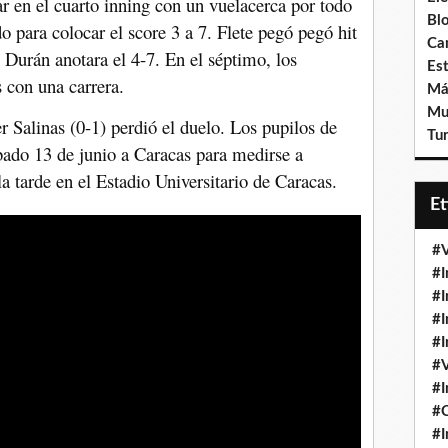
 en el cuarto inning con un vuelacerca por todo
Bl
do para colocar el score 3 a 7. Flete pegó pegó hit
Ca
 Durán anotara el 4-7. En el séptimo, los
Est
 con una carrera.
Má
Mu
 Salinas (0-1) perdió el duelo. Los pupilos de
Tur
bado 13 de junio a Caracas para medirse a
la tarde en el Estadio Universitario de Caracas.
E
#V
#I
#I
#I
#I
#V
#I
#
#I