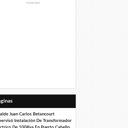
Publicidad
Páginas
calde Juan Carlos Betancourt
pervisó Instalación De Transformador
éctrico De 100Kva En Puerto Cabello