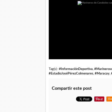
Tag(s) :
#InformaciónDeportiva
,
#Marineros
#EstadioJoséPérezColmenares
,
#Maracay
,
Compartir este post
Re