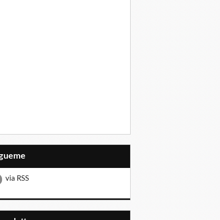
Sígueme
via RSS