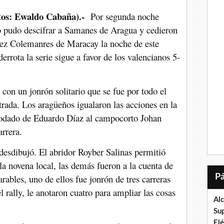
tos: Ewaldo Cabaña).-
Por segunda noche
 pudo descifrar a Samanes de Aragua y cedieron
érez Colemanres de Maracay la noche de este
derrota la serie sigue a favor de los valencianos 5-
on un jonrón solitario que se fue por todo el
trada. Los aragüeños igualaron las acciones en la
odado de Eduardo Díaz al campocorto Johan
rrera.
 desdibujó. El abridor Royber Salinas permitió
 la novena local, las demás fueron a la cuenta de
bles, uno de ellos fue jonrón de tres carreras
l rally, le anotaron cuatro para ampliar las cosas
Al
Su
El