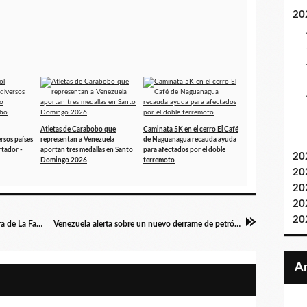
20
Atletas de Carabobo que
Caminata 5K en el cerro El Café
rsos países
representan a Venezuela
de Naguanagua recauda ayuda
rtador -
aportan tres medallas en Santo
para afectados por el doble
20
Domingo 2026
terremoto
20
20
20
20
Alceci Music confirma nueva fecha de Demphra de La Factoría en Valencia en julio 2026
Venezuela alerta sobre un nuevo derrame de petróleo desde Trinidad y Tobago