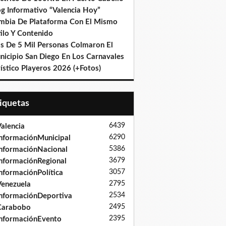
og Informativo “Valencia Hoy”
mbia De Plataforma Con El Mismo
ilo Y Contenido
s De 5 Mil Personas Colmaron El
nicipio San Diego En Los Carnavales
ístico Playeros 2026 (+Fotos)
tiquetas
6439
alencia
6290
nformaciónMunicipal
5386
nformaciónNacional
3679
nformaciónRegional
3057
nformaciónPolítica
2795
enezuela
2534
nformaciónDeportiva
2495
Carabobo
2395
nformaciónEvento