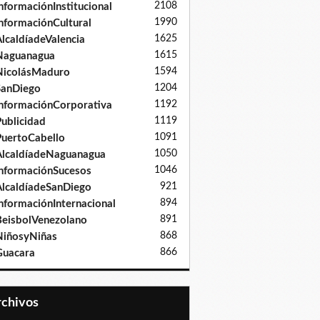
2108
nformaciónInstitucional
1990
nformaciónCultural
1625
lcaldíadeValencia
1615
Naguanagua
1594
NicolásMaduro
1204
SanDiego
1192
nformaciónCorporativa
1119
ublicidad
1091
uertoCabello
1050
lcaldíadeNaguanagua
1046
nformaciónSucesos
921
lcaldíadeSanDiego
894
nformaciónInternacional
891
eisbolVenezolano
868
iñosyNiñas
866
Guacara
Archivos