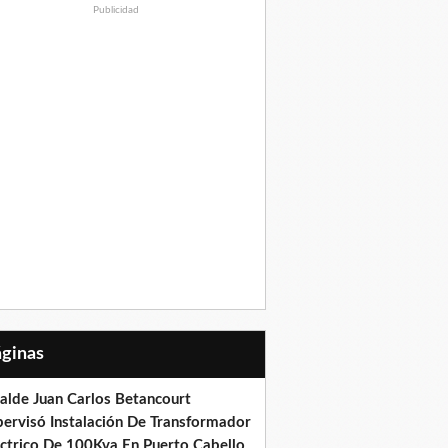
Publicidad
Páginas
calde Juan Carlos Betancourt
pervisó Instalación De Transformador
éctrico De 100Kva En Puerto Cabello