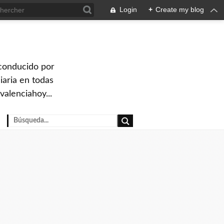
Login
+
Create my blog
 conducido por
iaria en todas
valenciahoy...