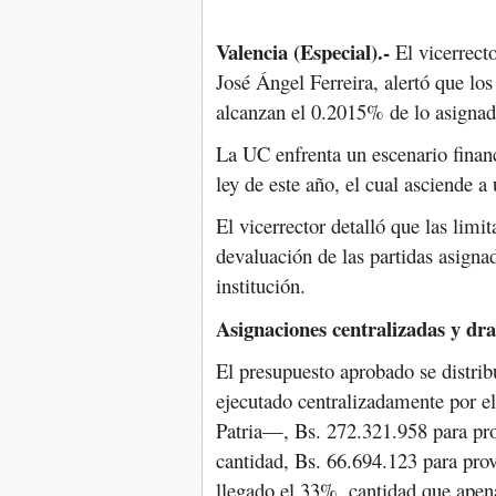
Valencia (Especial).-
El vicerrect
José Ángel Ferreira, alertó que lo
alcanzan el 0.2015% de lo asignad
La UC enfrenta un escenario financ
ley de este año, el cual asciende a
El vicerrector detalló que las limi
devaluación de las partidas asigna
institución.
Asignaciones centralizadas y dr
El presupuesto aprobado se distri
ejecutado centralizadamente por el
Patria—, Bs. 272.321.958 para pro
cantidad, Bs. 66.694.123 para provi
llegado el 33%, cantidad que apena