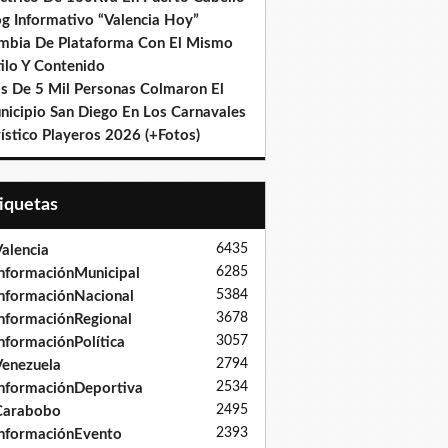
og Informativo “Valencia Hoy”
mbia De Plataforma Con El Mismo
ilo Y Contenido
s De 5 Mil Personas Colmaron El
nicipio San Diego En Los Carnavales
ístico Playeros 2026 (+Fotos)
tiquetas
6435
alencia
6285
nformaciónMunicipal
5384
nformaciónNacional
3678
nformaciónRegional
3057
nformaciónPolítica
2794
enezuela
2534
nformaciónDeportiva
2495
Carabobo
2393
nformaciónEvento