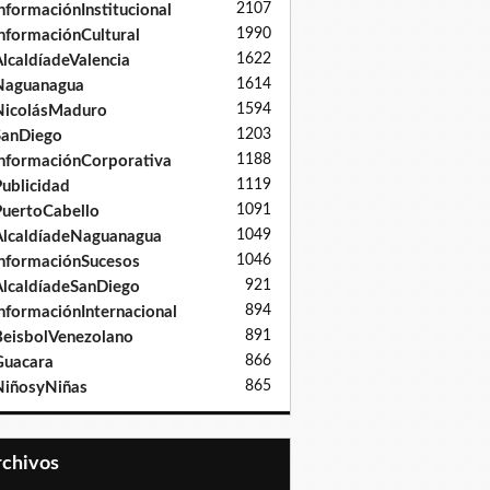
2107
nformaciónInstitucional
1990
nformaciónCultural
1622
lcaldíadeValencia
1614
Naguanagua
1594
NicolásMaduro
1203
SanDiego
1188
nformaciónCorporativa
1119
ublicidad
1091
uertoCabello
1049
lcaldíadeNaguanagua
1046
nformaciónSucesos
921
lcaldíadeSanDiego
894
nformaciónInternacional
891
eisbolVenezolano
866
Guacara
865
iñosyNiñas
Archivos