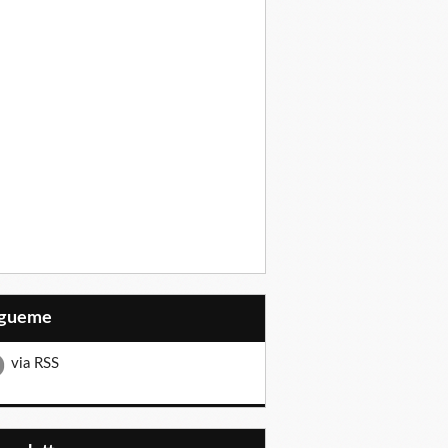
Sígueme
via RSS