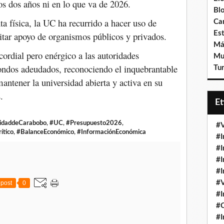
os dos años ni en lo que va de 2026.
Bl
nta física, la UC ha recurrido a hacer uso de
Ca
Est
citar apoyo de organismos públicos y privados.
Má
ordial pero enérgico a las autoridades
Mu
fondos adeudados, reconociendo el inquebrantable
Tur
tener la universidad abierta y activa en su
.
E
idaddeCarabobo
,
#UC
,
#Presupuesto2026
,
#V
ítico
,
#BalanceEconómico
,
#InformaciónEconómica
#I
#I
#I
#I
#V
post
0
#I
#
#I