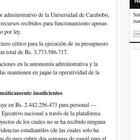
or administrativo de la Universidad de Carabobo,
Sus
s recursos recibidos para funcionamiento apenas
nue
o por ley.
E
m
iero crítico para la ejecución de su presupuesto
a
 un total de Bs. 3.773.586.717.
i
l
taciones en la autonomía administrativa y la
das mantienen en jaque la operatividad de la
amáticamente insuficientes
buye en Bs. 2.442.256.473 para personal —
 Ejecutivo nacional a través de la plataforma
yectos de los cuales no se ha recibido ninguna
dencias estudiantiles (de las cuales solo ha
s da para cubrir dos semanas de gasoil para el