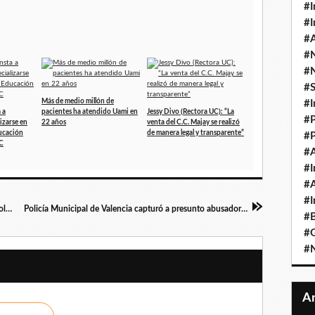
#I
#I
#A
#
#
#
Más de medio millón de
#I
 a
pacientes ha atendido Uami en
Jessy Divo (Rectora UC): “La
#P
izarse en
22 años
venta del C.C. Majay se realizó
ucación
de manera legal y transparente”
#P
UC
#A
#I
#A
#I
Más de 200 estudiantes participaron en Intercolegial de Programación 2026
Policía Municipal de Valencia capturó a presunto abusador de dos hermanos en Bella Vista
#B
#
#N