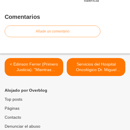
Comentarios
Añade un comentario
< Edinson Ferrer (Primero
Servicios del Hospital
Justicia): "Mientras
Oncológico Dr. Miguel
luchamos por elecciones
Pérez Carreño en
presidenciales libres,
Naguanagua mantienen
debemos organizarnos"
operatividad >
Alojado por Overblog
Top posts
Páginas
Contacto
Denunciar el abuso