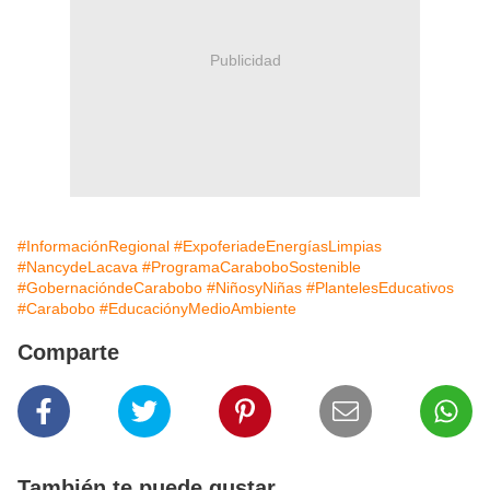
Publicidad
#InformaciónRegional
#ExpoferiadeEnergíasLimpias
#NancydeLacava
#ProgramaCaraboboSostenible
#GobernacióndeCarabobo
#NiñosyNiñas
#PlantelesEducativos
#Carabobo
#EducaciónyMedioAmbiente
Comparte
También te puede gustar