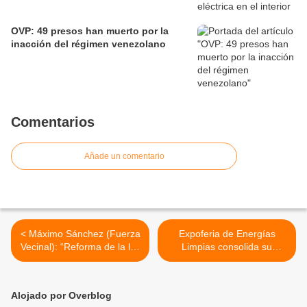
OVP: 49 presos han muerto por la
inacción del régimen venezolano
Comentarios
Añade un comentario
< Máximo Sánchez (Fuerza
Expoferia de Energías
Vecinal): “Reforma de la ley
Limpias consolida su
en materia eléctrica
impacto educativo y
blindará bolsillo de los
ambiental en Carabobo >
vecinos por apagones”
Alojado por Overblog