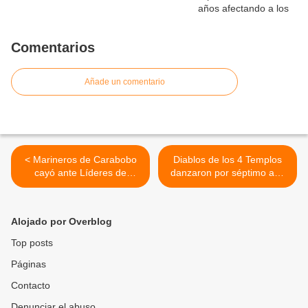
Comentarios
Añade un comentario
< Marineros de Carabobo
Diablos de los 4 Templos
cayó ante Líderes de
danzaron por séptimo año
Miranda en el José
en el casco central de
Bernardo Pérez de Valencia
Valencia con la fe intacta y
bajo lluvia (+Fotos) >
Alojado por Overblog
Top posts
Páginas
Contacto
Denunciar el abuso