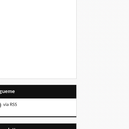
Sígueme
via RSS