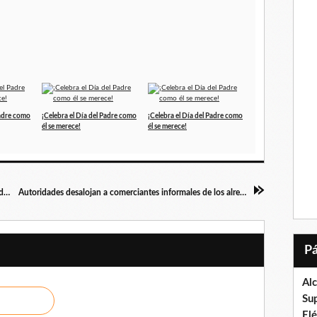
Padre como
¡Celebra el Día del Padre como
¡Celebra el Día del Padre como
él se merece!
él se merece!
Alcaldía de Valencia dictó el Taller "Nutriendo desde las Raíces" en el I.E.E. Carabobo de La Trigaleña
Autoridades desalojan a comerciantes informales de los alrededores del Mercado Periférico La Candelaria en Valencia (+Fotos)
Al
Su
El