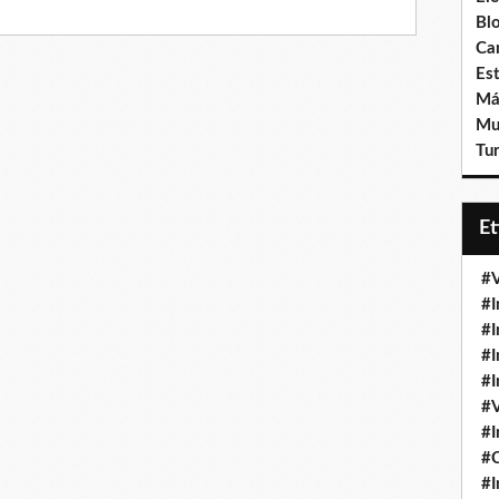
Bl
Ca
Est
Má
Mu
Tur
E
#V
#I
#I
#I
#I
#V
#I
#
#I