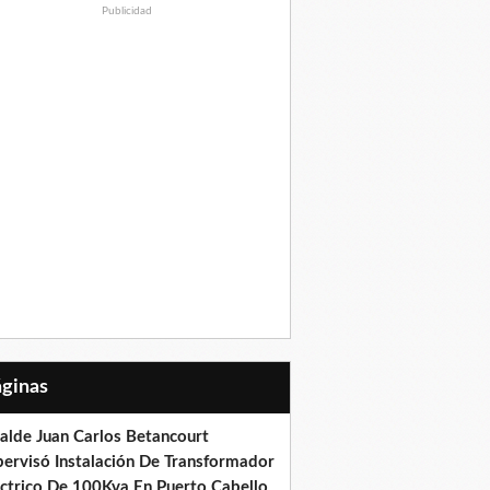
Publicidad
Páginas
calde Juan Carlos Betancourt
pervisó Instalación De Transformador
éctrico De 100Kva En Puerto Cabello