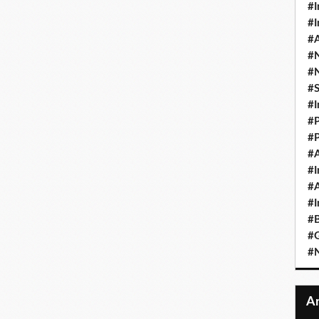
#I
#I
#A
#
#
#
#I
#P
#P
#A
#I
#A
#I
#B
#
#N