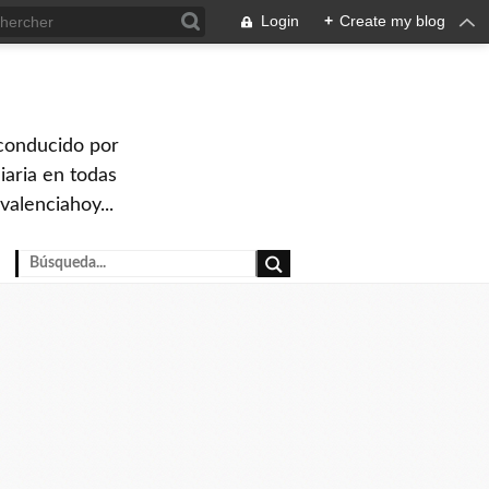
Login
+
Create my blog
 conducido por
iaria en todas
valenciahoy...