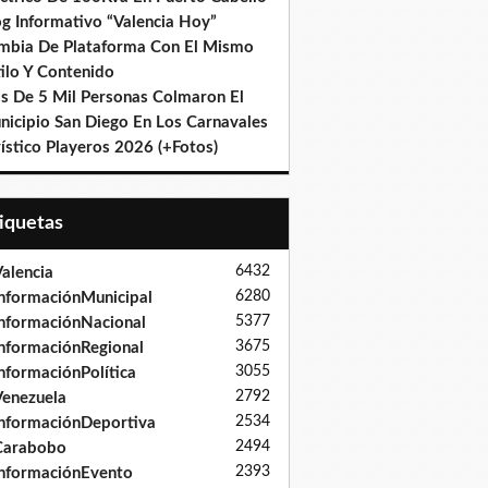
og Informativo “Valencia Hoy”
mbia De Plataforma Con El Mismo
ilo Y Contenido
s De 5 Mil Personas Colmaron El
nicipio San Diego En Los Carnavales
ístico Playeros 2026 (+Fotos)
tiquetas
6432
alencia
6280
nformaciónMunicipal
5377
nformaciónNacional
3675
nformaciónRegional
3055
nformaciónPolítica
2792
enezuela
2534
nformaciónDeportiva
2494
Carabobo
2393
nformaciónEvento