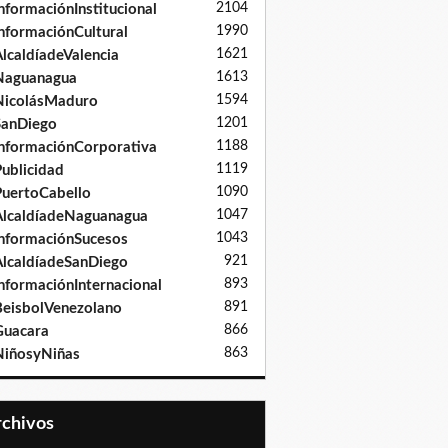
2104
nformaciónInstitucional
1990
nformaciónCultural
1621
lcaldíadeValencia
1613
Naguanagua
1594
NicolásMaduro
1201
SanDiego
1188
nformaciónCorporativa
1119
ublicidad
1090
uertoCabello
1047
lcaldíadeNaguanagua
1043
nformaciónSucesos
921
lcaldíadeSanDiego
893
nformaciónInternacional
891
eisbolVenezolano
866
Guacara
863
iñosyNiñas
Archivos