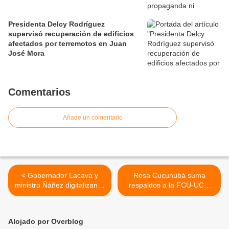
Presidenta Delcy Rodríguez
supervisó recuperación de edificios
afectados por terremotos en Juan
José Mora
Comentarios
Añade un comentario
< Gobernador Lacava y
Rosa Cucunubá suma
ministro Ñáñez digitalizan el
respaldos a la FCU-UCV:
reciclaje en Carabobo con
“Cuando la UCV nos
lanzamiento del programa
necesita, diferencias se
"ReciclaVE"
hacen pequeñas” >
Alojado por Overblog