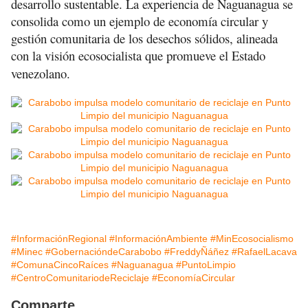
desarrollo sustentable. La experiencia de Naguanagua se
consolida como un ejemplo de economía circular y
gestión comunitaria de los desechos sólidos, alineada
con la visión ecosocialista que promueve el Estado
venezolano.
#InformaciónRegional
#InformaciónAmbiente
#MinEcosocialismo
#Minec
#GobernacióndeCarabobo
#FreddyÑáñez
#RafaelLacava
#ComunaCincoRaíces
#Naguanagua
#PuntoLimpio
#CentroComunitariodeReciclaje
#EconomíaCircular
Comparte