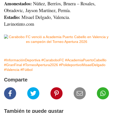
Amonestados:
 Núñez, Berríos, Bruera – Rosales, 
Obradovic, Jayson Martínez, Pernía.
Estadio:
 Misael Delgado, Valencia.
Lavinotinto.com
#InformaciónDeportiva
#CaraboboFC
#AcademiaPuertoCabelllo
#GranFinal
#TorneoApertura2026
#PolideportivoMisaelDelgado
#Valencia
#Fútbol
Comparte
También te puede gustar