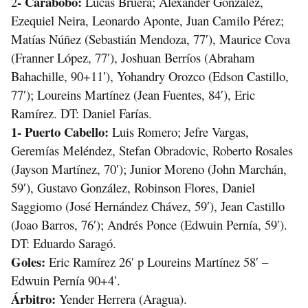
- Carabobo:
2
 Lucas Bruera; Alexander González, 
Ezequiel Neira, Leonardo Aponte, Juan Camilo Pérez; 
Matías Núñez (Sebastián Mendoza, 77′), Maurice Cova 
(Franner López, 77′), Joshuan Berríos (Abraham 
Bahachille, 90+11′), Yohandry Orozco (Edson Castillo, 
77′); Loureins Martínez (Jean Fuentes, 84′), Eric 
Ramírez. DT: Daniel Farías.
1- Puerto Cabello:
 Luis Romero; Jefre Vargas, 
Geremías Meléndez, Stefan Obradovic, Roberto Rosales 
(Jayson Martínez, 70′); Junior Moreno (John Marchán, 
59′), Gustavo González, Robinson Flores, Daniel 
Saggiomo (José Hernández Chávez, 59′), Jean Castillo 
(Joao Barros, 76′); Andrés Ponce (Edwuin Pernía, 59′). 
DT: Eduardo Saragó.
Goles:
 Eric Ramírez 26′ p Loureins Martínez 58′ – 
Edwuin Pernía 90+4′.
Árbitro:
 Yender Herrera (Aragua).