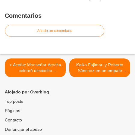
Comentarios
Añade un comentario
< Acefuc Monseñor Arocha
Keiko Fujimori y Roberto
celebró dieciocho
Sánchez en un empate
aniversario con encuentros
técnico en balotaje
y entrega de
presidencial de Perú >
reconocimientos
Alojado por Overblog
Top posts
Páginas
Contacto
Denunciar el abuso