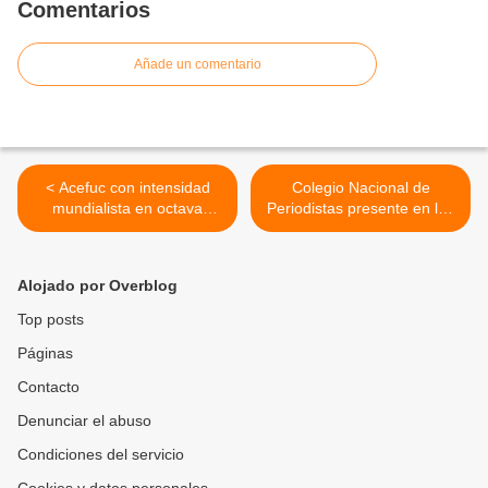
Comentarios
Añade un comentario
< Acefuc con intensidad
Colegio Nacional de
mundialista en octava
Periodistas presente en las
jornada de Copa Dúo
II Jornadas de Actualización
Apertura 2026
Profesional en la UCV >
Alojado por Overblog
Top posts
Páginas
Contacto
Denunciar el abuso
Condiciones del servicio