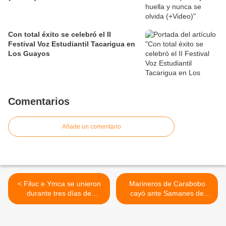
Con total éxito se celebró el II
Festival Voz Estudiantil Tacarigua en
Los Guayos
Comentarios
Añade un comentario
< Filuc e Ymca se unieron
Marineros de Carabobo
durante tres días de
cayó ante Samanes de
literatura, educación y
Aragua como visitante en
cultura en Valencia
Maracay >