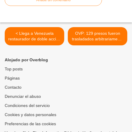
Añade un comentario
< Llega a Venezuela
OVP: 129 presos fueron
restaurador de doble acción
trasladados arbitrariamente
para proteger la salud
desde Yaracuy a Lara >
intestinal de perros y gatos
Alojado por Overblog
Top posts
Páginas
Contacto
Denunciar el abuso
Condiciones del servicio
Cookies y datos personales
Preferencias de las cookies