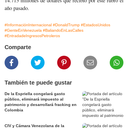
14.713 millones de dólares que recibió por este rubro el
año pasado.
#InformaciónInternacional
#DonaldTrump
#EstadosUnidos
#GenteEnVenezuela
#BaliandoEnLasCalles
#EntradadeIngresosPetroleros
Comparte
También te puede gustar
De la Espriella congelará gasto
público, eliminará impuesto al
patrimonio y desarrollará fracking en
Colombia
CIV y Cámara Venezolana de la