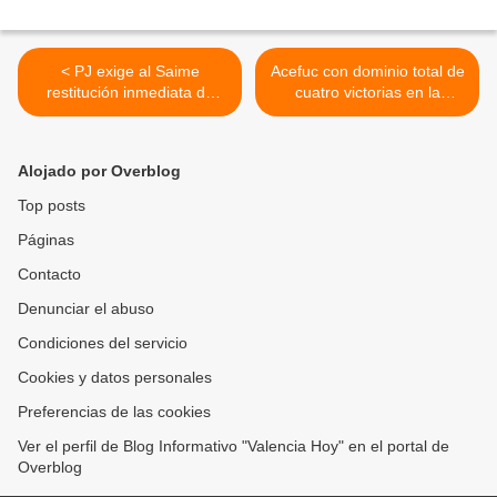
< PJ exige al Saime
Acefuc con dominio total de
restitución inmediata de
cuatro victorias en la
pasaportes anulados y
segunda ronda de la Copa
resarcimiento a ciudadanos
Apertura Liga Duo 2026 >
afectados
Alojado por Overblog
Top posts
Páginas
Contacto
Denunciar el abuso
Condiciones del servicio
Cookies y datos personales
Preferencias de las cookies
Ver el perfil de Blog Informativo "Valencia Hoy" en el portal de
Overblog