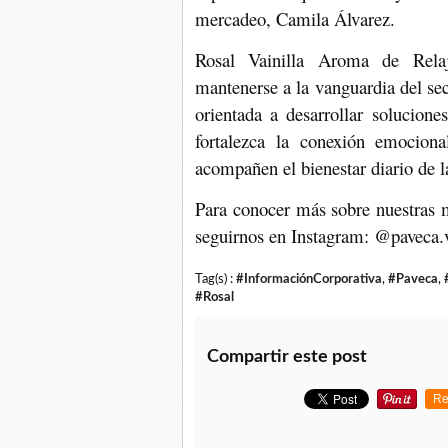
mercadeo, Camila Álvarez.
Rosal Vainilla Aroma de Rela
mantenerse a la vanguardia del sect
orientada a desarrollar solucion
fortalezca la conexión emocion
acompañen el bienestar diario de l
Para conocer más sobre nuestras 
seguirnos en Instagram: @paveca.
Tag(s) :
#InformaciónCorporativa
,
#Paveca
,
#Rosal
Compartir este post
Re