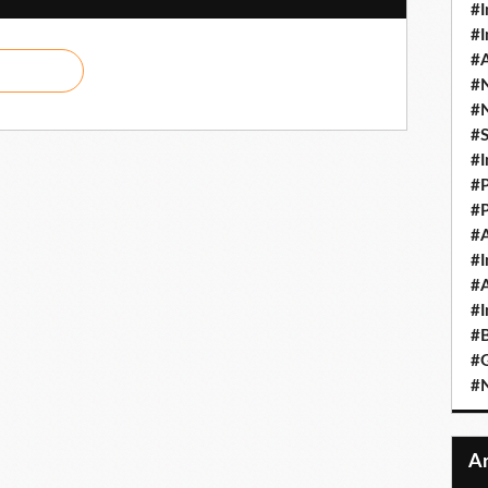
#I
#I
#A
#
#
#
#I
#P
#P
#A
#I
#A
#I
#B
#
#N