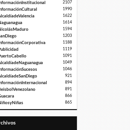
2107
nformaciónInstitucional
1990
nformaciónCultural
1622
lcaldíadeValencia
1614
Naguanagua
1594
NicolásMaduro
1203
SanDiego
1188
nformaciónCorporativa
1119
ublicidad
1091
uertoCabello
1049
lcaldíadeNaguanagua
1046
nformaciónSucesos
921
lcaldíadeSanDiego
894
nformaciónInternacional
891
eisbolVenezolano
866
Guacara
865
iñosyNiñas
Archivos