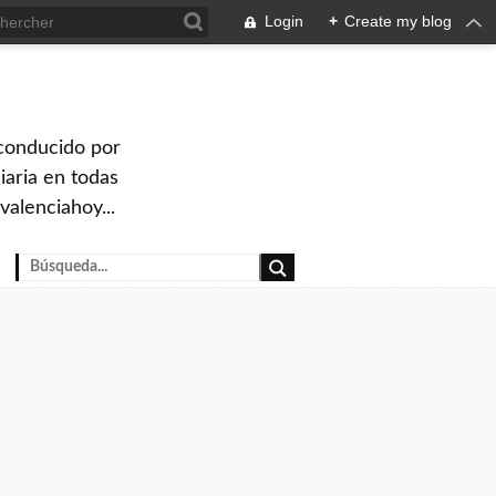
Login
+
Create my blog
 conducido por
iaria en todas
valenciahoy...