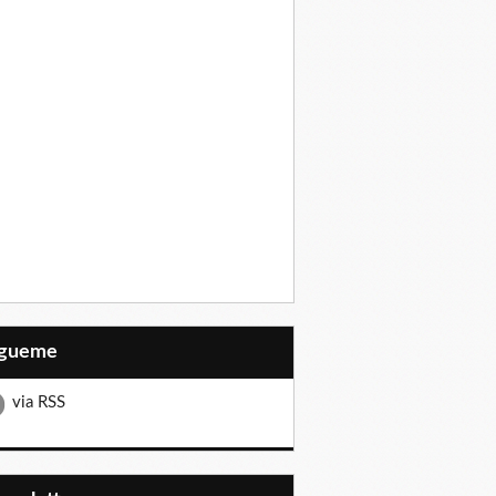
Sígueme
via RSS