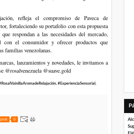
jación, refleja el compromiso de Paveca de
or, fortaleciendo su portafolio con esta propuesta
es que respondan a las necesidades del mercado,
al con el consumidor y ofrecer productos que
as familias venezolanas.
marcas, lanzamientos y novedades, le invitamos a
ve @rosalvenezuela @suave.gold
#RosalVainillaAromadeRelajación
,
#ExperienciaSensorial
,
post
0
Al
Su
El