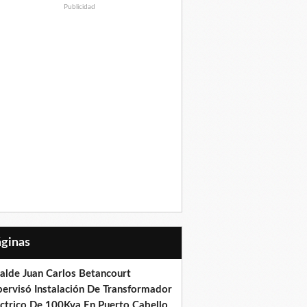
Publicidad
Páginas
calde Juan Carlos Betancourt
pervisó Instalación De Transformador
éctrico De 100Kva En Puerto Cabello