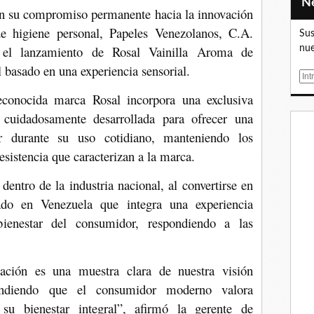
n su compromiso permanente hacia la innovación
de higiene personal, Papeles Venezolanos, C.A.
Sus
e el lanzamiento de Rosal Vainilla Aroma de
nue
l basado en una experiencia sensorial.
E
m
econocida marca Rosal incorpora una exclusiva
a
, cuidadosamente desarrollada para ofrecer una
i
r durante su uso cotidiano, manteniendo los
l
esistencia que caracterizan a la marca.
dentro de la industria nacional, al convertirse en
cado en Venezuela que integra una experiencia
ienestar del consumidor, respondiendo a las
ación es una muestra clara de nuestra visión
tendiendo que el consumidor moderno valora
 su bienestar integral”, afirmó la gerente de