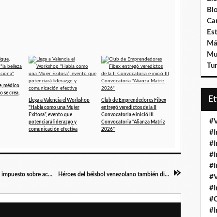
Bl
Ca
Est
Má
Mu
Tur
e, médico
no se crea,
E
Llega a Valencia el Workshop
Club de Emprendedores Fibex
"Habla como una Mujer
entregó veredictos de la II
Exitosa”, evento que
Convocatoria e inició III
#V
potenciará liderazgo y
Convocatoria "Alianza Matriz
comunicación efectiva
2026"
#I
#I
#I
#I
Alcaldesa Niño anunció descuento del 30% en impuesto sobre actividad económica para Pymes en Naguanagua
Héroes del béisbol venezolano también dicen “¡Gracias por estar!” (+Video)
#V
#I
#
#I