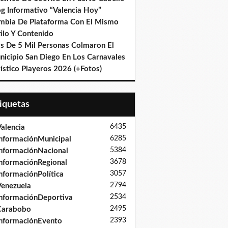
og Informativo “Valencia Hoy”
mbia De Plataforma Con El Mismo
ilo Y Contenido
s De 5 Mil Personas Colmaron El
nicipio San Diego En Los Carnavales
ístico Playeros 2026 (+Fotos)
tiquetas
6435
alencia
6285
nformaciónMunicipal
5384
nformaciónNacional
3678
nformaciónRegional
3057
nformaciónPolítica
2794
enezuela
2534
nformaciónDeportiva
2495
Carabobo
2393
nformaciónEvento