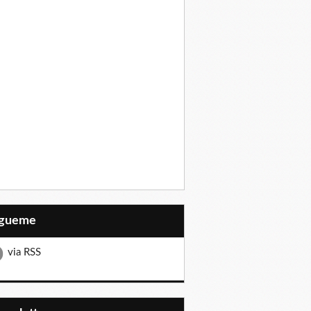
Sígueme
via RSS