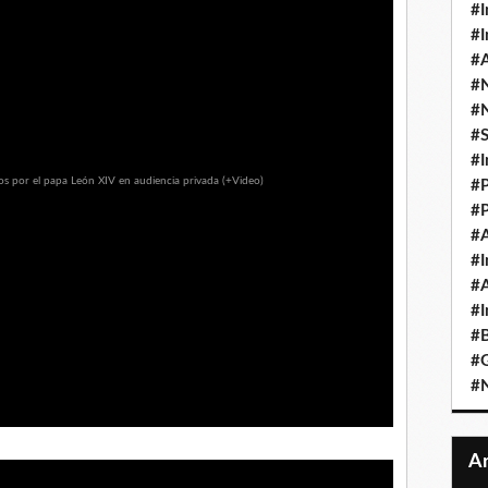
#I
#I
#A
#
#
#
#I
#P
#P
#A
#I
#A
#I
#B
#
#N