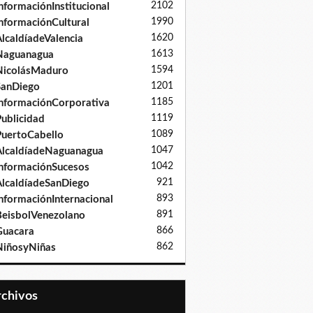
2102
nformaciónInstitucional
1990
nformaciónCultural
1620
lcaldíadeValencia
1613
Naguanagua
1594
NicolásMaduro
1201
SanDiego
1185
nformaciónCorporativa
1119
ublicidad
1089
uertoCabello
1047
lcaldíadeNaguanagua
1042
nformaciónSucesos
921
lcaldíadeSanDiego
893
nformaciónInternacional
891
eisbolVenezolano
866
Guacara
862
iñosyNiñas
Archivos