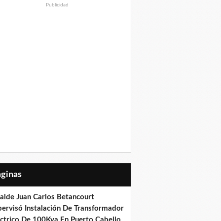
Publicidad
Páginas
calde Juan Carlos Betancourt
pervisó Instalación De Transformador
éctrico De 100Kva En Puerto Cabello