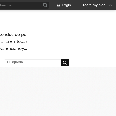
Login
+
Create my blog
 conducido por
iaria en todas
valenciahoy...