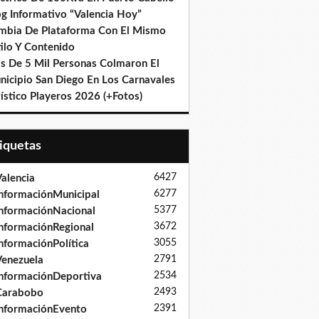
og Informativo “Valencia Hoy”
mbia De Plataforma Con El Mismo
ilo Y Contenido
s De 5 Mil Personas Colmaron El
nicipio San Diego En Los Carnavales
ístico Playeros 2026 (+Fotos)
tiquetas
6427
alencia
6277
nformaciónMunicipal
5377
nformaciónNacional
3672
nformaciónRegional
3055
nformaciónPolítica
2791
enezuela
2534
nformaciónDeportiva
2493
Carabobo
2391
nformaciónEvento