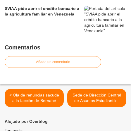
SVIAA pide abrir el crédito bancario a
la agricultura familiar en Venezuela
Comentarios
Añade un comentario
< Ola de renuncias sacude
Sede de Dirección Central
a la facción de Bernabé
de Asuntos Estudiantiles
Gutiérrez en AD por
reinauguraron en Campus
vínculos con el chavismo
Bárbula de la UC >
Alojado por Overblog
Top posts