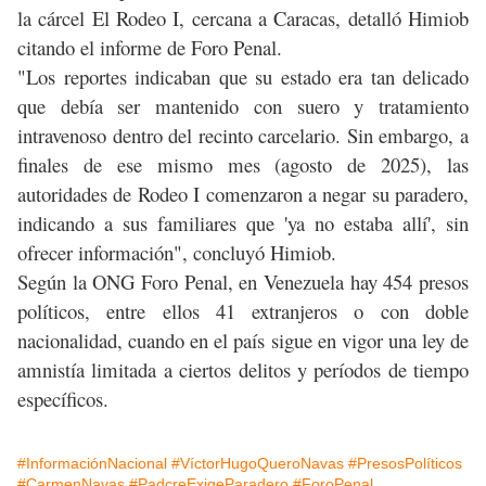
la cárcel El Rodeo I, cercana a Caracas, detalló Himiob
citando el informe de Foro Penal.
"Los reportes indicaban que su estado era tan delicado
que debía ser mantenido con suero y tratamiento
intravenoso dentro del recinto carcelario. Sin embargo, a
finales de ese mismo mes (agosto de 2025), las
autoridades de Rodeo I comenzaron a negar su paradero,
indicando a sus familiares que 'ya no estaba allí', sin
ofrecer información", concluyó Himiob.
Según la ONG Foro Penal, en Venezuela hay 454 presos
políticos, entre ellos 41 extranjeros o con doble
nacionalidad, cuando en el país sigue en vigor una ley de
amnistía limitada a ciertos delitos y períodos de tiempo
específicos.
#InformaciónNacional
#VíctorHugoQueroNavas
#PresosPolíticos
#CarmenNavas
#PadcreExigeParadero
#ForoPenal