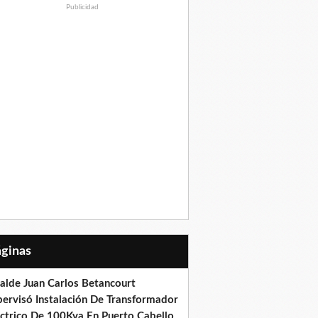
Publicidad
Páginas
calde Juan Carlos Betancourt
pervisó Instalación De Transformador
éctrico De 100Kva En Puerto Cabello