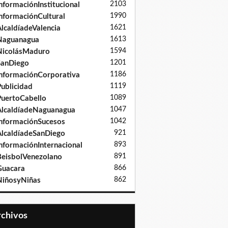
2103
nformaciónInstitucional
1990
nformaciónCultural
1621
lcaldíadeValencia
1613
Naguanagua
1594
NicolásMaduro
1201
SanDiego
1186
nformaciónCorporativa
1119
ublicidad
1089
uertoCabello
1047
lcaldíadeNaguanagua
1042
nformaciónSucesos
921
lcaldíadeSanDiego
893
nformaciónInternacional
891
eisbolVenezolano
866
Guacara
862
iñosyNiñas
Archivos