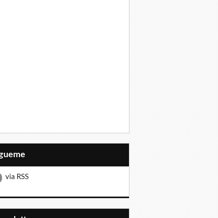
Sígueme
via RSS