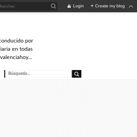
Login
+
Create my blog
 conducido por
iaria en todas
valenciahoy...