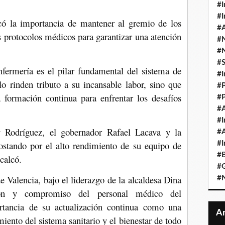
#I
#I
có la importancia de mantener al gremio de los
#A
s protocolos médicos para garantizar una atención
#
#
#
nfermería es el pilar fundamental del sistema de
#I
lo rinden tributo a su incansable labor, sino que
#P
formación continua para enfrentar los desafíos
#P
#A
#I
y Rodríguez, el gobernador Rafael Lacava y la
#A
postando por el alto rendimiento de su equipo de
#I
#B
calcó.
#
de Valencia, bajo el liderazgo de la alcaldesa Dina
#N
ción y compromiso del personal médico del
rtancia de su actualización continua como una
miento del sistema sanitario y el bienestar de todo