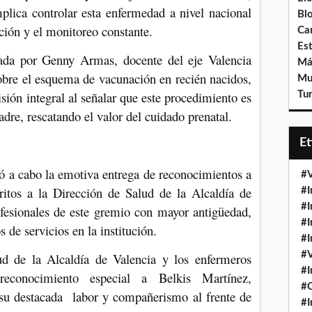
plica controlar esta enfermedad a nivel nacional
Bl
ción y el monitoreo constante.
Ca
Est
ada por Genny Armas, docente del eje Valencia
Má
obre el esquema de vacunación en recién nacidos,
Mu
sión integral al señalar que este procedimiento es
Tur
dre, rescatando el valor del cuidado prenatal.
E
vó a cabo la emotiva entrega de reconocimientos a
#V
itos a la Dirección de Salud de la Alcaldía de
#I
#I
ofesionales de este gremio con mayor antigüedad,
#I
 de servicios en la institución.
#I
#V
d de la Alcaldía de Valencia y los enfermeros
#I
reconocimiento especial a Belkis Martínez,
#
su destacada labor y compañerismo al frente de
#I