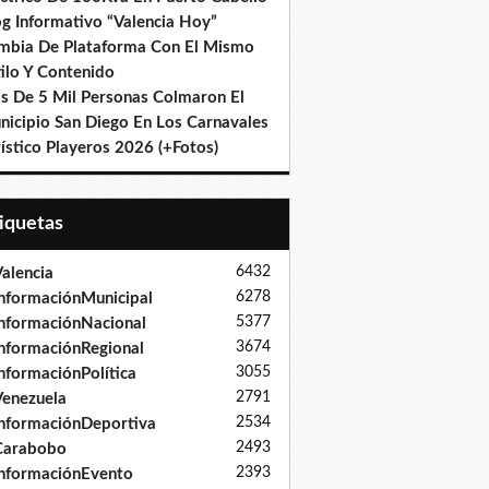
og Informativo “Valencia Hoy”
mbia De Plataforma Con El Mismo
ilo Y Contenido
s De 5 Mil Personas Colmaron El
nicipio San Diego En Los Carnavales
ístico Playeros 2026 (+Fotos)
tiquetas
6432
alencia
6278
nformaciónMunicipal
5377
nformaciónNacional
3674
nformaciónRegional
3055
nformaciónPolítica
2791
enezuela
2534
nformaciónDeportiva
2493
Carabobo
2393
nformaciónEvento